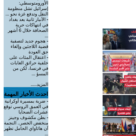
الأورومتوسطي:
إسرائيل تشل منظومة
النقل وتدفع غزة نحو ...
-
الأنبار ثانية بعد بغداد
في انتهاكات حرية
الصحافة خلال 6 أشهر
...
-
هجوم جديد لتصفية
قضية اللاجئين وإلغاء
حق العودة
-
اعتقال المئات على
خلفية حرائق الغابات
في فرنسا، لكن من
المسؤ ...
المزيد.....
احدث الأخبار المهمة
-
ضربة بمسيرة أوكرانية
في العمق الروسي توقع
عشرات الضحايا
-
بطن مكشوف وجينز
منخفض الخصر.. النجمة
آن هاثاواي الحامل تظهر
...