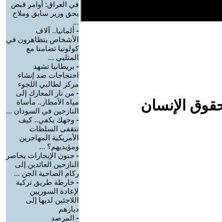
في العراق: أوامر قبض
بحق وزير سابق وملاح
...
-
ألمانيا.. آلاف
الأشخاص يتظاهرون في
كولونيا تضامنا مع
المثليي ...
-
بريطانيا تشهد
احتجاجات ضد إنشاء
مركز لطالبي اللجوء
-
من نار المعارك إلى
حقوق الإنسان
مياه الأمطار.. مأساة
النازحين في السودان ...
-
وجهك يكفي.. كيف
تتقفى السلطات
الأمريكية المهاجرين
ومؤيديهم؟ ...
-
جنون الإيجارات يحاصر
النازحين العائدين إلى
ركام الضاحية الجن ...
-
خارطة طريق تركية
لإعادة السوريين
اللاجئين لديها إلى
ديارهم
-
المرصد