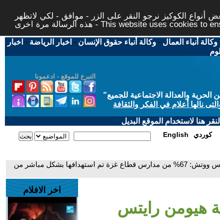
 أنواع الكوكيز نرجو النقر على الزر - موافق - لكي لاتظهر
This website uses cookies to ensure you ge
وكالة أنباء العمال
-
وكالة أنباء حقوق الإنسان
-
اخبار الرياضة
-
اخبار
لوم
التبرع للموقع - ادعمونا
حرية والعدالة الاجتماعية للجميع
"
تى نالها أعلام في الفكر والثقافة
قر هنا لاستخدام الموقع البديل
كوردي
English
- مدير الأزمات بمنظمة هيومن رايتس ووتش: 67% من مدارس قطاع غزة تم استهدافها بشكل مباشر من
اخر الافلام
ة هيومن رايتس