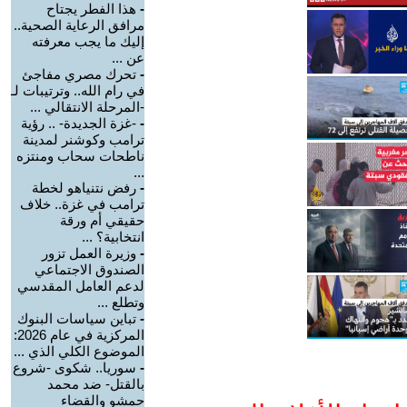
-
هذا الفطر يجتاح
مرافق الرعاية الصحية..
إليك ما يجب معرفته
عن ...
-
تحرك مصري مفاجئ
في رام الله.. وترتيبات لـ
-المرحلة الانتقالي ...
-
-غزة الجديدة- .. رؤية
ترامب وكوشنر لمدينة
ناطحات سحاب ومنتزه
...
-
رفض نتنياهو لخطة
ترامب في غزة.. خلاف
حقيقي أم ورقة
انتخابية؟ ...
-
وزيرة العمل تزور
الصندوق الاجتماعي
لدعم العامل المقدسي
وتطلع ...
-
تباين سياسات البنوك
المركزية في عام 2026:
الموضوع الكلي الذي ...
-
سوريا.. شكوى -شروع
بالقتل- ضد محمد
حمشو والقضاء