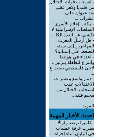
-
انسحاب قوات الاحتلال
من قلنديا وكفر عقب
بعد عدوان خلف
عشرات ...
-
مكتب إعلام الأسرى:
السلطات الإسرائيلية لا
تكشف عن العدد الكا ...
-
هل أرسل المغرب
المهاجرين إلى سبتة
للضغط على إسبانيا؟
-
اعتداء في هولندا
وانتزاع للطفلة ببرلين..
لاجئ فلسطيني يبحث ع
...
-
دمار واسع وعشرات
الاعتقالات عقب
انسحاب الاحتلال من
مخيم قلند ...
المزيد.....
احدث الأخبار المهمة
-
كاميرا ترصد زلزالًا
يضرب غرفة عمليات
في اليابان أثناء إجراء ...