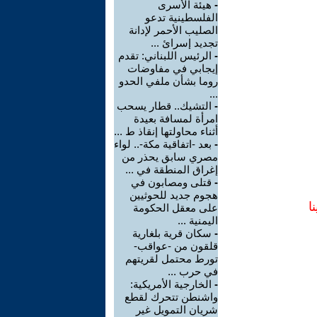
-
هيئة الأسرى
الفلسطينية تدعو
الصليب الأحمر لإدانة
تجديد إسرائ ...
-
الرئيس اللبناني: تقدم
إيجابي في مفاوضات
روما بشأن ملفي الحدو
...
-
التشيك.. قطار يسحب
امرأة لمسافة بعيدة
أثناء محاولتها إنقاذ ط ...
-
بعد -اتفاقية مكة-.. لواء
مصري سابق يحذر من
إغراق المنطقة في ...
-
قتلى ومصابون في
هجوم جديد للحوثيين
ا
على معقل الحكومة
اليمنية ...
-
سكان قرية بلغارية
قلقون من -عواقب-
تورط محتمل لقريتهم
في حرب ...
-
الخارجية الأمريكية:
واشنطن تتحرك لقطع
شريان التمويل غير