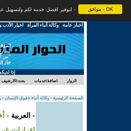
موافق - OK
لتوفير افضل خدمة لكم ولتسهيل عملي
أخبار عامة
-
وكالة أنباء المرأة
-
اخبار الأدب و
الموقع
يسارية
"من أج
حاز ال
إذا لديك
الزوار
اضافة/خدمات
بحث/الارشيف
الصفحة الرئيسية
-
وكالة أنباء حقوق الإنسان
-
ي
- العربية
- أ
لقرارات غير