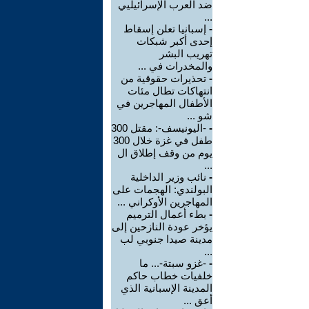
ضد العرب الإسرائيليي
...
-
إسبانيا تعلن إسقاط
إحدى أكبر شبكات
تهريب البشر
والمخدرات في ...
-
تحذيرات حقوقية من
انتهاكات تطال مئات
الأطفال المهاجرين في
شو ...
-
-اليونيسف-: مقتل 300
طفل في غزة خلال 300
يوم من وقف إطلاق ال
...
-
نائب وزير الداخلية
البولندي: الهجمات على
المهاجرين الأوكراني ...
-
بطء أعمال الترميم
يؤخر عودة النازحين إلى
مدينة صيدا جنوبي لب
...
-
-غزو سبتة-... ما
خلفيات خطاب حاكم
المدينة الإسبانية الذي
أعق ...