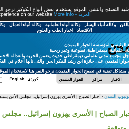
ة التصفح والنشر، الموقع يستخدم بعض أنواع الكوكيز نرجو النق
More info - المزيد
experience on our website
الفن
-
وكالة أنباء اليسار
-
وكالة أنباء العلمانية
-
وكالة أنباء العمال
-
وكا
الاقتصاد
-
اخبار الطب والعلوم
 الرئيسي لمؤسسة الحوار المتمدن
، علمانية، ديمقراطية، تطوعية وغير ربحية
ل مجتمع مدني علماني ديمقراطي حديث يضمن الحرية والعدالة الاجتم
حوار المتمدن على جائزة ابن رشد للفكر الحر والتى نالها أعلام في الفك
م مشاكل تقنية في تصفح الحوار المتمدن نرجو النقر هنا لاستخدام الموقع
كوردي
English
الاخبار
مراكز
الحوار المتمدن
وتيوب التمدن
- أخبار الصباح | الأسرى يهزون إسرائيل.. مجلس الأمن يستع
خبار الصباح | الأسرى يهزون إسرائيل.. مجلس 
 متوقعة