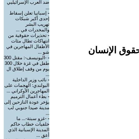
ضد العرب الإسرائيليي
...
-
إسبانيا تعلن إسقاط
إحدى أكبر شبكات
تهريب البشر
والمخدرات في ...
-
تحذيرات حقوقية من
انتهاكات تطال مئات
الأطفال المهاجرين في
حقوق الإنسان
شو ...
-
-اليونيسف-: مقتل 300
طفل في غزة خلال 300
يوم من وقف إطلاق ال
...
-
نائب وزير الداخلية
البولندي: الهجمات على
المهاجرين الأوكراني ...
-
بطء أعمال الترميم
يؤخر عودة النازحين إلى
مدينة صيدا جنوبي لب
...
-
-غزو سبتة-... ما
خلفيات خطاب حاكم
المدينة الإسبانية الذي
أعق ...