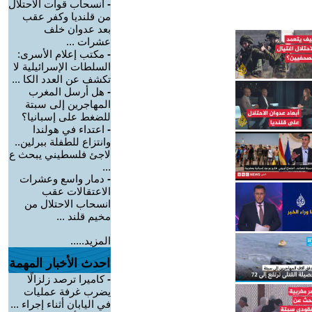
-
انسحاب قوات الاحتلال
من قلنديا وكفر عقب
بعد عدوان خلف
عشرات ...
-
مكتب إعلام الأسرى:
السلطات الإسرائيلية لا
تكشف عن العدد الكا ...
-
هل أرسل المغرب
المهاجرين إلى سبتة
للضغط على إسبانيا؟
-
اعتداء في هولندا
وانتزاع للطفلة ببرلين..
لاجئ فلسطيني يبحث ع
...
-
دمار واسع وعشرات
الاعتقالات عقب
انسحاب الاحتلال من
مخيم قلند ...
المزيد.....
احدث الأخبار المهمة
-
كاميرا ترصد زلزالًا
يضرب غرفة عمليات
في اليابان أثناء إجراء ...