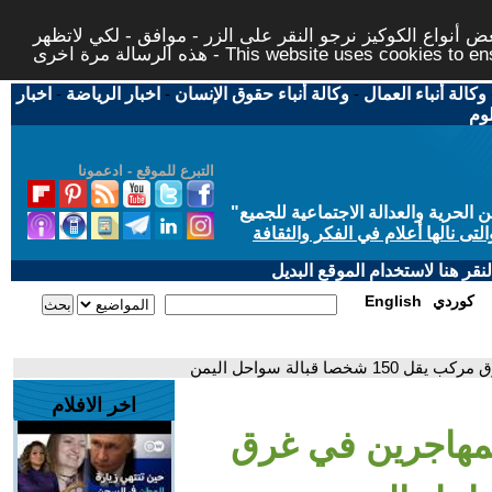
 أنواع الكوكيز نرجو النقر على الزر - موافق - لكي لاتظهر
This website uses cookies to ensure you ge
وكالة أنباء العمال
-
وكالة أنباء حقوق الإنسان
-
اخبار الرياضة
-
اخبار
لوم
التبرع للموقع - ادعمونا
حرية والعدالة الاجتماعية للجميع
"
تى نالها أعلام في الفكر والثقافة
قر هنا لاستخدام الموقع البديل
كوردي
English
 قبالة سواحل اليمن
اخر الافلام
مهاجرين في غرق