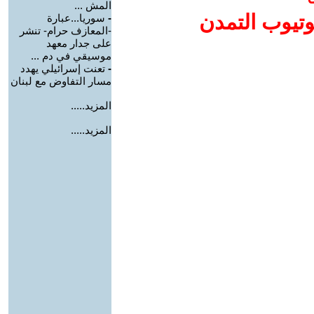
المش ...
وتيوب التمدن
-
سوريا...عبارة
-المعازف حرام- تنشر
على جدار معهد
موسيقي في دم ...
-
تعنت إسرائيلي يهدد
مسار التفاوض مع لبنان
المزيد.....
المزيد.....