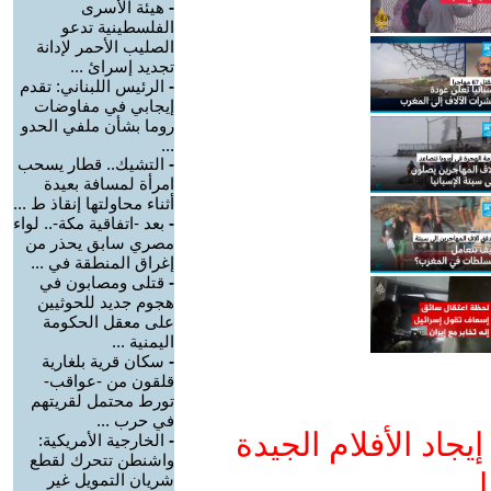
-
هيئة الأسرى
الفلسطينية تدعو
الصليب الأحمر لإدانة
تجديد إسرائ ...
-
الرئيس اللبناني: تقدم
إيجابي في مفاوضات
روما بشأن ملفي الحدو
...
-
التشيك.. قطار يسحب
امرأة لمسافة بعيدة
أثناء محاولتها إنقاذ ط ...
-
بعد -اتفاقية مكة-.. لواء
مصري سابق يحذر من
إغراق المنطقة في ...
-
قتلى ومصابون في
هجوم جديد للحوثيين
على معقل الحكومة
اليمنية ...
-
سكان قرية بلغارية
قلقون من -عواقب-
تورط محتمل لقريتهم
في حرب ...
جاد الأفلام الجيدة
-
الخارجية الأمريكية:
واشنطن تتحرك لقطع
ا
شريان التمويل غير