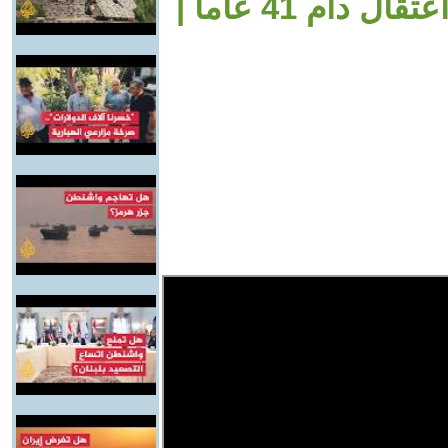
إبراهيم عبد الله إلى الحرية بعد اعتقال دام 41 عاماً |