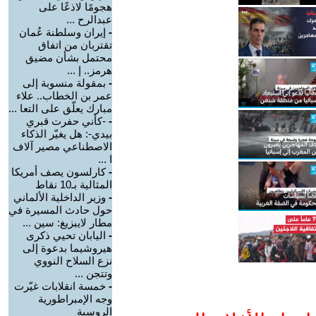
هجومًا لاذعًا على
عبدالرح ...
-
إيران وسلطنة عُمان
تقتربان من اتفاق
محتمل بشأن مضيق
هرمز.. إ ...
-
بمقولة منسوبة إلى
عمر بن الخطاب.. علاء
مبارك يعلّق على التعا ...
-
-كأني حفرت قبري
بيدي-: هل يغيّر الذكاء
الاصطناعي مصير آلاف
ا ...
-
كارلسون يصف أمريكا
المثالية بـ10 نقاط
-
وزير الداخلية الألماني
حول حادث المسيرة في
مطار لايبزيغ: سين ...
-
اليابان تحيي ذكرى
هيروشيما بدعوة إلى
نزع السلاح النووي
وتتجن ...
-
خمسة انقلابات غيّرت
وجه الإمبراطورية
الروسية