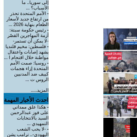
إلى سوريا.. ما
الأسباب؟ ...
-
الأمم المتحدة تحذر
من ارتفاع جديد لأسعار
الطعام بنهاية 2026 ...
-
رئيس حكومة سبتة:
أزمة المهاجرين القصّر
-لا يمكن أن تستمر-
-
فلسطين: مخيم قلنديا
يشهد إصابات واعتقال
مواطنة خلال اقتحام ا ...
-
روسيا: صمت الأمم
المتحدة إزاء هجمات
كييف ضد المدنيين
الروس ت ...
المزيد.....
احدث الأخبار المهمة
-
هكذا علق ممداني
على فوز عبدالرحمن
السيد بالانتخابات
التمهيدي ...
-
-لا يحب الشعب
اليهودي-.. ترامب يشن