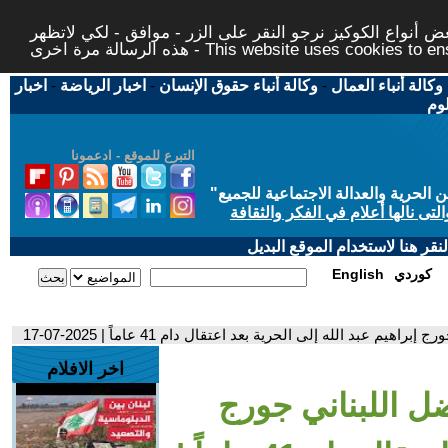
 أنواع الكوكيز نرجو النقر على الزر - موافق - لكي لاتظهر
This website uses cookies to ensure you ge
وكالة أنباء العمال
-
وكالة أنباء حقوق الإنسان
-
اخبار الرياضة
-
اخبار
لوم
التبرع للموقع - ادعمونا
حرية والعدالة الاجتماعية للجميع
"
تى نالها أعلام في الفكر والثقافة
قر هنا لاستخدام الموقع البديل
كوردي
English
م عبد الله إلى الحرية بعد اعتقال دام 41 عاماً | 2025-07-17
اخر الافلام
ضل اللبناني جورج