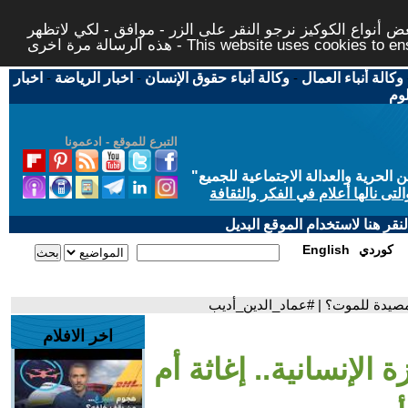
 أنواع الكوكيز نرجو النقر على الزر - موافق - لكي لاتظهر
This website uses cookies to ensure you ge
وكالة أنباء العمال
-
وكالة أنباء حقوق الإنسان
-
اخبار الرياضة
-
اخبار
لوم
التبرع للموقع - ادعمونا
حرية والعدالة الاجتماعية للجميع
"
تى نالها أعلام في الفكر والثقافة
قر هنا لاستخدام الموقع البديل
كوردي
English
 مصيدة للموت؟ | #عماد_الدين_أديب
اخر الافلام
الإنسانية.. إغاثة أم