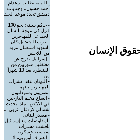
-
النيابة تطالب بإعدام
أحمد حسون.. وجنايات
دمشق تحدد موعد الحك
...
-
حاكم سبتة: نحو 100
قتيل في موجة التسلل
الجماعي للمهاجرين
-
حزب البيئة: بإمكان
السويد استقبال مزيد
حقوق الإنسان
من اللاجئين
-
إسرائيل تفرج عن
معتقلين سوريين من
القنيطرة بعد 13 شهراً
من ا ...
-
اليونان تنقذ عشرات
المهاجرين بينهم
مصريون وسودانيون
-
اتساع مخيم النازحين
في الأبيّض.. ماذا يحدث
شمالي كردفان غربي ...
-
مصدر لبناني:
المفاوضات مع إسرائيل
ناقشت مسارات
سياسية عسكرية ...
-
اعتراف أوروبي: لا