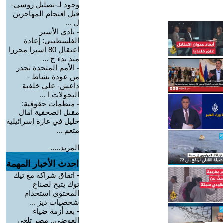
وجود لـ-تضليل روسي-
قبل اقتحام المهاجرين
ل ...
-
نادي الأسير
الفلسطيني: إعادة
اعتقال 80 أسيرا محررا
منذ بدء ح ...
-
الأمم المتحدة تحذر
من عودة نشاط -
داعش- على خلفية
التحولات ا ...
-
منظمات حقوقية:
مقتل الصحفية آمال
خليل في غارة إسرائيلية
متعم ...
المزيد.....
احدث الأخبار المهمة
-
اتفاق شراكة مع تيك
توك يتيح لصناع
المحتوى استخدام
شخصيات ديز ...
-
بعد أزمة ضياء
العوضي.. مصر تلغي