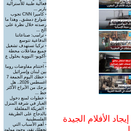
فعالية طبية للأسترالية
باربر ...
-
كاميرا CNN تجوب
شوارع دمشق.. وهذا ما
رصدته خلال نظرة على
الح ...
-
ترامب: صناعاتنا
الدفاعية تتوسع
-
تركيا تستهدف تشغيل
جميع مفاعلات محطة
-أكويو- النووية بحلول ع
...
-
اختتام مفاوضات روما
بين لبنان وإسرائيل
-
حظك اليوم الجمعة 7
اغسطس 2026.. هل
برجك من الأبراج الأكثر
حظ ...
-
خطوات لمنع دخول
الغبار في شرفة المنزل
-
الفريكة المفلفلة
بالدجاج على الطريقة
جاد الأفلام الجيدة
الفلسطينية
-
أهم الأسباب التي
ا
تجعلك تقدر وجود مولود