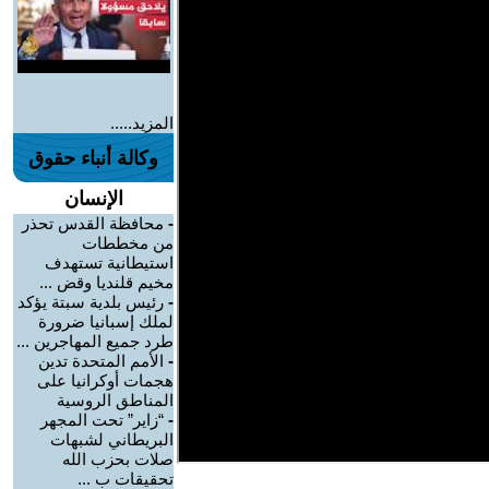
المزيد.....
وكالة أنباء حقوق
الإنسان
-
محافظة القدس تحذر
من مخططات
استيطانية تستهدف
مخيم قلنديا وقض ...
-
رئيس بلدية سبتة يؤكد
لملك إسبانيا ضرورة
طرد جميع المهاجرين ...
-
الأمم المتحدة تدين
هجمات أوكرانيا على
المناطق الروسية
-
“زاير” تحت المجهر
البريطاني لشبهات
صلات بحزب الله
تحقيقات ب ...