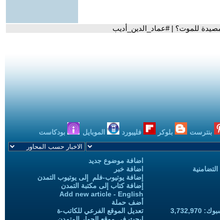
 مصيدة للموت؟ | #عماد_الدين_أديب
بنترست
بلوكر
فليبورد
الموبايل
بودكاست
اضافة موضوع جديد
التضامنية
اضافة خبر
إضافة يوتيوب-فلم إلى يوتيوب التمدن
إضافة كتاب إلى مكتبة التمدن
Add new article - English
أضف حملة
3,732,97
تعديل الموقع الفرعي للكاتب-ة
ابحث في موقع الحوار المتمدن