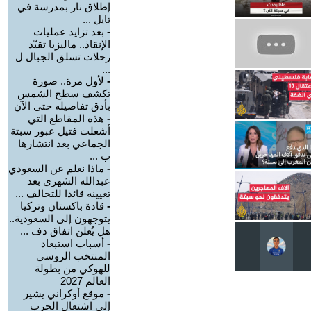
إطلاق نار بمدرسة في
تايل ...
-
بعد تزايد عمليات
الإنقاذ.. ماليزيا تقيّد
رحلات تسلق الجبال ل
...
-
لأول مرة.. صورة
تكشف سطح الشمس
بأدق تفاصيله حتى الآن
-
هذه المقاطع التي
أشعلت فتيل عبور سبتة
الجماعي بعد انتشارها
ب ...
-
ماذا نعلم عن السعودي
عبدالله الشهري بعد
تعيينه قائدا للتحالف ...
-
قادة باكستان وتركيا
يتوجهون إلى السعودية..
هل يُعلن اتفاق دف ...
-
أسباب استبعاد
المنتخب الروسي
للهوكي من بطولة
العالم 2027
-
موقع أوكراني يشير
إلى اشتعال الحرب