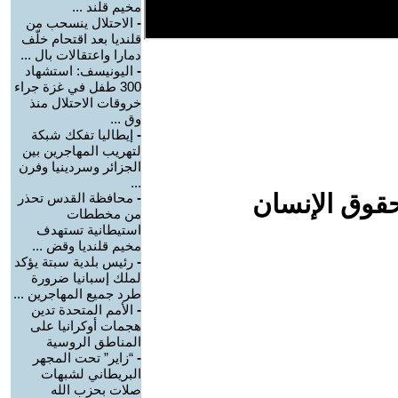
مخيم قلند ...
-
الاحتلال ينسحب من
قلنديا بعد اقتحام خلّف
دمارا واعتقالات بال ...
-
اليونيسف: استشهاد
300 طفل في غزة جراء
خروقات الاحتلال منذ
وق ...
-
إيطاليا تفكك شبكة
لتهريب المهاجرين بين
الجزائر وسردينيا وفرن
...
حقوق الإنسان
-
محافظة القدس تحذر
من مخططات
استيطانية تستهدف
مخيم قلنديا وقض ...
-
رئيس بلدية سبتة يؤكد
لملك إسبانيا ضرورة
طرد جميع المهاجرين ...
-
الأمم المتحدة تدين
هجمات أوكرانيا على
المناطق الروسية
-
“زاير” تحت المجهر
البريطاني لشبهات
صلات بحزب الله