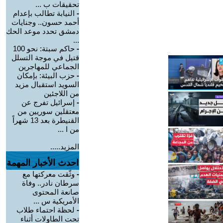
تحقيقات ب ...
-
النيابة تطالب بإعدام
أحمد حسون.. وجنايات
دمشق تحدد موعد الحك
...
-
حاكم سبتة: نحو 100
قتيل في موجة التسلل
الجماعي للمهاجرين
-
حزب البيئة: بإمكان
السويد استقبال مزيد
من اللاجئين
-
إسرائيل تفرج عن
معتقلين سوريين من
القنيطرة بعد 13 شهراً
من ا ...
المزيد.....
احدث الأخبار المهمة
-
وثّقت معركتها مع
سرطان نادر.. وفاة
صانعة المحتوى
الأمريكية س ...
-
لحظة احتماء طلاب
تحت الطاولات أثناء