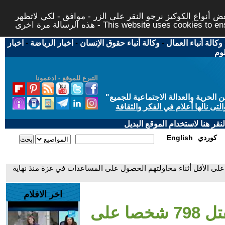
 أنواع الكوكيز نرجو النقر على الزر - موافق - لكي لاتظهر
This website uses cookies to ensure you ge
وكالة أنباء العمال
-
وكالة أنباء حقوق الإنسان
-
اخبار الرياضة
-
اخبار
لوم
التبرع للموقع - ادعمونا
حرية والعدالة الاجتماعية للجميع
"
تى نالها أعلام في الفكر والثقافة
قر هنا لاستخدام الموقع البديل
كوردي
English
متحدة: مقتل 798 شخصا على الأقل أثناء محاولتهم الحصول على المساعدات في غزة منذ نهاية
اخر الافلام
- الأمم المتحدة: مقتل 798 شخصا على