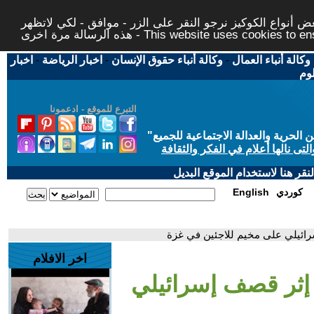
 أنواع الكوكيز نرجو النقر على الزر - موافق - لكي لاتظهر
This website uses cookies to ensure you ge
وكالة أنباء العمال
-
وكالة أنباء حقوق الإنسان
-
اخبار الرياضة
-
اخبار
لوم
التبرع للموقع - ادعمونا
حرية والعدالة الاجتماعية للجميع
"
تى نالها أعلام في الفكر والثقافة
قر هنا لاستخدام الموقع البديل
كوردي
English
رائيلي على مخيم للاجئين في غزة
اخر الافلام
 إثر قصف إسرائيلي