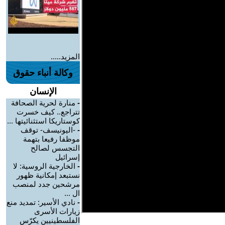
المزيد.....
وكالة أنباء حقوق
الإنسان
-
منارة لحرية الصحافة
تتراجع.. كيف خسرت
كوستاريكا استثنائيتها ...
-
-اليونيسف- توقف
موظفا رفيعا بتهمة
التجسس لصالح
إسرائيل
-
الخارجية الروسية: لا
نستبعد إمكانية ظهور
مرشحين جدد لمنصب
ال ...
-
نادي الأسير: تمديد منع
زيارات الأسرى
الفلسطينيين يكرّس