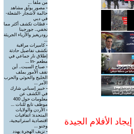
من ملفا ...
-
مصور يوثّق مشاهد
حالمة لأشجار -الشعلة-
في دبي
-
قصّات تكشف أكثر مما
تخفي.. جورجينا
رودريغيز والأزياء الجريئة
...
-
كاميرات مراقبة
تكشف تفاصيل حادثة
إطلاق نار جماعي في
مطعم -In ...
-
صباح السبت.. أين
تقف الأمور بملف
الخليج والحوثي والحرب
الأمر ...
-
خبير إسباني شارك
في الكشف عن
معلومات حول 400
موظف تابع للنات ...
-
الأردن والولايات
المتحدة: اتفاقيات
جاد الأفلام الجيدة
اقتصادية استراتيجية،
وجنو ...
ا
-
نزيف الهجرة يهدد