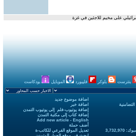
رائيلي على مخيم للاجئين في غزة
بنترست
بلوكر
فليبورد
الموبايل
بودكاست
اضافة موضوع جديد
التضامنية
اضافة خبر
إضافة يوتيوب-فلم إلى يوتيوب التمدن
إضافة كتاب إلى مكتبة التمدن
Add new article - English
أضف حملة
3,732,97
تعديل الموقع الفرعي للكاتب-ة
ابحث في موقع الحوار المتمدن