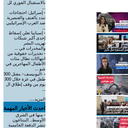
بالاستقبال الفوري لل
...
-
إسرائيل: احتجاجات
تندد بالعنف والعنصرية
ضد العرب الإسرائيليي
...
-
إسبانيا تعلن إسقاط
إحدى أكبر شبكات
تهريب البشر
والمخدرات في ...
-
تحذيرات حقوقية من
انتهاكات تطال مئات
الأطفال المهاجرين في
شو ...
-
-اليونيسف-: مقتل 300
طفل في غزة خلال 300
يوم من وقف إطلاق ال
...
المزيد.....
احدث الأخبار المهمة
-
منها في الشرق
الأوسط.. البنتاغون
تنشر الدفعة الخامسة