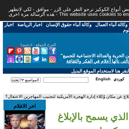
 أنواع الكوكيز نرجو النقر على الزر - موافق - لكي لاتظهر
This website uses cookies to ensure you ge
وكالة أنباء العمال
-
وكالة أنباء حقوق الإنسان
-
اخبار الرياضة
-
اخبار
لوم
التبرع للموقع - ادعمونا
حرية والعدالة الاجتماعية للجميع
"
تى نالها أعلام في الفكر والثقافة
قر هنا لاستخدام الموقع البديل
كوردي
English
اغ عن مكان وُكلاء إدارة الهجرة الأمريكية لتجنيب المهاجرين الاعتقال؟
اخر الافلام
لذي يسمح بالإبلاغ