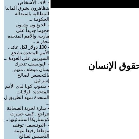
-
آلاف الأشخاص
يتظاهرون بشرق ألمانيا
للمطالبة باستقالة
الحكومة ...
-
الحوثيون يشنون
هجوماً جديداً على
مأرب، والأمم المتحدة
تحذر م ...
-
100 دولار لكل عائد..
الأمم المتحدة تشجع
السوريين على العودة ...
حقوق الإنسان
-
اليونيسف تتحرك
بشأن موظف متهم
بالتجسس لصالح
إسرائيل
-
مندوب كوبا لدى الأمم
المتحدة: الولايات
المتحدة تمهد الطريق ل
...
-
منارة لحرية الصحافة
تتراجع.. كيف خسرت
كوستاريكا استثنائيتها ...
-
-اليونيسف- توقف
موظفا رفيعا بتهمة
التجسس لصالح