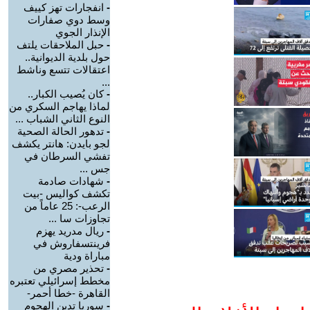
-
انفجارات تهز كييف
وسط دوي صفارات
الإنذار الجوي
-
حبل الملاحقات يلتف
حول بلدية الديوانية..
اعتقالات تتسع وناشط
...
-
كان يُصيب الكبار..
لماذا يهاجم السكري من
النوع الثاني الشباب ...
-
تدهور الحالة الصحية
لجو بايدن: هانتر يكشف
تفشي السرطان في
جس ...
-
شهادات صادمة
تكشف كواليس -بيت
الرعب-: 25 عاماً من
تجاوزات سا ...
-
ريال مدريد يهزم
فرينتسفاروش في
مباراة ودية
-
تحذير مصري من
مخطط إسرائيلي تعتبره
القاهرة -خطا أحمر-
-
سوريا تدين الهجوم