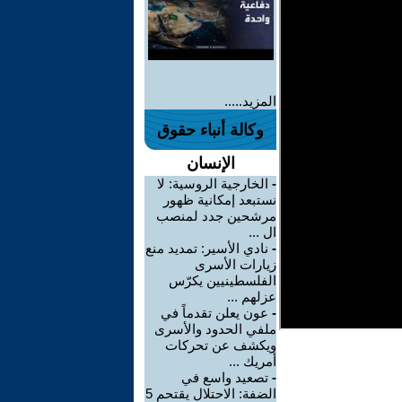
المزيد.....
وكالة أنباء حقوق
الإنسان
-
الخارجية الروسية: لا
نستبعد إمكانية ظهور
مرشحين جدد لمنصب
ال ...
-
نادي الأسير: تمديد منع
زيارات الأسرى
الفلسطينيين يكرّس
عزلهم ...
-
عون يعلن تقدماً في
ملفي الحدود والأسرى
ويكشف عن تحركات
أمريك ...
-
تصعيد واسع في
الضفة: الاحتلال يقتحم 5