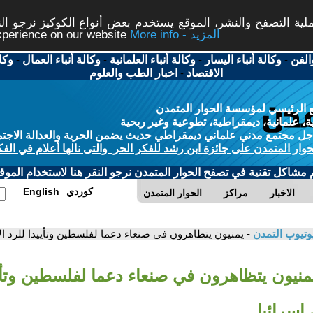
ة التصفح والنشر، الموقع يستخدم بعض أنواع الكوكيز نرجو النق
More info - المزيد
experience on our website
الفن
-
وكالة أنباء اليسار
-
وكالة أنباء العلمانية
-
وكالة أنباء العمال
-
وكا
الاقتصاد
-
اخبار الطب والعلوم
 الرئيسي لمؤسسة الحوار المتمدن
، علمانية، ديمقراطية، تطوعية وغير ربحية
ل مجتمع مدني علماني ديمقراطي حديث يضمن الحرية والعدالة الاجتم
حوار المتمدن على جائزة ابن رشد للفكر الحر والتى نالها أعلام في الفك
م مشاكل تقنية في تصفح الحوار المتمدن نرجو النقر هنا لاستخدام الموقع
كوردي
English
الاخبار
مراكز
الحوار المتمدن
وتيوب التمدن
- يمنيون يتظاهرون في صنعاء دعما لفلسطين وتأييدا للرد ال
يمنيون يتظاهرون في صنعاء دعما لفلسطين وتأيي
 إسرائيل