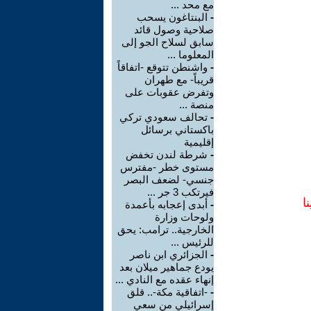
مع محد ...
-
البنتاغون يسحب
صلاحية وصول قائد
سابق لسلاح الجو إلى
المعلوما ...
-
واشنطن تتوقع -اتفاقاً
قريباً- مع طهران
وتفرض عقوبات على
منصة ...
-
تحالف سعودي تركي
باكستاني برسائل
إقليمية
-
شرطة لندن تخفض
مستوى خطر -مفترس
جنسي- لضعف البصر
فيرتكب 3 جر ...
ا
-
أبدى إعجابه بأعمدة
ولوحات وزارة
الخارجية.. ترامب: يحق
للرئيس ...
-
الجزائري ابن ناصر
يودع جماهير ميلان بعد
إنهاء عقده مع النادي ...
-
-اتفاقية مكة-.. قلق
إسرائيلي من سعي