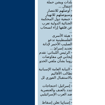
بلدات ويشن حملة
اعتقال ...
-
أوصلهم للانتصار
وسيوصلهم للانهيار
-
جمعية دول المحكمة
الجنائية الدولية تعرب
عن قلقها إزاء انسحاب
...
-
هيئة الأسرى
الفلسطينية تدعو
الصليب الأحمر لإدانة
تجديد إسرائ ...
-
الرئيس اللبناني: تقدم
إيجابي في مفاوضات
روما بشأن ملفي الحدو
...
-
النيابة العامة الإسبانية
تطالب الأقاليم
بالاستقبال الفوري لل
...
-
إسرائيل: احتجاجات
تندد بالعنف والعنصرية
ضد العرب الإسرائيليي
...
-
إسبانيا تعلن إسقاط