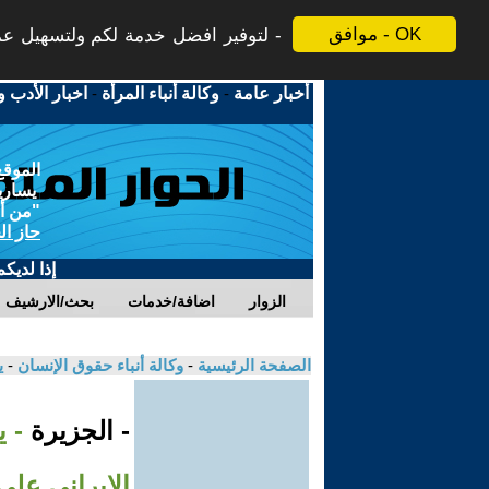
موافق - OK
لتوفير افضل خدمة لكم ولتسهيل عملي
أخبار عامة
-
وكالة أنباء المرأة
-
اخبار الأدب و
الموقع
يسارية
"من أج
حاز ال
إذا لديك
الزوار
اضافة/خدمات
بحث/الارشيف
الصفحة الرئيسية
-
وكالة أنباء حقوق الإنسان
-
ي
- الجزيرة
- 
الإيراني على