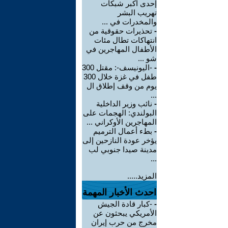
إحدى أكبر شبكات
تهريب البشر
والمخدرات في ...
-
تحذيرات حقوقية من
انتهاكات تطال مئات
الأطفال المهاجرين في
شو ...
-
-اليونيسف-: مقتل 300
طفل في غزة خلال 300
يوم من وقف إطلاق ال
...
-
نائب وزير الداخلية
البولندي: الهجمات على
المهاجرين الأوكراني ...
-
بطء أعمال الترميم
يؤخر عودة النازحين إلى
مدينة صيدا جنوبي لب
...
المزيد.....
احدث الأخبار المهمة
-
-كبار قادة الجيش
الأمريكي يبحثون عن
مخرج من حرب إيران