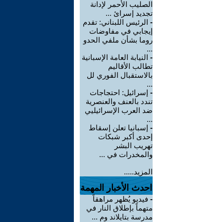
الصليب الأحمر لإدانة
تجديد إسرائ ...
-
الرئيس اللبناني: تقدم
إيجابي في مفاوضات
روما بشأن ملفي الحدو
...
-
النيابة العامة الإسبانية
تطالب الأقاليم
بالاستقبال الفوري لل
...
-
إسرائيل: احتجاجات
تندد بالعنف والعنصرية
ضد العرب الإسرائيليي
...
-
إسبانيا تعلن إسقاط
إحدى أكبر شبكات
تهريب البشر
والمخدرات في ...
المزيد.....
احدث الأخبار المهمة
-
فيديو يُظهر مراهقاً
متهماً بإطلاق النار في
مدرسة بتايلاند وم ...