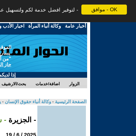
موافق - OK
لتوفير افضل خدمة لكم ولتسهيل عملي
أخبار عامة
-
وكالة أنباء المرأة
-
اخبار الأدب و
الموقع
يسارية
"من أج
حاز ال
إذا لديك
الزوار
اضافة/خدمات
بحث/الارشيف
الصفحة الرئيسية
-
وكالة أنباء حقوق الإنسان
-
ي
- الجزيرة
- ش
2025 / 6 / 19