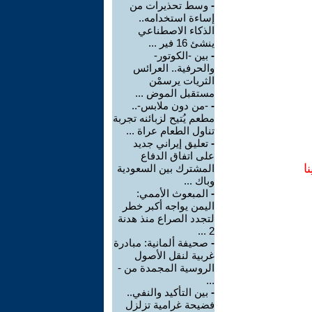
-
وسط تحذيرات من
إساءة استخدامه..
الذكاء الاصطناعي
ينشئ 16 فير ...
-
بين -الكوتور-
والحرفية.. العرائس
الثريات يرسمْن
مستقبل الموض ...
-
-من دون ملابس-..
مطعم يُتيح لزبائنه تجربة
تناول الطعام عراة ...
-
تعليق إيراني جديد
على اتفاق الدفاع
ا
المشترك بين السعودية
وباك ...
-
المبعوث الأممي:
اليمن يواجه أكبر خطر
لتجدد الصراع منذ هدنة
2 ...
-
صحيفة ألمانية: مبادرة
غربية لنقل الأصول
الروسية المجمدة من -
...
-
بين التأكيد والنفي..
فضيحة غرامية تزلزل