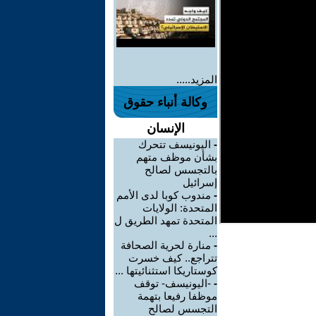
المزيد.....
وكالة أنباء حقوق
الإنسان
-
اليونيسف تتحرك
بشأن موظف متهم
بالتجسس لصالح
إسرائيل
-
مندوب كوبا لدى الأمم
المتحدة: الولايات
المتحدة تمهد الطريق ل
...
-
منارة لحرية الصحافة
تتراجع.. كيف خسرت
كوستاريكا استثنائيتها ...
-
-اليونيسف- توقف
موظفا رفيعا بتهمة
التجسس لصالح