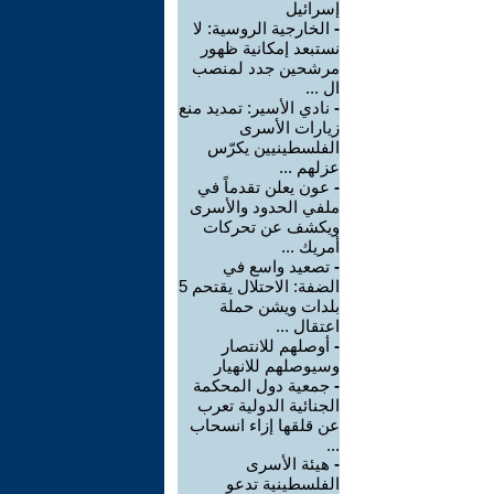
إسرائيل
-
الخارجية الروسية: لا
نستبعد إمكانية ظهور
مرشحين جدد لمنصب
ال ...
-
نادي الأسير: تمديد منع
زيارات الأسرى
الفلسطينيين يكرّس
عزلهم ...
-
عون يعلن تقدماً في
ملفي الحدود والأسرى
ويكشف عن تحركات
أمريك ...
-
تصعيد واسع في
الضفة: الاحتلال يقتحم 5
بلدات ويشن حملة
اعتقال ...
-
أوصلهم للانتصار
وسيوصلهم للانهيار
-
جمعية دول المحكمة
الجنائية الدولية تعرب
عن قلقها إزاء انسحاب
...
-
هيئة الأسرى
الفلسطينية تدعو