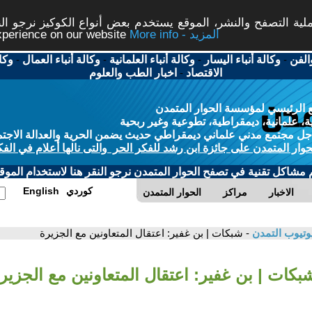
ة التصفح والنشر، الموقع يستخدم بعض أنواع الكوكيز نرجو النق
More info - المزيد
experience on our website
الفن
-
وكالة أنباء اليسار
-
وكالة أنباء العلمانية
-
وكالة أنباء العمال
-
وكا
الاقتصاد
-
اخبار الطب والعلوم
 الرئيسي لمؤسسة الحوار المتمدن
، علمانية، ديمقراطية، تطوعية وغير ربحية
ل مجتمع مدني علماني ديمقراطي حديث يضمن الحرية والعدالة الاجتم
حوار المتمدن على جائزة ابن رشد للفكر الحر والتى نالها أعلام في الفك
م مشاكل تقنية في تصفح الحوار المتمدن نرجو النقر هنا لاستخدام الموقع
كوردي
English
الاخبار
مراكز
الحوار المتمدن
وتيوب التمدن
- شبكات | بن غفير: اعتقال المتعاونين مع الجزيرة
بكات | بن غفير: اعتقال المتعاونين مع الجزير