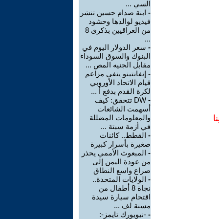
السي ...
-
ابنة صدام حسين تنشر
فيديو لوالدها وحشود
من العراقيين بذكرى 8
...
-
سعر الدولار اليوم في
البنوك والسوق السوداء
مقابل الجنيه المص ...
-
إنفانتينو ينفي مزاعم
قيام الاتحاد الأوروبي
لكرة القدم بدفع أ ...
-
DW تتحقق: كيف
أسهمت الشائعات
ا
والمعلومات المضللة
في أزمة سبتة ...
-
القطط.. كائنات
صغيرة بأسرار كبيرة
-
المبعوث الأممي يحذر
من عودة اليمن إلى
صراع واسع النطاق
-
الولايات المتحدة..
نجاة 8 أطفال من
اقتحام سيارة سيدة
مسنة لف ...
-
-نيويورك تايمز-: