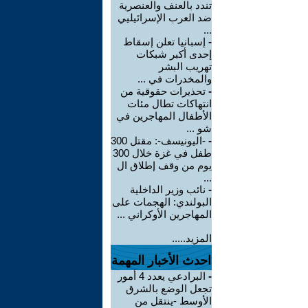
تندد بالعنف والعنصرية
ضد العرب الإسرائيليي
...
-
إسبانيا تعلن إسقاط
إحدى أكبر شبكات
تهريب البشر
والمخدرات في ...
-
تحذيرات حقوقية من
انتهاكات تطال مئات
الأطفال المهاجرين في
شو ...
-
-اليونيسف-: مقتل 300
طفل في غزة خلال 300
يوم من وقف إطلاق ال
...
-
نائب وزير الداخلية
البولندي: الهجمات على
المهاجرين الأوكراني ...
المزيد.....
احدث الأخبار المهمة
-
البرادعي يعدد 4 أمور
تجعل الوضع بالشرق
الأوسط -ينتقل من