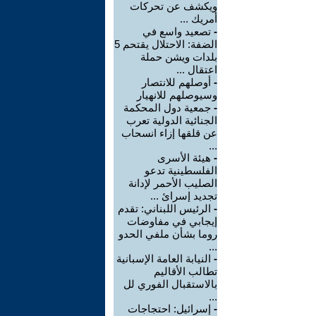
ويكشف عن تحركات
أمريك ...
-
تصعيد واسع في
الضفة: الاحتلال يقتحم 5
بلدات ويشن حملة
اعتقال ...
-
أوصلهم للانتصار
وسيوصلهم للانهيار
-
جمعية دول المحكمة
الجنائية الدولية تعرب
عن قلقها إزاء انسحاب
...
-
هيئة الأسرى
الفلسطينية تدعو
الصليب الأحمر لإدانة
تجديد إسرائ ...
-
الرئيس اللبناني: تقدم
إيجابي في مفاوضات
روما بشأن ملفي الحدو
...
-
النيابة العامة الإسبانية
تطالب الأقاليم
بالاستقبال الفوري لل
...
-
إسرائيل: احتجاجات