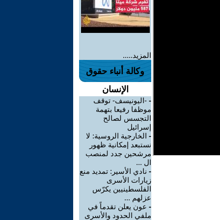
المزيد.....
وكالة أنباء حقوق
الإنسان
-
-اليونيسف- توقف
موظفا رفيعا بتهمة
التجسس لصالح
إسرائيل
-
الخارجية الروسية: لا
نستبعد إمكانية ظهور
مرشحين جدد لمنصب
ال ...
-
نادي الأسير: تمديد منع
زيارات الأسرى
الفلسطينيين يكرّس
عزلهم ...
-
عون يعلن تقدماً في
ملفي الحدود والأسرى