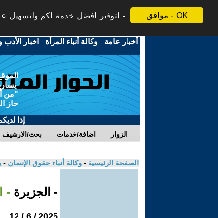
موافق - OK
لتوفير افضل خدمة لكم ولتسهيل عملي
أخبار عامة
-
وكالة أنباء المرأة
-
اخبار الأدب و
الموقع
يسارية
"من أج
حاز ال
إذا لديك
الزوار
اضافة/خدمات
بحث/الارشيف
الصفحة الرئيسية
-
وكالة أنباء حقوق الإنسان
-
ي
- الجزيرة
- 
2025 / 6 / 12