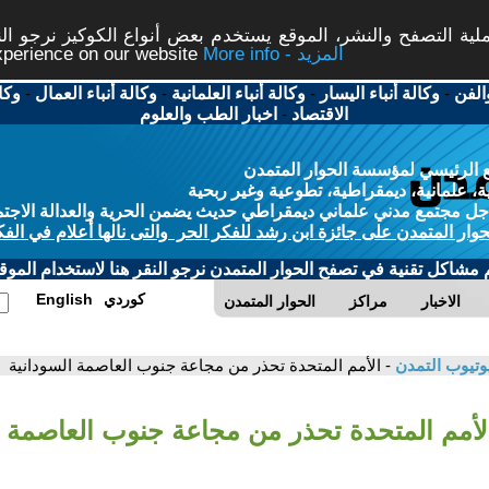
ة التصفح والنشر، الموقع يستخدم بعض أنواع الكوكيز نرجو النق
More info - المزيد
experience on our website
الفن
-
وكالة أنباء اليسار
-
وكالة أنباء العلمانية
-
وكالة أنباء العمال
-
وكا
الاقتصاد
-
اخبار الطب والعلوم
 الرئيسي لمؤسسة الحوار المتمدن
، علمانية، ديمقراطية، تطوعية وغير ربحية
ل مجتمع مدني علماني ديمقراطي حديث يضمن الحرية والعدالة الاجتم
حوار المتمدن على جائزة ابن رشد للفكر الحر والتى نالها أعلام في الفك
م مشاكل تقنية في تصفح الحوار المتمدن نرجو النقر هنا لاستخدام الموقع
كوردي
English
الاخبار
مراكز
الحوار المتمدن
وتيوب التمدن
- الأمم المتحدة تحذر من مجاعة جنوب العاصمة السودانية
الأمم المتحدة تحذر من مجاعة جنوب العاصمة ا