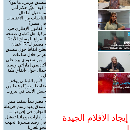
مضيق هرمز.. ما هو؟
-
كيف غيّر حكم أمل
مستقبل أطفال
الناجيات من الاغتصاب
في مصر؟
-
القانون الإطاري في
تركيا: هل تُطوى صفحة
الصراع المسلح للأبد؟ ...
-
مصدر لـRT: عمان
تعلن اتفاقا حول مضيق
هرمز خلال ساعات
-
أمير سعودي يرد على
أكاديمي إماراتي وسط
جدال حول -اتفاق مكة
ل ...
-
الأمن اللبناني يوقف
ضابطا سوريّا رفيعا من
جيش الأسد في بيروت
...
-
مصر تبدأ بتنفيذ ممر
عملاق يعيد رسم خريطة
التجارة في إفريقيا ...
جاد الأفلام الجيدة
-
رادارات رومانيا تفشل
في رصد مسيرة اتجهت
ا
نحو بلغاريا