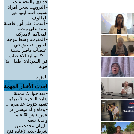
حدادي والتحقيقات ...
-
النرويج.. سجن امرأة
بسبب اسم ابنها غير
المألوف
-
أسماء علي أول قاضية
يمنية على منصة
المحاكم الأميركية
-
المغرب: وسط موجة
العبور.. تحقيق في
اغتصاب قاصر بسبتة
-
-??مواليد الاغتصاب-
في السودان: أطفال بلا
هوية
المزيد.....
احدث الأخبار المهمة
-
بعد حوادث مميتة..
إدارة الهجرة الأمريكية
تتعهد بتزويد عناصره ...
-
وفاة والد ميسي عن
عمر يناهز 68 عاماً..
وأندية تنعيه
-
إيران تتحدث عن
شرط جديد لإعادة فتح