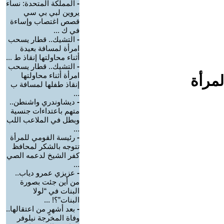
-
المملكة المتحدة: نساء
يروين لبي بي سي
قصص اغتصاب وإساءة
في ك ...
-
التشيك.. قطار يسحب
امرأة لمسافة بعيدة
أثناء محاولتها إنقاذ ط ...
-
التشيك.. قطار يسحب
امرأة أثناء محاولتها
لمرأة
إنقاذ طفلها لمسافة ب
...
-
ديشاوندري واشنطن..
متهم باعتداءات جنسية
وبطل في الملاعب اللب
...
-
رئيسة القومي للمرأة
تتوجه بالشكر لمحافظ
كفر الشيخ لدعمه الصي
...
-
عزيزي عمرو دياب..
من أين جئت بصورة
البنات في “لولا
البنات”؟! ...
-
بعد أشهرٍ من اعتقالها..
وفاة المخرجة نيلوفر