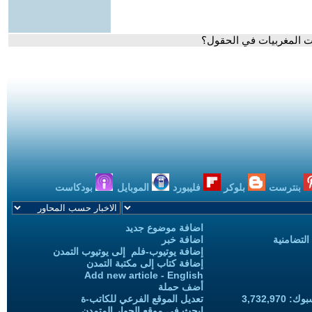
ت المغربيات في الحقول؟
بنترست
بلوكر
فليبورد
الموبايل
بودكاست
اضافة موضوع جديد
التضامنية
اضافة خبر
إضافة يوتيوب-فلم إلى يوتيوب التمدن
إضافة كتاب إلى مكتبة التمدن
Add new article - English
أضف حملة
3,732,97
تعديل الموقع الفرعي للكاتب-ة
ابحث في موقع الحوار المتمدن