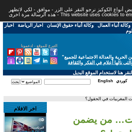
 أنواع الكوكيز نرجو النقر على الزر - موافق - لكي لاتظهر
This website uses cookies to ensure you ge
وكالة أنباء العمال
-
وكالة أنباء حقوق الإنسان
-
اخبار الرياضة
-
اخبار
لوم
التبرع للموقع - ادعمونا
حرية والعدالة الاجتماعية للجميع
"
تى نالها أعلام في الفكر والثقافة
قر هنا لاستخدام الموقع البديل
كوردي
English
ت المغربيات في الحقول؟
اخر الافلام
وت… من يضمن