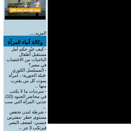
المزيد.....
وكالة أنباء المرأة
-
كيف غيّر حكم أمل
مستقبل أطفال
الناجيات من الاغتصاب
في مصر؟
-
المسلسل الكوري
-قبلة الحورية-.. امرأة
يموت كل من يقترب
منها ...
-
سرديات ما لا يكتب
في محاضر الجنود (10)
جدتي: المرأة التي سب
...
-
شرطة لندن تخفض
مستوى خطر -مفترس
جنسي- لضعف البصر
فيرتكب 3 جر ...