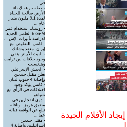
في ...
-
خطة جريئة لإبقاء
الأرض صالحة للحياة
لمدة 9.1 مليون مليار
عام ...
-
روسيا.. استخدام قمر
Bion-M العلمي الجديد
لدراسة تأثيرات الإش ...
-
فانس: التفاوض مع
إيران -معقد وشائك-
-
البيت الأبيض ينفي
وجود خلافات بين ترامب
وهيغسيث
-
الجيش الإسرائيلي
يعلن مقتل جنديين
وإصابة 4 جنوب لبنان
-
فانس يؤكد وجود
اختلافات في الرأي مع
نتنياهو
-
دوي انفجارين في
مضيق هرمز.. وناقلة
تبلغ عن الواقعة قبالة
جاد الأفلام الجيدة
عما ...
-
مقتل جنديين
ا
إسرائيليين وإصابة 4