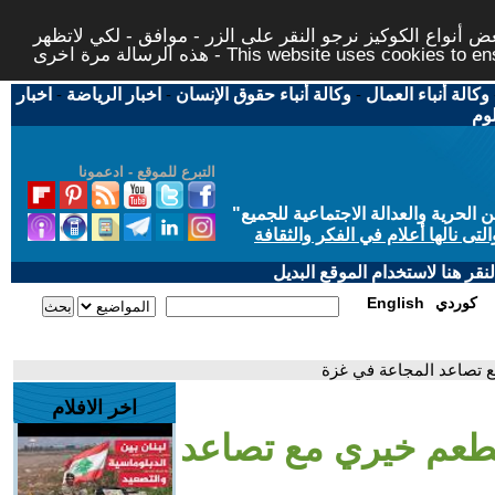
 أنواع الكوكيز نرجو النقر على الزر - موافق - لكي لاتظهر
This website uses cookies to ensure you ge
وكالة أنباء العمال
-
وكالة أنباء حقوق الإنسان
-
اخبار الرياضة
-
اخبار
لوم
التبرع للموقع - ادعمونا
حرية والعدالة الاجتماعية للجميع
"
تى نالها أعلام في الفكر والثقافة
قر هنا لاستخدام الموقع البديل
كوردي
English
 تصاعد المجاعة في غزة
اخر الافلام
طعم خيري مع تصاعد