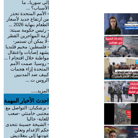
إلى سوريا.. ما
الأسباب؟ ...
-
الأمم المتحدة تحذر
من ارتفاع جديد لأسعار
الطعام بنهاية 2026 ...
-
رئيس حكومة سبتة:
أزمة المهاجرين القصّر
-لا يمكن أن تستمر-
-
فلسطين: مخيم قلنديا
يشهد إصابات واعتقال
مواطنة خلال اقتحام ا ...
-
روسيا: صمت الأمم
المتحدة إزاء هجمات
كييف ضد المدنيين
الروس ت ...
المزيد.....
احدث الأخبار المهمة
-
بزشكيان: التواصل مع
مجتبى خامنئي -صعب
للغاية- حاليا
-
الشيخة حسينة تتحدى
حكم الإعدام وتعلن
عودتها إلى بنغلاديش