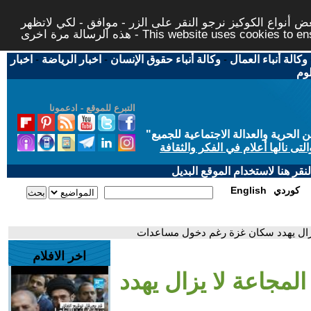
 أنواع الكوكيز نرجو النقر على الزر - موافق - لكي لاتظهر
This website uses cookies to ensure you ge
وكالة أنباء العمال
-
وكالة أنباء حقوق الإنسان
-
اخبار الرياضة
-
اخبار
لوم
التبرع للموقع - ادعمونا
حرية والعدالة الاجتماعية للجميع
"
تى نالها أعلام في الفكر والثقافة
قر هنا لاستخدام الموقع البديل
كوردي
English
 يزال يهدد سكان غزة رغم دخول مساعدات
اخر الافلام
المجاعة لا يزال يهدد