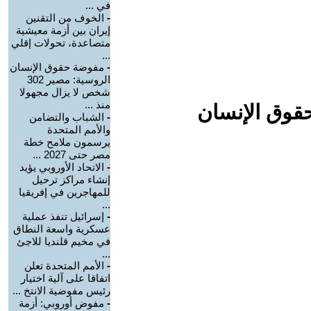
في ...
-
الخوف من التقنين
إيران بين أزمة معيشية
متصاعدة، تحولات إقلي
...
-
مفوضة حقوق الإنسان
الروسية: مصير 302
شخص لا يزال مجهولا
منذ ...
حقوق الإنسان
-
الشباب والتضامن
والأمم المتحدة
يرسمون ملامح خطة
مصر حتى 2027 ...
-
الاتحاد الأوروبي يؤيد
إنشاء مراكز ترحيل
للمهاجرين في إفريقيا
...
-
إسرائيل تنفذ عملية
عسكرية واسعة النطاق
في مخيم قلنديا للاجئ
...
-
الأمم المتحدة تعلن
اتفاقا على آلية اختيار
رئيس مفوضية الانتخ ...
-
مفوض أوروبي: أزمة