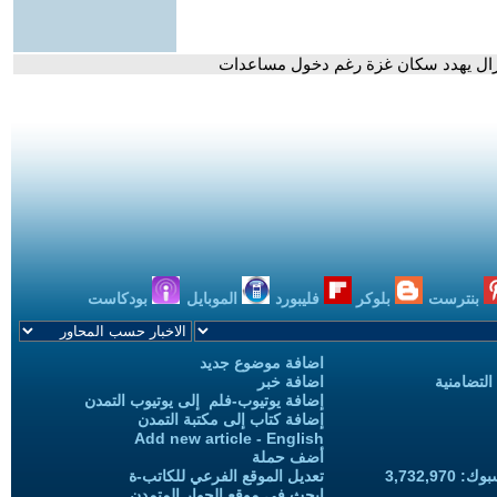
 يزال يهدد سكان غزة رغم دخول مساعدات
بنترست
بلوكر
فليبورد
الموبايل
بودكاست
اضافة موضوع جديد
التضامنية
اضافة خبر
إضافة يوتيوب-فلم إلى يوتيوب التمدن
إضافة كتاب إلى مكتبة التمدن
Add new article - English
أضف حملة
3,732,97
تعديل الموقع الفرعي للكاتب-ة
ابحث في موقع الحوار المتمدن