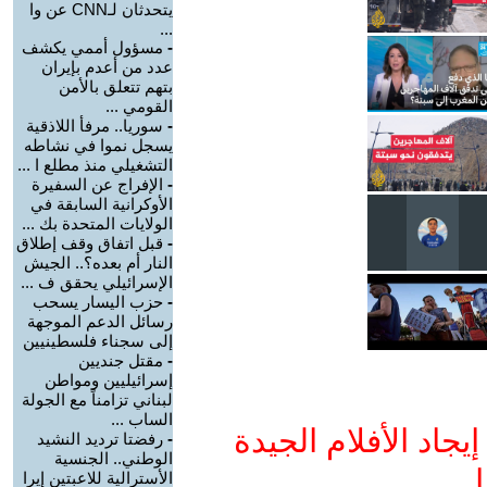
يتحدثان لـCNN عن وا
...
-
مسؤول أممي يكشف
عدد من أعدم بإيران
بتهم تتعلق بالأمن
القومي ...
-
سوريا.. مرفأ اللاذقية
يسجل نموا في نشاطه
التشغيلي منذ مطلع ا ...
-
الإفراج عن السفيرة
الأوكرانية السابقة في
الولايات المتحدة بك ...
-
قبل اتفاق وقف إطلاق
النار أم بعده؟.. الجيش
الإسرائيلي يحقق ف ...
-
حزب اليسار يسحب
رسائل الدعم الموجهة
إلى سجناء فلسطينيين
-
مقتل جنديين
إسرائيليين ومواطن
لبناني تزامناً مع الجولة
الساب ...
جاد الأفلام الجيدة
-
رفضتا ترديد النشيد
الوطني.. الجنسية
ا
الأسترالية للاعبتين إيرا