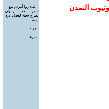
...
وتيوب التمدن
-
-ليتدبروا أمرهم مع
مصر-.. باحث إسرائيلي
يقترح خطة لفصل غزة
ن ...
المزيد.....
المزيد.....