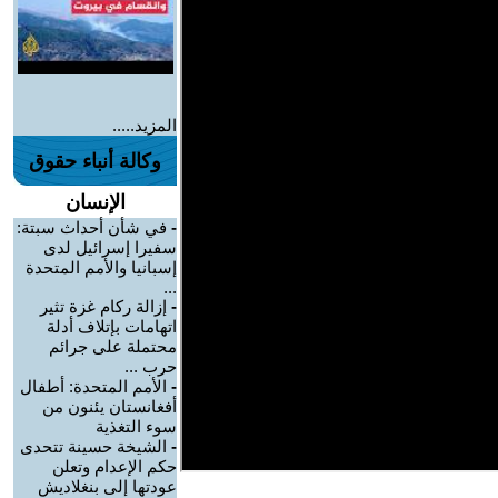
المزيد.....
وكالة أنباء حقوق
الإنسان
-
في شأن أحداث سبتة:
سفيرا إسرائيل لدى
إسبانيا والأمم المتحدة
...
-
إزالة ركام غزة تثير
اتهامات بإتلاف أدلة
محتملة على جرائم
حرب ...
-
الأمم المتحدة: أطفال
أفغانستان يئنون من
سوء التغذية
-
الشيخة حسينة تتحدى
حكم الإعدام وتعلن
عودتها إلى بنغلاديش