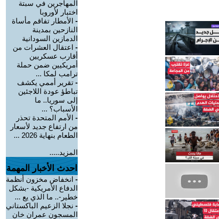
المهاجرين في سبتة
اختبار لأوروبا
-
الأمطار تفاقم مأساة
النازحين بمدينة
الدمازين السودانية
-
اعتقال العشرات من
أقارب عسكريين
أمريكيين ضمن حملة
ترامب لمكا ...
-
تقرير أممي يكشف
تباطؤ عودة اللاجئين
إلى سوريا.. ما
الأسباب؟ ...
-
الأمم المتحدة تحذر
من ارتفاع جديد لأسعار
الطعام بنهاية 2026 ...
المزيد.....
احدث الأخبار المهمة
-
انخفاض مخزون أنظمة
الدفاع الأمريكية -بشكل
خطير-.. ما الذي يع ...
-
نجلا الزعيم الباكستاني
المسجون عمران خان