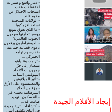
-
دمار واسع وعشرات
الاعتقالات عقب
انسحاب الاحتلال من
مخيم قلند ...
-
الولايات المتحدة
تستعد لغزو كوبا
-
ما الذي يعوق تنويع
روسيا تجارتها مع دول
الجنوب العالمي؟
-
الديمقراطيون يرفعون
دعوى قضائية جماعية
ضد رسوم ترامب
الجمركي ...
-
ترامب ونتنياهو
يسعيان إلى جرّ
جمهوريات الاتحاد
السوفيتي السا ...
-
تأثير الميلاتونين
والمغنيسيوم على الأرق
-
جزء من الخلايا
السرطانية يختبئ في
حالة سكون.. تهديد
جاد الأفلام الجيدة
صامت قد ...
-
اكتشافات أثرية جديدة
ا
في ألتاي تكشف أسرار