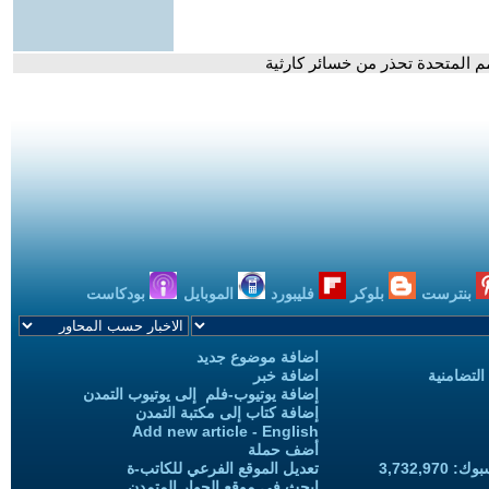
م المتحدة تحذر من خسائر كارثية
بنترست
بلوكر
فليبورد
الموبايل
بودكاست
اضافة موضوع جديد
التضامنية
اضافة خبر
إضافة يوتيوب-فلم إلى يوتيوب التمدن
إضافة كتاب إلى مكتبة التمدن
Add new article - English
أضف حملة
3,732,97
تعديل الموقع الفرعي للكاتب-ة
ابحث في موقع الحوار المتمدن