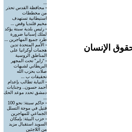
...
-
محافظة القدس تحذر
من مخططات
استيطانية تستهدف
مخيم قلنديا وقض ...
-
رئيس بلدية سبتة يؤكد
لملك إسبانيا ضرورة
طرد جميع المهاجرين ...
-
الأمم المتحدة تدين
حقوق الإنسان
هجمات أوكرانيا على
المناطق الروسية
-
“زاير” تحت المجهر
البريطاني لشبهات
صلات بحزب الله
تحقيقات ب ...
-
النيابة تطالب بإعدام
أحمد حسون.. وجنايات
دمشق تحدد موعد الحك
...
-
حاكم سبتة: نحو 100
قتيل في موجة التسلل
الجماعي للمهاجرين
-
حزب البيئة: بإمكان
السويد استقبال مزيد
من اللاجئين