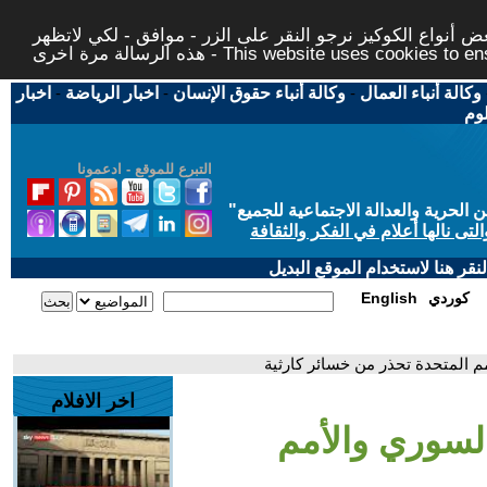
 أنواع الكوكيز نرجو النقر على الزر - موافق - لكي لاتظهر
This website uses cookies to ensure you ge
وكالة أنباء العمال
-
وكالة أنباء حقوق الإنسان
-
اخبار الرياضة
-
اخبار
لوم
التبرع للموقع - ادعمونا
حرية والعدالة الاجتماعية للجميع
"
تى نالها أعلام في الفكر والثقافة
قر هنا لاستخدام الموقع البديل
كوردي
English
م المتحدة تحذر من خسائر كارثية
اخر الافلام
السوري والأمم