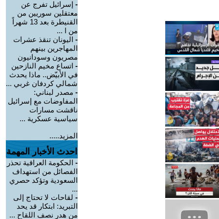
-
إسرائيل تفرج عن
معتقلين سوريين من
القنيطرة بعد 13 شهراً
من ا ...
-
اليونان تنقذ عشرات
المهاجرين بينهم
مصريون وسودانيون
-
اتساع مخيم النازحين
في الأبيّض.. ماذا يحدث
شمالي كردفان غربي ...
-
مصدر لبناني:
المفاوضات مع إسرائيل
ناقشت مسارات
سياسية عسكرية ...
المزيد.....
احدث الأخبار المهمة
-
الحكومة العراقية تحذر
الفصائل من استهداف
السعودية وتؤكد حصري
...
-
لقاحات لا تحتاج إلى
التبريد: ابتكار قد يحد
من هدر نصف اللقاح ...