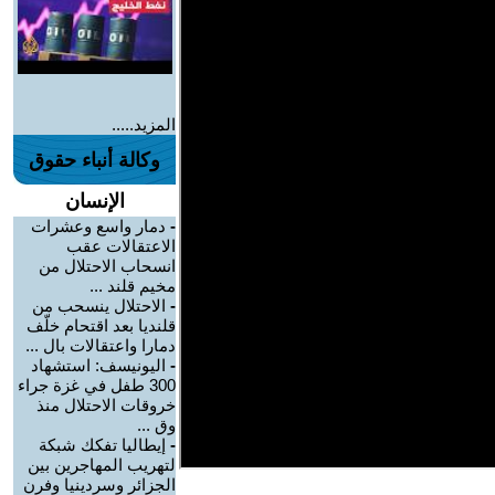
المزيد.....
وكالة أنباء حقوق
الإنسان
-
دمار واسع وعشرات
الاعتقالات عقب
انسحاب الاحتلال من
مخيم قلند ...
-
الاحتلال ينسحب من
قلنديا بعد اقتحام خلّف
دمارا واعتقالات بال ...
-
اليونيسف: استشهاد
300 طفل في غزة جراء
خروقات الاحتلال منذ
وق ...
-
إيطاليا تفكك شبكة
لتهريب المهاجرين بين
الجزائر وسردينيا وفرن