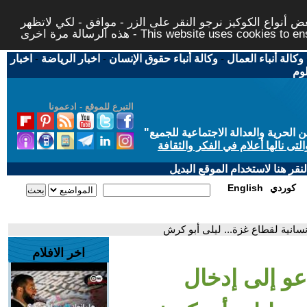
 أنواع الكوكيز نرجو النقر على الزر - موافق - لكي لاتظهر
This website uses cookies to ensure you ge
وكالة أنباء العمال
-
وكالة أنباء حقوق الإنسان
-
اخبار الرياضة
-
اخبار
لوم
التبرع للموقع - ادعمونا
حرية والعدالة الاجتماعية للجميع
"
تى نالها أعلام في الفكر والثقافة
قر هنا لاستخدام الموقع البديل
كوردي
English
سانية لقطاع غزة... ليلى أبو كرش
اخر الافلام
عو إلى إدخال