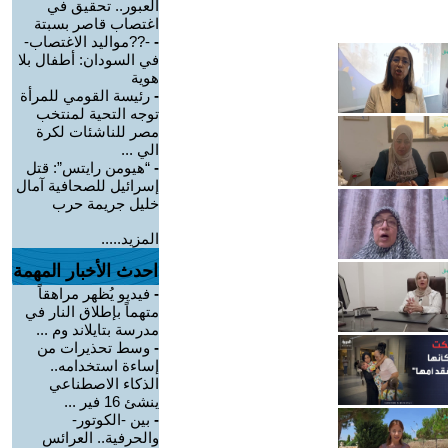
العبور.. تحقيق في
اغتصاب قاصر بسبتة
-
-??مواليد الاغتصاب-
في السودان: أطفال بلا
هوية
-
رئيسة القومي للمرأة
توجه التحية لمنتخب
مصر للناشئات لكرة
الي ...
-
“هيومن رايتس”: قتل
إسرائيل للصحافية آمال
خليل جريمة حرب
المزيد.....
احدث الأخبار المهمة
-
فيديو يُظهر مراهقاً
متهماً بإطلاق النار في
مدرسة بتايلاند وم ...
-
وسط تحذيرات من
إساءة استخدامه..
الذكاء الاصطناعي
ينشئ 16 فير ...
-
بين -الكوتور-
والحرفية.. العرائس