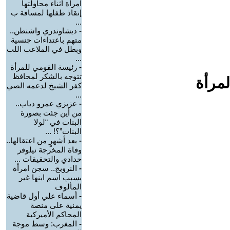
امرأة أثناء محاولتها
إنقاذ طفلها لمسافة ب
...
-
ديشاوندري واشنطن..
متهم باعتداءات جنسية
وبطل في الملاعب اللب
...
-
رئيسة القومي للمرأة
تتوجه بالشكر لمحافظ
لمرأة
كفر الشيخ لدعمه الصي
...
-
عزيزي عمرو دياب..
من أين جئت بصورة
البنات في “لولا
البنات”؟! ...
-
بعد أشهرٍ من اعتقالها..
وفاة المخرجة نيلوفر
حدادي والتحقيقات ...
-
النرويج.. سجن امرأة
بسبب اسم ابنها غير
المألوف
-
أسماء علي أول قاضية
يمنية على منصة
المحاكم الأميركية
-
المغرب: وسط موجة