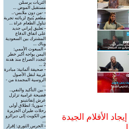
الثريات يرسمْن
مستقبل الموض ...
-
-من دون ملابس-..
مطعم يُتيح لزبائنه تجربة
تناول الطعام عراة ...
-
تعليق إيراني جديد
على اتفاق الدفاع
المشترك بين السعودية
وباك ...
-
المبعوث الأممي:
اليمن يواجه أكبر خطر
لتجدد الصراع منذ هدنة
2 ...
-
صحيفة ألمانية: مبادرة
غربية لنقل الأصول
الروسية المجمدة من -
...
-
بين التأكيد والنفي..
فضيحة غرامية تزلزل
عرش إنفانتينو
-
سوريا: انطلاق أولى
رحلات طيران الجزيرة
جاد الأفلام الجيدة
من الكويت إلى ديرالزو
...
ا
-
الحرس الثوري: إقرار