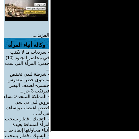
المزيد.....
وكالة أنباء المرأة
-
سرديات ما لا يكتب
في محاضر الجنود (10)
جدتي: المرأة التي سب
...
-
شرطة لندن تخفض
مستوى خطر -مفترس
جنسي- لضعف البصر
فيرتكب 3 جر ...
-
المملكة المتحدة: نساء
يروين لبي بي سي
قصص اغتصاب وإساءة
في ك ...
-
التشيك.. قطار يسحب
امرأة لمسافة بعيدة
أثناء محاولتها إنقاذ ط ...
-
التشيك.. قطار يسحب