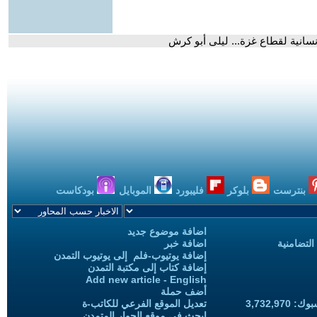
سانية لقطاع غزة... ليلى أبو كرش
بنترست
بلوكر
فليبورد
الموبايل
بودكاست
اضافة موضوع جديد
التضامنية
اضافة خبر
إضافة يوتيوب-فلم إلى يوتيوب التمدن
إضافة كتاب إلى مكتبة التمدن
Add new article - English
أضف حملة
3,732,97
تعديل الموقع الفرعي للكاتب-ة
ابحث في موقع الحوار المتمدن