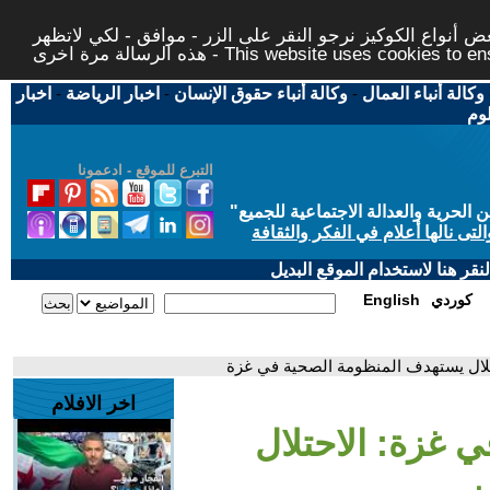
 أنواع الكوكيز نرجو النقر على الزر - موافق - لكي لاتظهر
This website uses cookies to ensure you ge
وكالة أنباء العمال
-
وكالة أنباء حقوق الإنسان
-
اخبار الرياضة
-
اخبار
لوم
التبرع للموقع - ادعمونا
حرية والعدالة الاجتماعية للجميع
"
تى نالها أعلام في الفكر والثقافة
قر هنا لاستخدام الموقع البديل
كوردي
English
احتلال يستهدف المنظومة الصحية في غزة
اخر الافلام
في غزة: الاحتلال