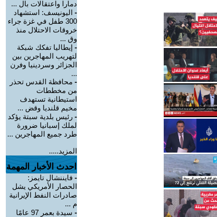
دمارا واعتقالات بال ...
-
اليونيسف: استشهاد
300 طفل في غزة جراء
خروقات الاحتلال منذ
وق ...
-
إيطاليا تفكك شبكة
لتهريب المهاجرين بين
الجزائر وسردينيا وفرن
...
-
محافظة القدس تحذر
من مخططات
استيطانية تستهدف
مخيم قلنديا وقض ...
-
رئيس بلدية سبتة يؤكد
لملك إسبانيا ضرورة
طرد جميع المهاجرين ...
المزيد.....
احدث الأخبار المهمة
-
فايننشال تايمز:
الحصار الأمريكي يشل
صادرات النفط الإيرانية
م ...
-
سيدة بعمر 97 عامًا