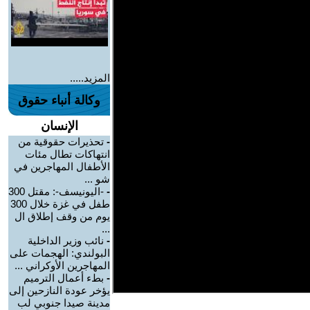
المزيد.....
وكالة أنباء حقوق
الإنسان
-
تحذيرات حقوقية من
انتهاكات تطال مئات
الأطفال المهاجرين في
شو ...
-
-اليونيسف-: مقتل 300
طفل في غزة خلال 300
يوم من وقف إطلاق ال
...
-
نائب وزير الداخلية
البولندي: الهجمات على
المهاجرين الأوكراني ...
-
بطء أعمال الترميم
يؤخر عودة النازحين إلى
مدينة صيدا جنوبي لب