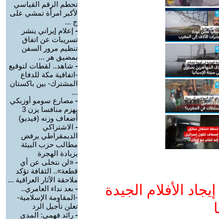
تحطم الرقم القياسي
لأكبر امرأة تمشي على
ج ...
-
إعلام إيراني ينشر
تسريبات عن اتفاق
تنظيم مرور السفن
بمضيق هر ...
-
شاهد.. لقطات لتوقيع
-اتفاقية مكة للدفاع
المشترك- بين باكستان
...
-
مصارع سومو أوزبكي
يهزم منافسا يزن 3
أضعاف وزنه (فيديو)
-
الاشتراكي
الديمقراطي يرفض
مطالب حزب البيئة
بزيادة الهجرة
-
«لن نتخلى عن أي
قطعة».. الثقافة تؤكد
ملاحقة الآثار العراقية ...
جاد الأفلام الجيدة
-
بعد نداء العامري..
-المقاومة الإسلامية-
ا
تعلن تأجيل الرد
-
رائد فهمي: المدى