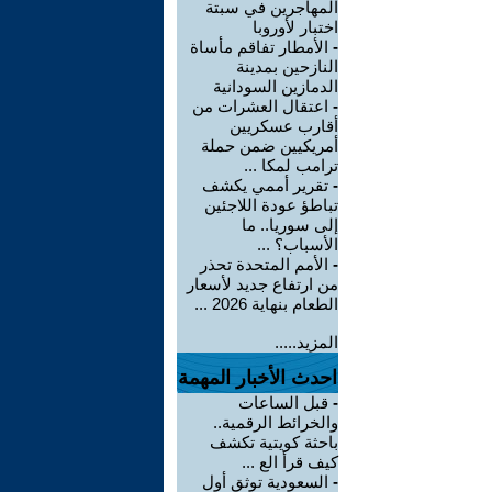
المهاجرين في سبتة
اختبار لأوروبا
-
الأمطار تفاقم مأساة
النازحين بمدينة
الدمازين السودانية
-
اعتقال العشرات من
أقارب عسكريين
أمريكيين ضمن حملة
ترامب لمكا ...
-
تقرير أممي يكشف
تباطؤ عودة اللاجئين
إلى سوريا.. ما
الأسباب؟ ...
-
الأمم المتحدة تحذر
من ارتفاع جديد لأسعار
الطعام بنهاية 2026 ...
المزيد.....
احدث الأخبار المهمة
-
قبل الساعات
والخرائط الرقمية..
باحثة كويتية تكشف
كيف قرأ الع ...
-
السعودية توثق أول