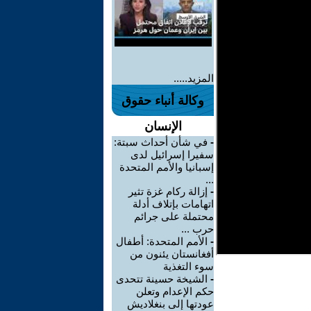
المزيد.....
وكالة أنباء حقوق
الإنسان
-
في شأن أحداث سبتة:
سفيرا إسرائيل لدى
إسبانيا والأمم المتحدة
...
-
إزالة ركام غزة تثير
اتهامات بإتلاف أدلة
محتملة على جرائم
حرب ...
-
الأمم المتحدة: أطفال
أفغانستان يئنون من
سوء التغذية
-
الشيخة حسينة تتحدى
حكم الإعدام وتعلن
عودتها إلى بنغلاديش