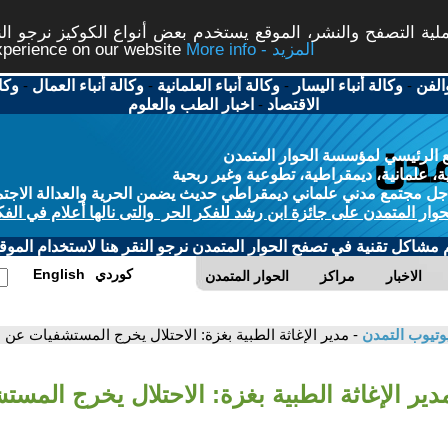
ة التصفح والنشر، الموقع يستخدم بعض أنواع الكوكيز نرجو النق
More info - المزيد
experience on our website
الفن
-
وكالة أنباء اليسار
-
وكالة أنباء العلمانية
-
وكالة أنباء العمال
-
وكا
الاقتصاد
-
اخبار الطب والعلوم
 الرئيسي لمؤسسة الحوار المتمدن
، علمانية، ديمقراطية، تطوعية وغير ربحية
ل مجتمع مدني علماني ديمقراطي حديث يضمن الحرية والعدالة الاجتم
حوار المتمدن على جائزة ابن رشد للفكر الحر والتى نالها أعلام في الفك
م مشاكل تقنية في تصفح الحوار المتمدن نرجو النقر هنا لاستخدام الموقع
كوردي
English
الاخبار
مراكز
الحوار المتمدن
وتيوب التمدن
- مدير الإغاثة الطبية بغزة: الاحتلال يخرج المستشفيات عن 
دير الإغاثة الطبية بغزة: الاحتلال يخرج المس