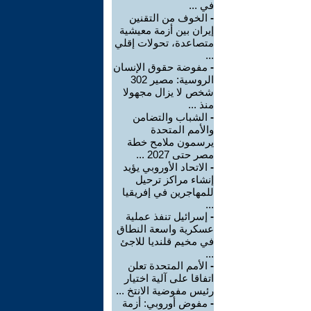
في ...
-
الخوف من التقنين
إيران بين أزمة معيشية
متصاعدة، تحولات إقلي
...
-
مفوضة حقوق الإنسان
الروسية: مصير 302
شخص لا يزال مجهولا
منذ ...
-
الشباب والتضامن
والأمم المتحدة
يرسمون ملامح خطة
مصر حتى 2027 ...
-
الاتحاد الأوروبي يؤيد
إنشاء مراكز ترحيل
للمهاجرين في إفريقيا
...
-
إسرائيل تنفذ عملية
عسكرية واسعة النطاق
في مخيم قلنديا للاجئ
...
-
الأمم المتحدة تعلن
اتفاقا على آلية اختيار
رئيس مفوضية الانتخ ...
-
مفوض أوروبي: أزمة