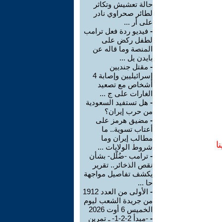
حالة تعشيش وتكاثر
لطائر صحراوي نادر
على أر ...
-
فيديو ردة فعل ترامب
لطفل ركض على
المنصة وما قاله عن
بايدن يل ...
-
مقتل جنديين
إسرائيليين وإصابة 4
أشخاص مع تصعيد
الغارات على ج ...
-
هل تستفيد السعودية
من حرب إيران؟
-
مضيق هرمز على
أعتاب تسوية.. ما
مطالب إيران وما
ا
شروط الولايات ...
-
ترامب -ضُلّل- بشأن
نقص الذخائر.. تقرير
يكشف تفاصيل مواجهة
حا ...
-
الأولى من العدد 1912
من جريدة الشعب ليوم
الخميس 6 أوت 2026
-
-مبدأ 2-2-1- ـ تمرين