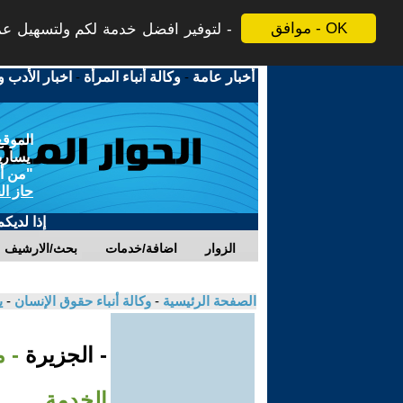
موافق - OK
لتوفير افضل خدمة لكم ولتسهيل عملي
أخبار عامة
-
وكالة أنباء المرأة
-
اخبار الأدب و
الموقع
يسارية
"من أج
حاز ال
إذا لديك
الزوار
اضافة/خدمات
بحث/الارشيف
الصفحة الرئيسية
-
وكالة أنباء حقوق الإنسان
-
ي
- الجزيرة
- م
الخدمة