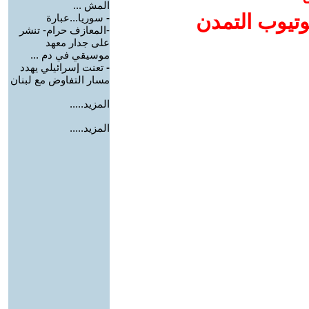
المش ...
وتيوب التمدن
-
سوريا...عبارة
-المعازف حرام- تنشر
على جدار معهد
موسيقي في دم ...
-
تعنت إسرائيلي يهدد
مسار التفاوض مع لبنان
المزيد.....
المزيد.....