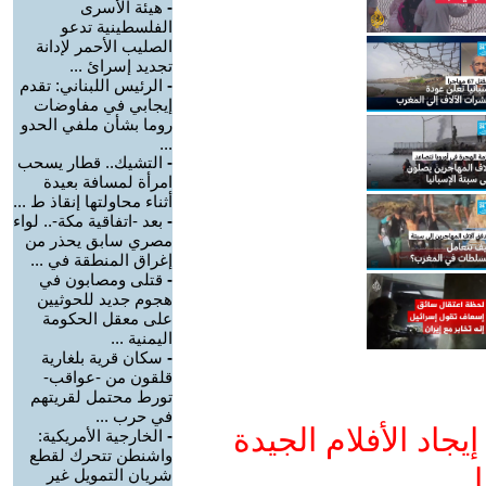
-
هيئة الأسرى
الفلسطينية تدعو
الصليب الأحمر لإدانة
تجديد إسرائ ...
-
الرئيس اللبناني: تقدم
إيجابي في مفاوضات
روما بشأن ملفي الحدو
...
-
التشيك.. قطار يسحب
امرأة لمسافة بعيدة
أثناء محاولتها إنقاذ ط ...
-
بعد -اتفاقية مكة-.. لواء
مصري سابق يحذر من
إغراق المنطقة في ...
-
قتلى ومصابون في
هجوم جديد للحوثيين
على معقل الحكومة
اليمنية ...
-
سكان قرية بلغارية
قلقون من -عواقب-
تورط محتمل لقريتهم
في حرب ...
جاد الأفلام الجيدة
-
الخارجية الأمريكية:
واشنطن تتحرك لقطع
ا
شريان التمويل غير