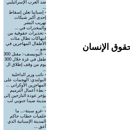
ضد العرب الإسرائيليي
...
-
إسبانيا تعلن إسقاط
إحدى أكبر شبكات
تهريب البشر
والمخدرات في ...
-
تحذيرات حقوقية من
انتهاكات تطال مئات
الأطفال المهاجرين في
حقوق الإنسان
شو ...
-
-اليونيسف-: مقتل 300
طفل في غزة خلال 300
يوم من وقف إطلاق ال
...
-
نائب وزير الداخلية
البولندي: الهجمات على
المهاجرين الأوكراني ...
-
بطء أعمال الترميم
يؤخر عودة النازحين إلى
مدينة صيدا جنوبي لب
...
-
-غزو سبتة-... ما
خلفيات خطاب حاكم
المدينة الإسبانية الذي
أعق ...