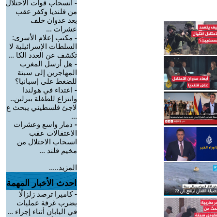
-
انسحاب قوات الاحتلال
من قلنديا وكفر عقب
بعد عدوان خلف
عشرات ...
-
مكتب إعلام الأسرى:
السلطات الإسرائيلية لا
تكشف عن العدد الكا ...
-
هل أرسل المغرب
المهاجرين إلى سبتة
للضغط على إسبانيا؟
-
اعتداء في هولندا
وانتزاع للطفلة ببرلين..
لاجئ فلسطيني يبحث ع
...
-
دمار واسع وعشرات
الاعتقالات عقب
انسحاب الاحتلال من
مخيم قلند ...
المزيد.....
احدث الأخبار المهمة
-
كاميرا ترصد زلزالًا
يضرب غرفة عمليات
في اليابان أثناء إجراء ...