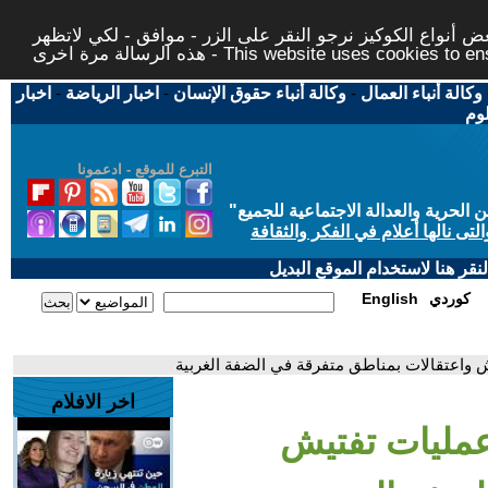
 أنواع الكوكيز نرجو النقر على الزر - موافق - لكي لاتظهر
This website uses cookies to ensure you ge
وكالة أنباء العمال
-
وكالة أنباء حقوق الإنسان
-
اخبار الرياضة
-
اخبار
لوم
التبرع للموقع - ادعمونا
حرية والعدالة الاجتماعية للجميع
"
تى نالها أعلام في الفكر والثقافة
قر هنا لاستخدام الموقع البديل
كوردي
English
 واعتقالات بمناطق متفرقة في الضفة الغربية
اخر الافلام
مليات تفتيش