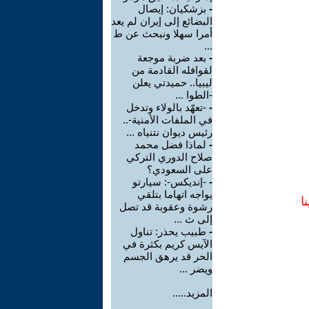
-
بزشكيان: إيصال
البضائع إلى إيران لم يعد
أمرا سهلا ونبحث عن ط
...
-
بعد ضربة موجعة
لقوافله القادمة من
ليبيا.. حميدتي يعلن
-الطوا ...
-
-تعهّد بالولاء وتدخل
في الملفات الأمنية-..
رئيس ديوان نتنياه ...
-
لماذا فضل محمد
صلاح الدوري التركي
على السعودي؟
-
-إنديكس-: سيارتو
يواجه اتهاما بتلقي
ا
رشوة وعقوبة قد تصل
إلى ث ...
-
طبيب يحذر: تناول
الآيس كريم بكثرة في
الحر قد يرهق الجسم
ويضر ...
المزيد.....