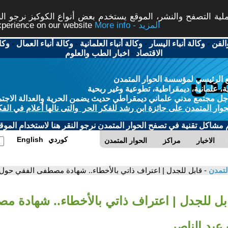
ة التصفح والنشر، الموقع يستخدم بعض أنواع الكوكيز نرجو النق
More info - المزيد
experience on our website
الفن
-
وكالة أنباء اليسار
-
وكالة أنباء العلمانية
-
وكالة أنباء العمال
-
وكا
الاقتصاد
-
اخبار الطب والعلوم
 الرئيسي لمؤسسة الحوار المتمدن
، علمانية، ديمقراطية، تطوعية وغير ربحية
ل مجتمع مدني علماني ديمقراطي حديث يضمن الحرية والعدالة الاجتم
حوار المتمدن على جائزة ابن رشد للفكر الحر والتى نالها أعلام في الفك
م مشاكل تقنية في تصفح الحوار المتمدن نرجو النقر هنا لاستخدام الموقع
كوردي
English
الاخبار
مراكز
الحوار المتمدن
لتمدن
- قابل للجدل | اعتراف ذاتي بالأخطاء.. شهادة مصطفى الفقي حول
ابل للجدل | اعتراف ذاتي بالأخطاء.. شهادة 
بد الناصر