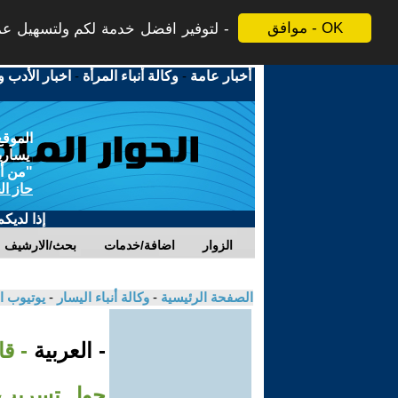
موافق - OK
لتوفير افضل خدمة لكم ولتسهيل عملي
أخبار عامة
-
وكالة أنباء المرأة
-
اخبار الأدب و
الموقع
يسارية
"من أج
حاز ال
إذا لديك
الزوار
اضافة/خدمات
بحث/الارشيف
الصفحة الرئيسية
-
وكالة أنباء اليسار
-
يوتيوب ا
- العربية
- ق
حول تسريب ع