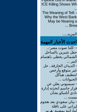
ICE Killing Shows Wh
...
The Meaning of Tell:
-
Why the West Bank
May be Nearing a
Brea ...
المزيد.....
احدث الأخبار المهمة
-
-كلنا صوت مصر-..
حفل شيرين بالساحل
الشمالي يحظى باهتمام
كبير ...
-
الديدان الخارقة.. حل
غير متوقع وأرخص
لتنظيف هياكل
الحيوانات ...
-
سيميوني يعلن عن
قرار حاسم اتخذته إدارة
نادي أتلتيكو بشأن
مست ...
-
بيان سعودي بعد هجوم
إيراني على ناقلة
إماراتية بمضيق هرمز