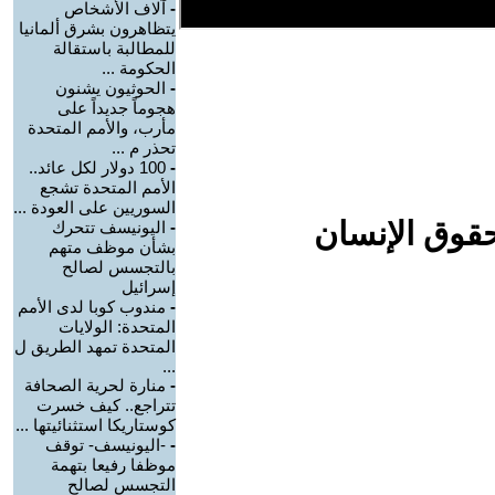
-
آلاف الأشخاص
يتظاهرون بشرق ألمانيا
للمطالبة باستقالة
الحكومة ...
-
الحوثيون يشنون
هجوماً جديداً على
مأرب، والأمم المتحدة
تحذر م ...
-
100 دولار لكل عائد..
الأمم المتحدة تشجع
السوريين على العودة ...
حقوق الإنسان
-
اليونيسف تتحرك
بشأن موظف متهم
بالتجسس لصالح
إسرائيل
-
مندوب كوبا لدى الأمم
المتحدة: الولايات
المتحدة تمهد الطريق ل
...
-
منارة لحرية الصحافة
تتراجع.. كيف خسرت
كوستاريكا استثنائيتها ...
-
-اليونيسف- توقف
موظفا رفيعا بتهمة
التجسس لصالح