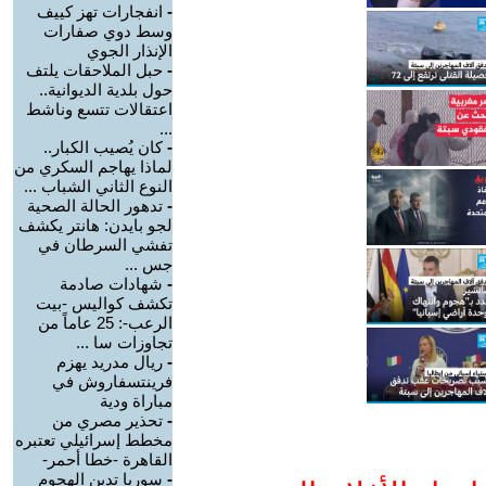
-
انفجارات تهز كييف
وسط دوي صفارات
الإنذار الجوي
-
حبل الملاحقات يلتف
حول بلدية الديوانية..
اعتقالات تتسع وناشط
...
-
كان يُصيب الكبار..
لماذا يهاجم السكري من
النوع الثاني الشباب ...
-
تدهور الحالة الصحية
لجو بايدن: هانتر يكشف
تفشي السرطان في
جس ...
-
شهادات صادمة
تكشف كواليس -بيت
الرعب-: 25 عاماً من
تجاوزات سا ...
-
ريال مدريد يهزم
فرينتسفاروش في
مباراة ودية
-
تحذير مصري من
مخطط إسرائيلي تعتبره
القاهرة -خطا أحمر-
-
سوريا تدين الهجوم