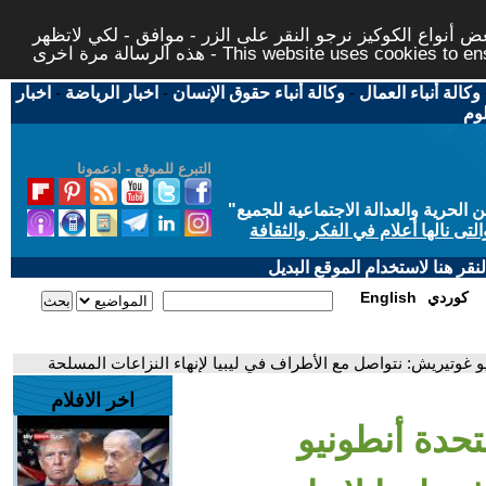
 أنواع الكوكيز نرجو النقر على الزر - موافق - لكي لاتظهر
This website uses cookies to ensure you ge
وكالة أنباء العمال
-
وكالة أنباء حقوق الإنسان
-
اخبار الرياضة
-
اخبار
لوم
التبرع للموقع - ادعمونا
حرية والعدالة الاجتماعية للجميع
"
تى نالها أعلام في الفكر والثقافة
قر هنا لاستخدام الموقع البديل
كوردي
English
نيو غوتيريش: نتواصل مع الأطراف في ليبيا لإنهاء النزاعات المسلحة
اخر الافلام
متحدة أنطونيو