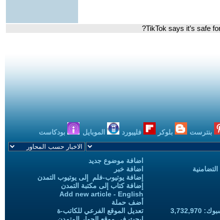
بنترست
بلوكر
فليبورد
الموبايل
بودكاست
اضافة موضوع جديد
التضامنية
اضافة خبر
إضافة يوتيوب-فلم إلى يوتيوب التمدن
إضافة كتاب إلى مكتبة التمدن
Add new article - English
أضف حملة
3,732,97
تعديل الموقع الفرعي للكاتب-ة
ابحث في موقع الحوار المتمدن