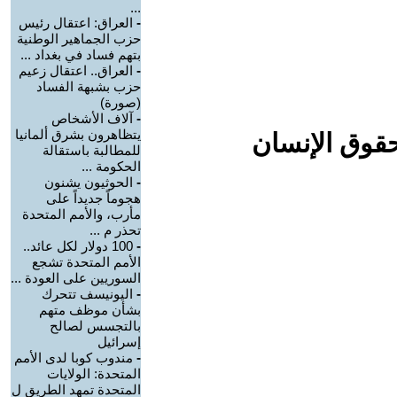
...
-
العراق: اعتقال رئيس
حزب الجماهير الوطنية
بتهم فساد في بغداد ...
-
العراق.. اعتقال زعيم
حزب بشبهة الفساد
(صورة)
-
آلاف الأشخاص
يتظاهرون بشرق ألمانيا
حقوق الإنسان
للمطالبة باستقالة
الحكومة ...
-
الحوثيون يشنون
هجوماً جديداً على
مأرب، والأمم المتحدة
تحذر م ...
-
100 دولار لكل عائد..
الأمم المتحدة تشجع
السوريين على العودة ...
-
اليونيسف تتحرك
بشأن موظف متهم
بالتجسس لصالح
إسرائيل
-
مندوب كوبا لدى الأمم
المتحدة: الولايات
المتحدة تمهد الطريق ل