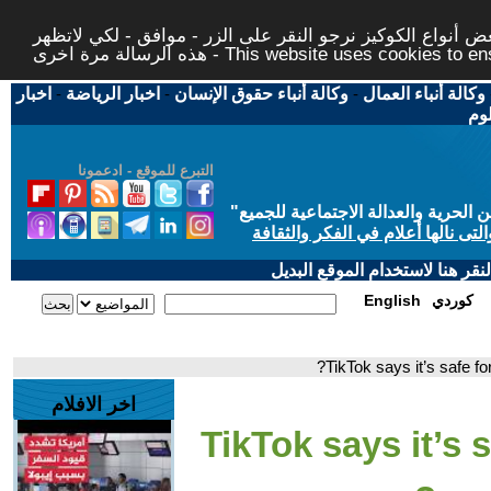
 أنواع الكوكيز نرجو النقر على الزر - موافق - لكي لاتظهر
This website uses cookies to ensure you ge
وكالة أنباء العمال
-
وكالة أنباء حقوق الإنسان
-
اخبار الرياضة
-
اخبار
لوم
التبرع للموقع - ادعمونا
حرية والعدالة الاجتماعية للجميع
"
تى نالها أعلام في الفكر والثقافة
قر هنا لاستخدام الموقع البديل
كوردي
English
اخر الافلام
- TikTok says it’s 