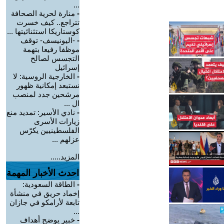
...
-
منارة لحرية الصحافة
تتراجع.. كيف خسرت
كوستاريكا استثنائيتها ...
-
-اليونيسف- توقف
موظفا رفيعا بتهمة
التجسس لصالح
إسرائيل
-
الخارجية الروسية: لا
نستبعد إمكانية ظهور
مرشحين جدد لمنصب
ال ...
-
نادي الأسير: تمديد منع
زيارات الأسرى
الفلسطينيين يكرّس
عزلهم ...
المزيد.....
احدث الأخبار المهمة
-
الطاقة السعودية:
إخماد حريق في منشأة
تابعة لأرامكو في جازان
...
-
خبير يوضح أهداف