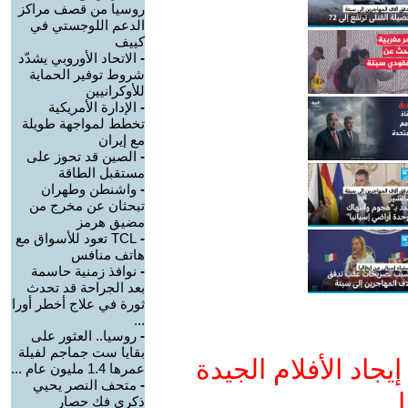
روسيا من قصف مراكز
الدعم اللوجستي في
كييف
-
الاتحاد الأوروبي يشدّد
شروط توفير الحماية
للأوكرانيين
-
الإدارة الأمريكية
تخطط لمواجهة طويلة
مع إيران
-
الصين قد تحوز على
مستقبل الطاقة
-
واشنطن وطهران
تبحثان عن مخرج من
مضيق هرمز
-
TCL تعود للأسواق مع
هاتف منافس
-
نوافذ زمنية حاسمة
بعد الجراحة قد تحدث
ثورة في علاج أخطر أورا
...
-
روسيا.. العثور على
بقايا ست جماجم لفيلة
جاد الأفلام الجيدة
عمرها 1.4 مليون عام ...
-
متحف النصر يحيي
ا
ذكرى فك حصار