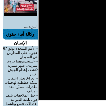
المزيد.....
وكالة أنباء حقوق
الإنسان
-
الأمم المتحدة توثق 67
هجوما على المدارس
في السودان
-
-استخدموهما دروعا
بشرية-.. صور مسربة
تكشف إعدام الجيش
الإسرا ...
-
العراق يعلن اعتقال
شبكة خططت لهجمات
بطائرات مسيّرة ضد
-أهداف ...
-
حبل الملاحقات يلتف
حول بلدية الديوانية..
اعتقالات تتسع وناشط