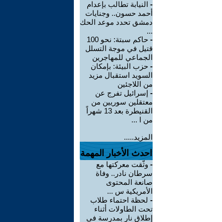
-
النيابة تطالب بإعدام
أحمد حسون.. وجنايات
دمشق تحدد موعد الحك
...
-
حاكم سبتة: نحو 100
قتيل في موجة التسلل
الجماعي للمهاجرين
-
حزب البيئة: بإمكان
السويد استقبال مزيد
من اللاجئين
-
إسرائيل تفرج عن
معتقلين سوريين من
القنيطرة بعد 13 شهراً
من ا ...
المزيد.....
احدث الأخبار المهمة
-
وثّقت معركتها مع
سرطان نادر.. وفاة
صانعة المحتوى
الأمريكية س ...
-
لحظة احتماء طلاب
تحت الطاولات أثناء
إطلاق نار بمدرسة في