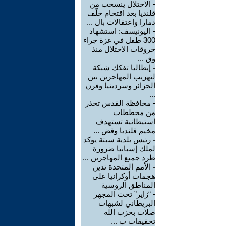
-
الاحتلال ينسحب من
قلنديا بعد اقتحام خلّف
دمارا واعتقالات بال ...
-
اليونيسف: استشهاد
300 طفل في غزة جراء
خروقات الاحتلال منذ
وق ...
-
إيطاليا تفكك شبكة
لتهريب المهاجرين بين
الجزائر وسردينيا وفرن
...
-
محافظة القدس تحذر
من مخططات
استيطانية تستهدف
مخيم قلنديا وقض ...
-
رئيس بلدية سبتة يؤكد
لملك إسبانيا ضرورة
طرد جميع المهاجرين ...
-
الأمم المتحدة تدين
هجمات أوكرانيا على
المناطق الروسية
-
“زاير” تحت المجهر
البريطاني لشبهات
صلات بحزب الله
تحقيقات ب ...