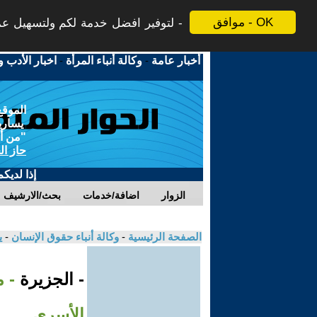
موافق - OK
لتوفير افضل خدمة لكم ولتسهيل عملي
أخبار عامة
-
وكالة أنباء المرأة
-
اخبار الأدب و
الموقع
يسارية
"من أج
حاز ال
إذا لديك
الزوار
اضافة/خدمات
بحث/الارشيف
الصفحة الرئيسية
-
وكالة أنباء حقوق الإنسان
-
ي
- الجزيرة
- 
الأسرى