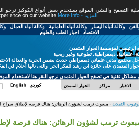
ة التصفح والنشر، الموقع يستخدم بعض أنواع الكوكيز نرجو النق
More info - المزيد
experience on our website
الفن
-
وكالة أنباء اليسار
-
وكالة أنباء العلمانية
-
وكالة أنباء العمال
-
وكا
الاقتصاد
-
اخبار الطب والعلوم
 الرئيسي لمؤسسة الحوار المتمدن
، علمانية، ديمقراطية، تطوعية وغير ربحية
ل مجتمع مدني علماني ديمقراطي حديث يضمن الحرية والعدالة الاجتم
حوار المتمدن على جائزة ابن رشد للفكر الحر والتى نالها أعلام في الفك
م مشاكل تقنية في تصفح الحوار المتمدن نرجو النقر هنا لاستخدام الموقع
كوردي
English
الاخبار
مراكز
الحوار المتمدن
وتيوب التمدن
- مبعوث ترمب لشؤون الرهائن: هناك فرصة لإطلاق سراح ا
مبعوث ترمب لشؤون الرهائن: هناك فرصة لإط