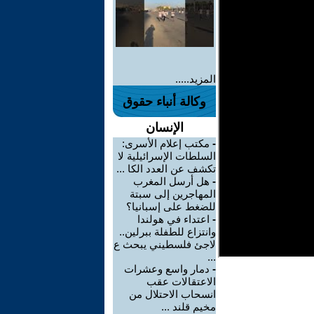
المزيد.....
وكالة أنباء حقوق
الإنسان
-
مكتب إعلام الأسرى:
السلطات الإسرائيلية لا
تكشف عن العدد الكا ...
-
هل أرسل المغرب
المهاجرين إلى سبتة
للضغط على إسبانيا؟
-
اعتداء في هولندا
وانتزاع للطفلة ببرلين..
لاجئ فلسطيني يبحث ع
...
-
دمار واسع وعشرات
الاعتقالات عقب
انسحاب الاحتلال من
مخيم قلند ...