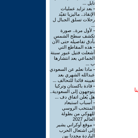
تايل ...
-
بعد تزايد عمليات
الإنقاذ.. ماليزيا تقيّد
رحلات تسلق الجبال ل
...
-
لأول مرة.. صورة
تكشف سطح الشمس
بأدق تفاصيله حتى الآن
-
هذه المقاطع التي
أشعلت فتيل عبور سبتة
الجماعي بعد انتشارها
ب ...
-
ماذا نعلم عن السعودي
عبدالله الشهري بعد
تعيينه قائدا للتحالف ...
-
قادة باكستان وتركيا
ا
يتوجهون إلى السعودية..
هل يُعلن اتفاق دف ...
-
أسباب استبعاد
المنتخب الروسي
للهوكي من بطولة
العالم 2027
-
موقع أوكراني يشير
إلى اشتعال الحرب
الباردة مجددا بين