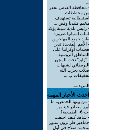
...
-
محافظة القدس تحذر
من مخططات
استيطانية تستهدف
مخيم قلنديا وقض ...
-
رئيس بلدية سبتة يؤكد
لملك إسبانيا ضرورة
طرد جميع المهاجرين ...
-
الأمم المتحدة تدين
هجمات أوكرانيا على
المناطق الروسية
-
“زاير” تحت المجهر
البريطاني لشبهات
صلات بحزب الله
تحقيقات ب ...
المزيد.....
احدث الأخبار المهمة
-
من بينها الحمص.. ما
أبرز مصادر فيتامين
-ب-6- الطبيعية؟
-
شاهد كيف احتفت
جماهير طرابزون سبور
بمحمد صلاح في أول