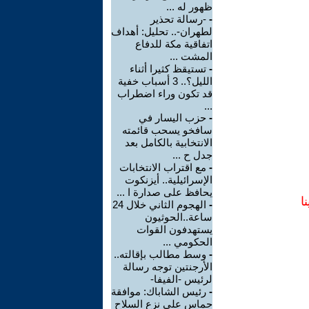
ظهور له ...
-
-رسالة تحذير
لطهران-.. تحليل: أهداف
اتفاقية مكة للدفاع
المشت ...
-
تستيقظ كثيرا أثناء
الليل؟.. 3 أسباب خفية
قد تكون وراء اضطراب
...
-
حزب اليسار في
سافخو يسحب قائمته
الانتخابية بالكامل بعد
جدل ح ...
-
مع اقتراب الانتخابات
الإسرائيلية.. أيزنكوت
يحافظ على صدارة ا ...
ا
-
الهجوم الثاني خلال 24
ساعة..الحوثيون
يستهدفون القوات
الحكومي ...
-
وسط مطالب بإقالته..
الأرجنتين توجه رسالة
لرئيس -الفيفا-
-
رئيس الشاباك: موافقة
حماس على نزع السلاح