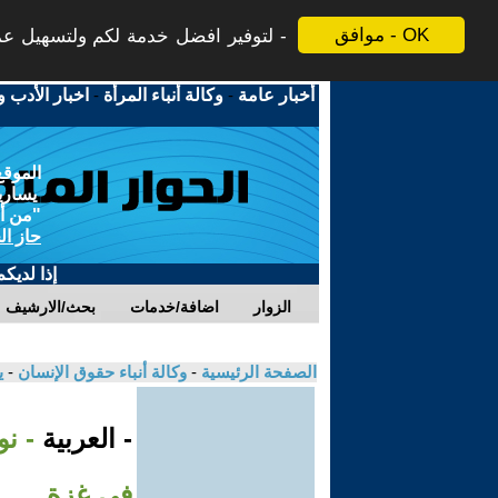
موافق - OK
لتوفير افضل خدمة لكم ولتسهيل عملي
أخبار عامة
-
وكالة أنباء المرأة
-
اخبار الأدب و
الموقع
يسارية
"من أج
حاز ال
إذا لديك
الزوار
اضافة/خدمات
بحث/الارشيف
الصفحة الرئيسية
-
وكالة أنباء حقوق الإنسان
-
ي
- العربية
- ن
في غزة