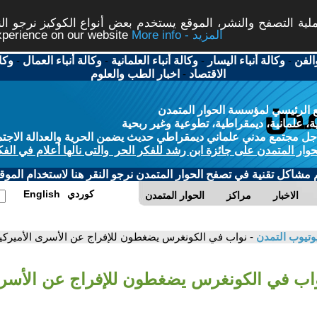
ة التصفح والنشر، الموقع يستخدم بعض أنواع الكوكيز نرجو النق
More info - المزيد
experience on our website
الفن
-
وكالة أنباء اليسار
-
وكالة أنباء العلمانية
-
وكالة أنباء العمال
-
وكا
الاقتصاد
-
اخبار الطب والعلوم
 الرئيسي لمؤسسة الحوار المتمدن
، علمانية، ديمقراطية، تطوعية وغير ربحية
ل مجتمع مدني علماني ديمقراطي حديث يضمن الحرية والعدالة الاجتم
حوار المتمدن على جائزة ابن رشد للفكر الحر والتى نالها أعلام في الفك
م مشاكل تقنية في تصفح الحوار المتمدن نرجو النقر هنا لاستخدام الموقع
كوردي
English
الاخبار
مراكز
الحوار المتمدن
وتيوب التمدن
- نواب في الكونغرس يضغطون للإفراج عن الأسرى الأميركي
واب في الكونغرس يضغطون للإفراج عن الأسرى