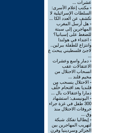
عشرات ...
-
مكتب إعلام الأسرى:
السلطات الإسرائيلية لا
تكشف عن العدد الكا ...
-
هل أرسل المغرب
المهاجرين إلى سبتة
للضغط على إسبانيا؟
-
اعتداء في هولندا
وانتزاع للطفلة ببرلين..
لاجئ فلسطيني يبحث ع
...
-
دمار واسع وعشرات
الاعتقالات عقب
انسحاب الاحتلال من
مخيم قلند ...
-
الاحتلال ينسحب من
قلنديا بعد اقتحام خلّف
دمارا واعتقالات بال ...
-
اليونيسف: استشهاد
300 طفل في غزة جراء
خروقات الاحتلال منذ
وق ...
-
إيطاليا تفكك شبكة
لتهريب المهاجرين بين
الجزائر وسردينيا وفرن