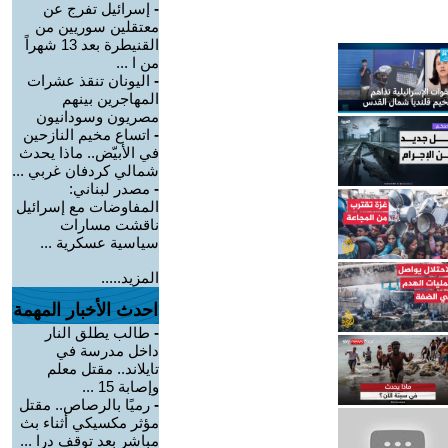
-
إسرائيل تفرج عن
معتقلين سوريين من
القنيطرة بعد 13 شهراً
من ا ...
-
اليونان تنقذ عشرات
المهاجرين بينهم
مصريون وسودانيون
-
اتساع مخيم النازحين
في الأبيّض.. ماذا يحدث
شمالي كردفان غربي ...
-
مصدر لبناني:
المفاوضات مع إسرائيل
ناقشت مسارات
سياسية عسكرية ...
المزيد.....
احدث الأخبار المهمة
-
طالب يطلق النار
داخل مدرسة في
تايلاند.. مقتل معلم
وإصابة 15 ...
-
رميًا بالرصاص.. مقتل
مؤثر مكسيكي أثناء بث
مباشر بعد توقف درا ...