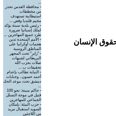
...
-
محافظة القدس تحذر
من مخططات
استيطانية تستهدف
مخيم قلنديا وقض ...
-
رئيس بلدية سبتة يؤكد
لملك إسبانيا ضرورة
طرد جميع المهاجرين ...
-
الأمم المتحدة تدين
حقوق الإنسان
هجمات أوكرانيا على
المناطق الروسية
-
“زاير” تحت المجهر
البريطاني لشبهات
صلات بحزب الله
تحقيقات ب ...
-
النيابة تطالب بإعدام
أحمد حسون.. وجنايات
دمشق تحدد موعد الحك
...
-
حاكم سبتة: نحو 100
قتيل في موجة التسلل
الجماعي للمهاجرين
-
حزب البيئة: بإمكان
السويد استقبال مزيد
من اللاجئين