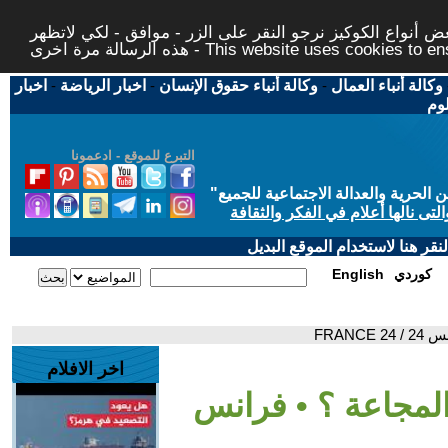
 أنواع الكوكيز نرجو النقر على الزر - موافق - لكي لاتظهر
This website uses cookies to ensure you ge
وكالة أنباء العمال
-
وكالة أنباء حقوق الإنسان
-
اخبار الرياضة
-
اخبار
لوم
التبرع للموقع - ادعمونا
حرية والعدالة الاجتماعية للجميع
"
تى نالها أعلام في الفكر والثقافة
قر هنا لاستخدام الموقع البديل
كوردي
English
FRANC
اخر الافلام
المجاعة ؟ • فرانس