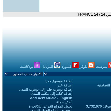
FRANC
بنترست
بلوكر
فليبورد
الموبايل
بودكاست
اضافة موضوع جديد
التضامنية
اضافة خبر
إضافة يوتيوب-فلم إلى يوتيوب التمدن
إضافة كتاب إلى مكتبة التمدن
Add new article - English
أضف حملة
3,732,97
تعديل الموقع الفرعي للكاتب-ة
ابحث في موقع الحوار المتمدن