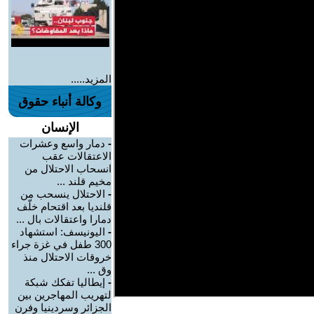
المزيد.....
وكالة أنباء حقوق
الإنسان
-
دمار واسع وعشرات
الاعتقالات عقب
انسحاب الاحتلال من
مخيم قلند ...
-
الاحتلال ينسحب من
قلنديا بعد اقتحام خلّف
دمارا واعتقالات بال ...
-
اليونيسف: استشهاد
300 طفل في غزة جراء
خروقات الاحتلال منذ
وق ...
-
إيطاليا تفكك شبكة
لتهريب المهاجرين بين
الجزائر وسردينيا وفرن