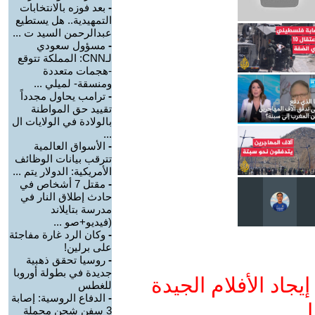
-
بعد فوزه بالانتخابات
التمهيدية.. هل يستطيع
عبدالرحمن السيد ت ...
-
مسؤول سعودي
لـCNN: المملكة تتوقع
-هجمات متعددة
ومنسقة- لميلي ...
-
ترامب يحاول مجدداً
تقييد حق المواطنة
بالولادة في الولايات ال
...
-
الأسواق العالمية
تترقب بيانات الوظائف
الأمريكية: الدولار يتم ...
-
مقتل 7 أشخاص في
حادث إطلاق النار في
مدرسة بتايلاند
(فيديو+صو ...
-
وكان الرد غارة مفاجئة
على برلين!
-
روسيا تحقق ذهبية
جديدة في بطولة أوروبا
جاد الأفلام الجيدة
للغطس
-
الدفاع الروسية: إصابة
ا
3 سفن شحن محملة