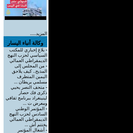
المزيد.....
وكالة أنباء اليسار
-
بلاغ إخباري للمكتب
السياسي لحزب النهج
الديمقراطي العمالي
-
من المجلس إلى
المذبح.. كيف يلاحق
اليمين المتطرف
مسلمي بريطان ...
-
متحف النصر يحيي
ذكرى فك حصار
لينينغراد ببرنامج ثقافي
ومعرض ت ...
-
المؤتمر الوطني
السادس لحزب النهج
الديمقراطي العمالي
يختتم أش ...
-
أشغال المؤتمر