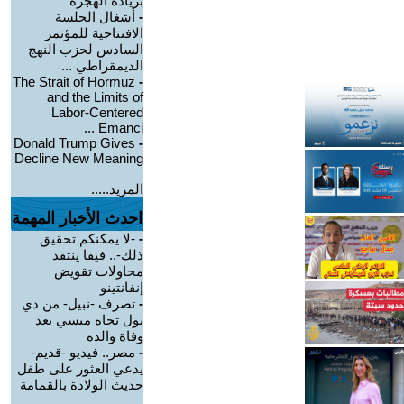
بزيادة الهجرة
-
أشغال الجلسة
الافتتاحية للمؤتمر
السادس لحزب النهج
الديمقراطي ...
The Strait of Hormuz
-
and the Limits of
Labor-Centered
Emanci ...
Donald Trump Gives
-
Decline New Meaning
المزيد.....
احدث الأخبار المهمة
-
-لا يمكنكم تحقيق
ذلك-.. فيفا ينتقد
محاولات تقويض
إنفانتينو
-
تصرف -نبيل- من دي
بول تجاه ميسي بعد
وفاة والده
-
مصر.. فيديو -قديم-
يدعي العثور على طفل
حديث الولادة بالقمامة
...