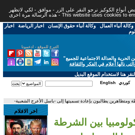
 أنواع الكوكيز نرجو النقر على الزر - موافق - لكي لاتظهر
This website uses cookies to ensure you ge
وكالة أنباء العمال
-
وكالة أنباء حقوق الإنسان
-
اخبار الرياضة
-
اخبار
لوم
التبرع للموقع - ادعمونا
حرية والعدالة الاجتماعية للجميع
"
تى نالها أعلام في الفكر والثقافة
قر هنا لاستخدام الموقع البديل
كوردي
English
ة ومتظاهرين يطالبون بإعادة تسميتها إلى -باسل الأعرج الشعبية-
اخر الافلام
ولومبيا بين الشرطة