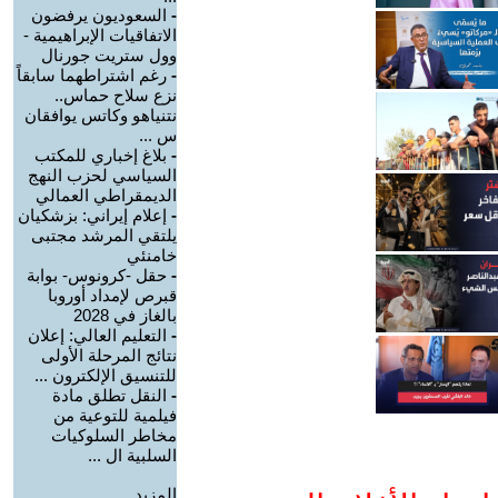
-
السعوديون يرفضون
الاتفاقيات الإبراهيمية -
وول ستريت جورنال
-
رغم اشتراطهما سابقاً
نزع سلاح حماس..
نتنياهو وكاتس يوافقان
س ...
-
بلاغ إخباري للمكتب
السياسي لحزب النهج
الديمقراطي العمالي
-
إعلام إيراني: بزشكيان
يلتقي المرشد مجتبى
خامنئي
-
حقل -كرونوس- بوابة
قبرص لإمداد أوروبا
بالغاز في 2028
-
التعليم العالي: إعلان
نتائج المرحلة الأولى
للتنسيق الإلكترون ...
-
النقل تطلق مادة
فيلمية للتوعية من
مخاطر السلوكيات
السلبية ال ...
المزيد.....