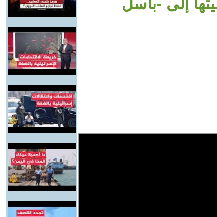
تها إلى -باسل