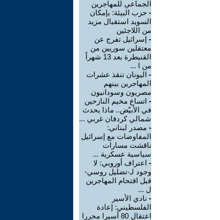
الجماعي للمهاجرين
-
حزب البيئة: بإمكان
السويد استقبال مزيد
من اللاجئين
-
إسرائيل تفرج عن
معتقلين سوريين من
القنيطرة بعد 13 شهراً
من ا ...
-
اليونان تنقذ عشرات
المهاجرين بينهم
مصريون وسودانيون
-
اتساع مخيم النازحين
في الأبيّض.. ماذا يحدث
شمالي كردفان غربي ...
-
مصدر لبناني:
المفاوضات مع إسرائيل
ناقشت مسارات
سياسية عسكرية ...
-
اعتراف أوروبي: لا
وجود لـ-تضليل روسي-
قبل اقتحام المهاجرين
ل ...
-
نادي الأسير
الفلسطيني: إعادة
اعتقال 80 أسيرا محررا