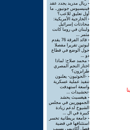
-
ريال مدريد يجدد عقد
فينيسيوس جونيور.. ما
أول تعليق للاعب؟
-
الخارجية الأمريكية:
محادثات إسرائيل
ولبنان في روما كانت
مثمر ...
-
قائد الفرقة 76 يقدم
لبوتين تقريرا مفصلا
حول الوضع في قطاع
دو ...
-
محمد صلاح: لماذا
اختار النجم المصري
طرابزون؟
-
-الحوثيون- يعلنون
تنفيذ عملية عسكرية
واسعة استهدفت
ا
-تحشيدات ...
-
هيغسيث يحشد
الجمهوريين في مجلس
الشيوخ لدعم زيادة
كبيرة في ال ...
-
جامعة بريطانية تخسر
استئنافها في قضية
فصل أكاديمي بسبب