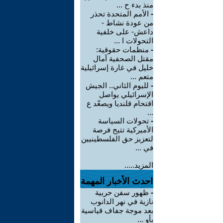
منذ بدء ح ...
-
الأمم المتحدة تحذر
من عودة نشاط -
داعش- على خلفية
التحولات ا ...
-
منظمات حقوقية:
مقتل الصحفية آمال
خليل في غارة إسرائيلية
متعم ...
-
لليوم الثاني.. الجيش
الإسرائيلي يواصل
اقتحام قلنديا ويصعّد ع
...
-
تحولات السياسة
الأميركية تتيح فرصة
لتعزيز حق الفلسطينيين
في ...
المزيد.....
احدث الأخبار المهمة
-
ظهور سفن حربية
نازية في نهر الدانوب
بعد موجة جفاف قياسية
بأو ...