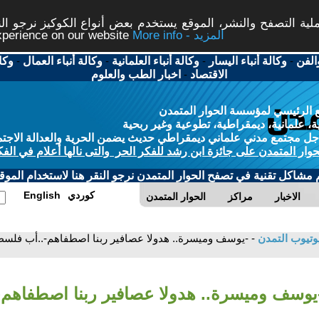
ة التصفح والنشر، الموقع يستخدم بعض أنواع الكوكيز نرجو النق
More info - المزيد
experience on our website
الفن
-
وكالة أنباء اليسار
-
وكالة أنباء العلمانية
-
وكالة أنباء العمال
-
وكا
الاقتصاد
-
اخبار الطب والعلوم
 الرئيسي لمؤسسة الحوار المتمدن
، علمانية، ديمقراطية، تطوعية وغير ربحية
ل مجتمع مدني علماني ديمقراطي حديث يضمن الحرية والعدالة الاجتم
حوار المتمدن على جائزة ابن رشد للفكر الحر والتى نالها أعلام في الفك
م مشاكل تقنية في تصفح الحوار المتمدن نرجو النقر هنا لاستخدام الموقع
كوردي
English
الاخبار
مراكز
الحوار المتمدن
وتيوب التمدن
- -يوسف وميسرة.. هدولا عصافير ربنا اصطفاهم-..أب فلسط
-يوسف وميسرة.. هدولا عصافير ربنا اصطفاهم-