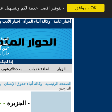
موافق - OK
لتوفير افضل خدمة لكم ولتسهيل عملي
أخبار عامة
-
وكالة أنباء المرأة
-
اخبار الأدب و
الموقع
يسارية
"من أج
حاز ال
إذا لديك
الزوار
اضافة/خدمات
بحث/الارشيف
الصفحة الرئيسية
-
وكالة أنباء حقوق الإنسان
-
ي
النازحين
- الجزيرة
- 