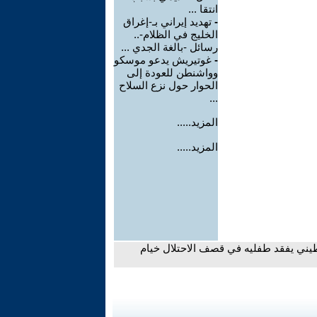
انتقا ...
-
تهديد إيراني بـ-إغراق
الخليج في الظلام-..
رسائل -بالغة الجدي ...
-
غوتيريش يدعو موسكو
وواشنطن للعودة إلى
الحوار حول نزع السلاح
...
المزيد.....
المزيد.....
يني يفقد طفليه في قصف الاحتلال خيام