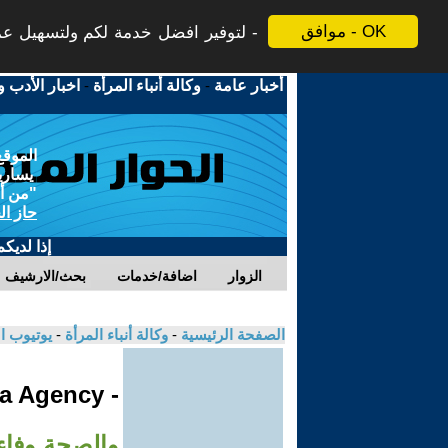
موافق - OK
لتوفير افضل خدمة لكم ولتسهيل عملي
أخبار عامة
-
وكالة أنباء المرأة
-
اخبار الأدب و
الموقع
يسارية
"من أج
حاز ال
إذا لديك
الزوار
اضافة/خدمات
بحث/الارشيف
الصفحة الرئيسية
-
وكالة أنباء المرأة
-
يوتيوب ا
- Jinha Agency
والصحة وفاء