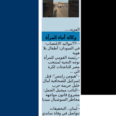
المزيد.....
وكالة أنباء المرأة
-
-??مواليد الاغتصاب-
في السودان: أطفال بلا
هوية
-
رئيسة القومي للمرأة
توجه التحية لمنتخب
مصر للناشئات لكرة
الي ...
-
“هيومن رايتس”: قتل
إسرائيل للصحافية آمال
خليل جريمة حرب
-
النائب ميشيل الجمل:
مشروع قانون مواجهة
مخاطر السوشيال ميديا
...
-
لبنان.. التحقيقات
تتواصل في وفاة ساندي