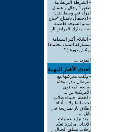
-
الشرطة البريطانية:
طعن 4 رجال واعتقال
امرأة في وسط لندن
-
الاحتفال بافتتاح “جناح
سمو الشيخة فاطمة
بنت مبارك لأمراض الن
...
-
السّلام أكثر استدامة
بمشاركة النساء...فلماذا
يهمّش دورهنّ؟
المزيد.....
احدث الأخبار المهمة
-
وثّقت معركتها مع
سرطان نادر.. وفاة
صانعة المحتوى
الأمريكية س ...
-
لحظة احتماء طلاب
تحت الطاولات أثناء
إطلاق نار بمدرسة في
تايل ...
-
بعد تزايد عمليات
الإنقاذ.. ماليزيا تقيّد
رحلات تسلق الجبال ل