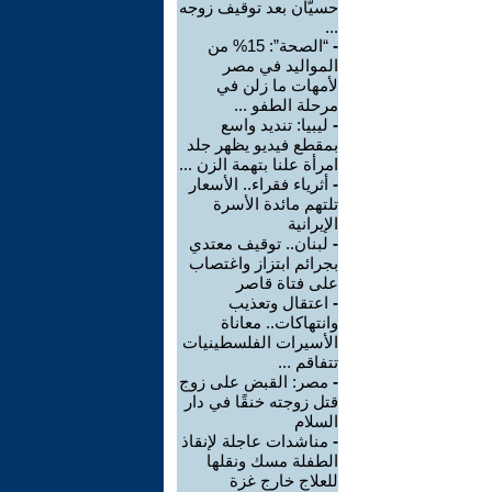
حسيّان بعد توقيف زوجه
...
-
“الصحة”: 15% من
المواليد في مصر
لأمهات ما زلن في
مرحلة الطفو ...
-
ليبيا: تنديد واسع
بمقطع فيديو يظهر جلد
امرأة علنا بتهمة الزن ...
-
أثرياء فقراء.. الأسعار
تلتهم مائدة الأسرة
الإيرانية
-
لبنان.. توقيف معتدي
بجرائم ابتزاز واغتصاب
على فتاة قاصر
-
اعتقال وتعذيب
وانتهاكات.. معاناة
الأسيرات الفلسطينيات
تتفاقم ...
-
مصر: القبض على زوج
قتل زوجته خنقًا في دار
السلام
-
مناشدات عاجلة لإنقاذ
الطفلة مسك ونقلها
للعلاج خارج غزة