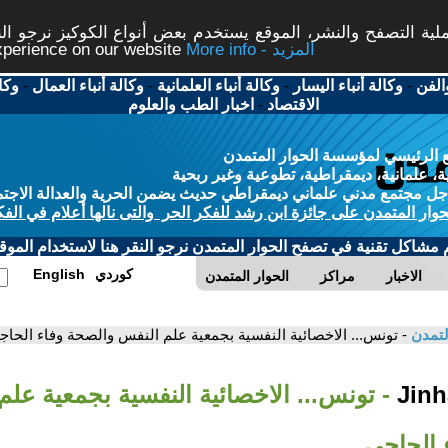
ة التصفح والنشر، الموقع يستخدم بعض أنواع الكوكيز نرجو النق
More info - المزيد
experience on our website
الفن
-
وكالة أنباء اليسار
-
وكالة أنباء العلمانية
-
وكالة أنباء العمال
-
وكا
الاقتصاد
-
اخبار الطب والعلوم
 الرئيسي لمؤسسة الحوار المتمدن
، علمانية، ديمقراطية، تطوعية وغير ربحية
ل مجتمع مدني علماني ديمقراطي حديث يضمن الحرية والعدالة الاجتم
حوار المتمدن على جائزة ابن رشد للفكر الحر والتى نالها أعلام في الفك
م مشاكل تقنية في تصفح الحوار المتمدن نرجو النقر هنا لاستخدام الموقع
كوردي
English
الاخبار
مراكز
الحوار المتمدن
لتمدن
- تونس... الاخصائية النفسية بجمعية علم النفس والصحة وفاء الحاج
- تونس... الاخصائية النفسية بجمعية عل
 الحاجي