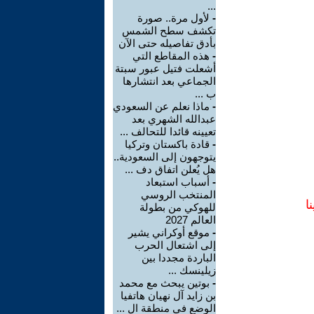
...
-
لأول مرة.. صورة
تكشف سطح الشمس
بأدق تفاصيله حتى الآن
-
هذه المقاطع التي
أشعلت فتيل عبور سبتة
الجماعي بعد انتشارها
ب ...
-
ماذا نعلم عن السعودي
عبدالله الشهري بعد
تعيينه قائدا للتحالف ...
-
قادة باكستان وتركيا
يتوجهون إلى السعودية..
هل يُعلن اتفاق دف ...
-
أسباب استبعاد
المنتخب الروسي
ا
للهوكي من بطولة
العالم 2027
-
موقع أوكراني يشير
إلى اشتعال الحرب
الباردة مجددا بين
زيلينسك ...
-
بوتين يبحث مع محمد
بن زايد آل نهيان هاتفيا
الوضع في منطقة ال ...