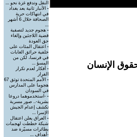
النقل وتدفع غزة نحو ...
-
الأنبار ثانية بعد بغداد
في انتهاكات حرية
الصحافة خلال 6 أشهر
...
-
هجوم جديد لتصفية
قضية اللاجئين وإلغاء
حق العودة
-
اعتقال المئات على
خلفية حرائق الغابات
في فرنسا، لكن من
حقوق الإنسان
المسؤ ...
-
أفكار لعدم تكرار
الفرار
-
الأمم المتحدة توثق 67
هجوما على المدارس
في السودان
-
-استخدموهما دروعا
بشرية-.. صور مسربة
تكشف إعدام الجيش
الإسرا ...
-
العراق يعلن اعتقال
شبكة خططت لهجمات
بطائرات مسيّرة ضد
-أهداف ...