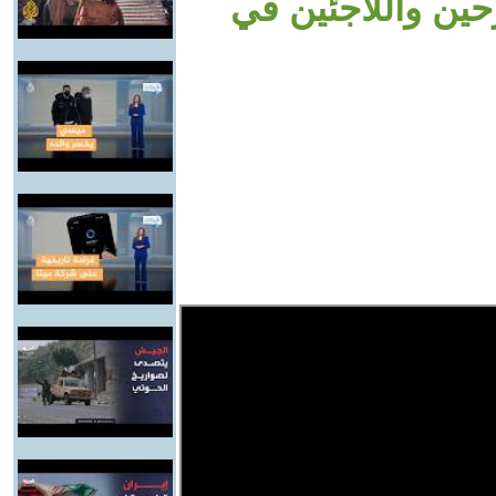
زحين واللاجئين في