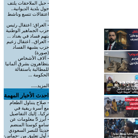
-
حبل الملاحقات يلتف
حول بلدية الديوانية..
اعتقالات تتسع وناشط
...
-
العراق: اعتقال رئيس
حزب الجماهير الوطنية
بتهم فساد في بغداد ...
-
العراق.. اعتقال زعيم
حزب بشبهة الفساد
(صورة)
-
آلاف الأشخاص
يتظاهرون بشرق ألمانيا
للمطالبة باستقالة
الحكومة ...
المزيد.....
احدث الأخبار المهمة
-
صلاح يتناول الطعام
مع أسرة ريفية في
تركيا.. إليك التفاصيل
-
أبرز 5 معلومات عن
سامو كوستا المنضم
حديثاً للنصر السعودي
-
أول تعليق من -حماس-