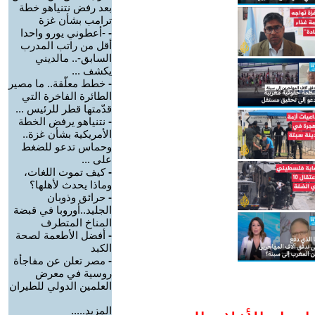
بعد رفض نتنياهو خطة
ترامب بشأن غزة
-
-أعطوني يورو واحدا
أقل من راتب المدرب
السابق-.. مالديني
يكشف ...
-
خطط معلّقة.. ما مصير
الطائرة الفاخرة التي
قدّمتها قطر للرئيس ...
-
نتنياهو يرفض الخطة
الأمريكية بشأن غزة..
وحماس تدعو للضغط
على ...
-
كيف تموت اللغات،
وماذا يحدث لأهلها؟
-
حرائق وذوبان
الجليد..أوروبا في قبضة
المناخ المتطرف
-
أفضل الأطعمة لصحة
الكبد
-
مصر تعلن عن مفاجأة
روسية في معرض
العلمين الدولي للطيران
المزيد.....