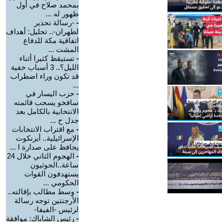
بمحمد صلاح في أول
ظهور له ...
-
-رسالة تحذير
لطهران-.. تحليل: أهداف
اتفاقية مكة للدفاع
المشت ...
-
تستيقظ كثيرا أثناء
الليل؟.. 3 أسباب خفية
قد تكون وراء اضطراب
...
-
حزب اليسار في
سافخو يسحب قائمته
الانتخابية بالكامل بعد
جدل ح ...
-
مع اقتراب الانتخابات
الإسرائيلية.. أيزنكوت
يحافظ على صدارة ا ...
-
الهجوم الثاني خلال 24
ساعة..الحوثيون
يستهدفون القوات
الحكومي ...
-
وسط مطالب بإقالته..
الأرجنتين توجه رسالة
لرئيس -الفيفا-
-
رئيس الشاباك: موافقة