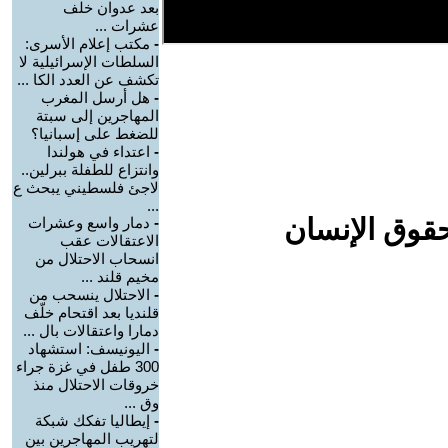
بعد عدوان خلف
عشرات ...
-
مكتب إعلام الأسرى:
السلطات الإسرائيلية لا
تكشف عن العدد الكا ...
-
هل أرسل المغرب
المهاجرين إلى سبتة
للضغط على إسبانيا؟
-
اعتداء في هولندا
وانتزاع للطفلة ببرلين..
لاجئ فلسطيني يبحث ع
...
حقوق الإنسان
-
دمار واسع وعشرات
الاعتقالات عقب
انسحاب الاحتلال من
مخيم قلند ...
-
الاحتلال ينسحب من
قلنديا بعد اقتحام خلّف
دمارا واعتقالات بال ...
-
اليونيسف: استشهاد
300 طفل في غزة جراء
خروقات الاحتلال منذ
وق ...
-
إيطاليا تفكك شبكة
لتهريب المهاجرين بين