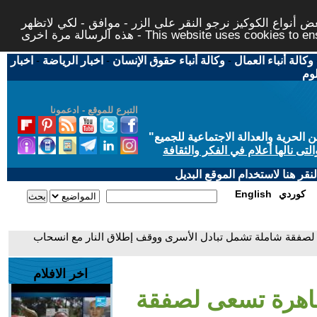
 أنواع الكوكيز نرجو النقر على الزر - موافق - لكي لاتظهر
This website uses cookies to ensure you ge
وكالة أنباء العمال
-
وكالة أنباء حقوق الإنسان
-
اخبار الرياضة
-
اخبار
لوم
التبرع للموقع - ادعمونا
حرية والعدالة الاجتماعية للجميع
"
تى نالها أعلام في الفكر والثقافة
قر هنا لاستخدام الموقع البديل
كوردي
English
صفقة شاملة تشمل تبادل الأسرى ووقف إطلاق النار مع انسحاب
اخر الافلام
اهرة تسعى لصفقة