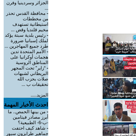
الجزائر وسردينيا وفرن
...
-
محافظة القدس تحذر
من مخططات
استيطانية تستهدف
مخيم قلنديا وقض ...
-
رئيس بلدية سبتة يؤكد
لملك إسبانيا ضرورة
طرد جميع المهاجرين ...
-
الأمم المتحدة تدين
هجمات أوكرانيا على
المناطق الروسية
-
“زاير” تحت المجهر
البريطاني لشبهات
صلات بحزب الله
تحقيقات ب ...
المزيد.....
احدث الأخبار المهمة
-
من بينها الحمص.. ما
أبرز مصادر فيتامين
-ب-6- الطبيعية؟
-
شاهد كيف احتفت
جماهير طرابزون سبور