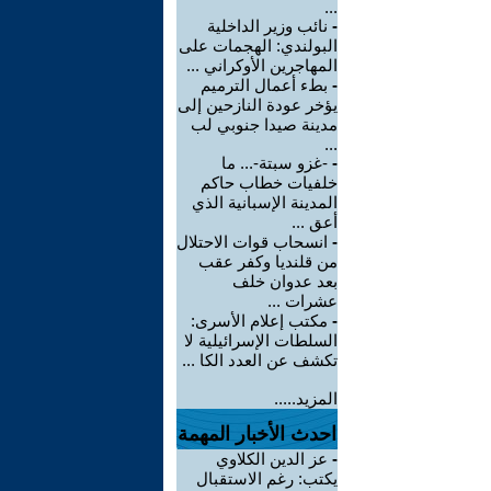
...
-
نائب وزير الداخلية
البولندي: الهجمات على
المهاجرين الأوكراني ...
-
بطء أعمال الترميم
يؤخر عودة النازحين إلى
مدينة صيدا جنوبي لب
...
-
-غزو سبتة-... ما
خلفيات خطاب حاكم
المدينة الإسبانية الذي
أعق ...
-
انسحاب قوات الاحتلال
من قلنديا وكفر عقب
بعد عدوان خلف
عشرات ...
-
مكتب إعلام الأسرى:
السلطات الإسرائيلية لا
تكشف عن العدد الكا ...
المزيد.....
احدث الأخبار المهمة
-
عز الدين الكلاوي
يكتب: رغم الاستقبال