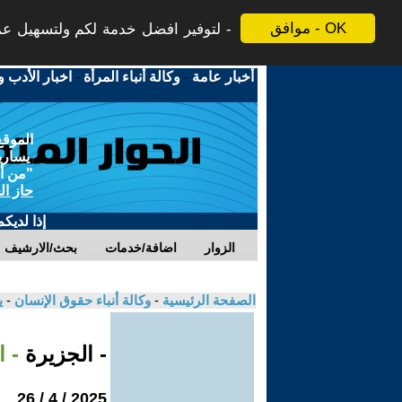
موافق - OK
لتوفير افضل خدمة لكم ولتسهيل عملي
أخبار عامة
-
وكالة أنباء المرأة
-
اخبار الأدب و
الموقع
يسارية
"من أج
حاز ال
إذا لديك
الزوار
اضافة/خدمات
بحث/الارشيف
الصفحة الرئيسية
-
وكالة أنباء حقوق الإنسان
-
ي
- الجزيرة
- ا
2025 / 4 / 26