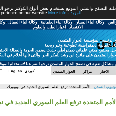
ة التصفح والنشر، الموقع يستخدم بعض أنواع الكوكيز نرجو النق
More info - المزيد
experience on our website
الفن
-
وكالة أنباء اليسار
-
وكالة أنباء العلمانية
-
وكالة أنباء العمال
-
وكا
الاقتصاد
-
اخبار الطب والعلوم
 الرئيسي لمؤسسة الحوار المتمدن
، علمانية، ديمقراطية، تطوعية وغير ربحية
ل مجتمع مدني علماني ديمقراطي حديث يضمن الحرية والعدالة الاجتم
حوار المتمدن على جائزة ابن رشد للفكر الحر والتى نالها أعلام في الفك
م مشاكل تقنية في تصفح الحوار المتمدن نرجو النقر هنا لاستخدام الموقع
كوردي
English
الاخبار
مراكز
الحوار المتمدن
وتيوب التمدن
- الأمم المتحدة ترفع العلم السوري الجديد في نيويورك
لأمم المتحدة ترفع العلم السوري الجديد في ن