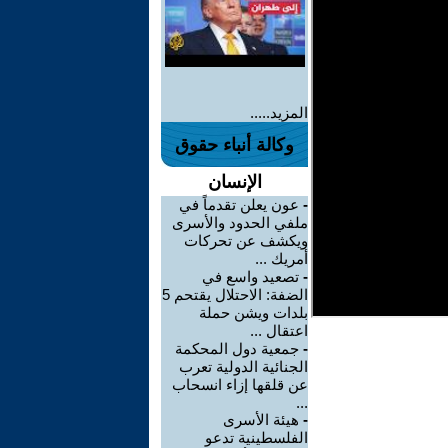
المزيد.....
وكالة أنباء حقوق
الإنسان
-
عون يعلن تقدماً في
ملفي الحدود والأسرى
ويكشف عن تحركات
أمريك ...
-
تصعيد واسع في
الضفة: الاحتلال يقتحم 5
بلدات ويشن حملة
اعتقال ...
-
جمعية دول المحكمة
الجنائية الدولية تعرب
عن قلقها إزاء انسحاب
...
-
هيئة الأسرى
الفلسطينية تدعو