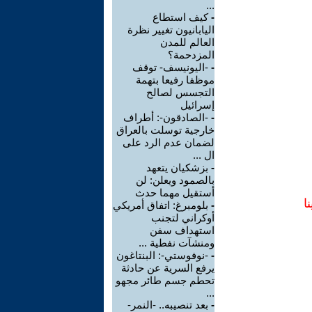
...
-
كيف استطاع
اليابانيون تغيير نظرة
العالم للمدن
المزدحمة؟
-
-اليونيسف- توقف
موظفا رفيعا بتهمة
التجسس لصالح
إسرائيل
-
-الصادقون-: أطراف
خارجية توسلت بالعراق
لضمان عدم الرد على
ال ...
-
بزشكيان يتعهد
بالصمود ويعلن: لن
أستقيل مهما حدث
ا
-
بلومبرغ: اتفاق أمريكي
أوكراني لتجنب
استهداف سفن
ومنشآت نفطية ...
-
-نوفوستي-: البنتاغون
يرفع السرية عن حادثة
تحطم جسم طائر مجهو
...
-
بعد تنصيبه.. -النمر-