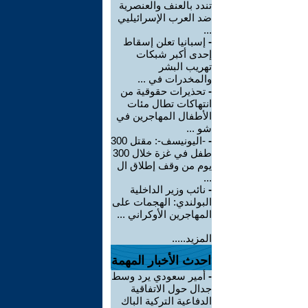
تندد بالعنف والعنصرية
ضد العرب الإسرائيليي
...
-
إسبانيا تعلن إسقاط
إحدى أكبر شبكات
تهريب البشر
والمخدرات في ...
-
تحذيرات حقوقية من
انتهاكات تطال مئات
الأطفال المهاجرين في
شو ...
-
-اليونيسف-: مقتل 300
طفل في غزة خلال 300
يوم من وقف إطلاق ال
...
-
نائب وزير الداخلية
البولندي: الهجمات على
المهاجرين الأوكراني ...
المزيد.....
احدث الأخبار المهمة
-
أمير سعودي يرد وسط
جدال حول الاتفاقية
الدفاعية التركية الباك