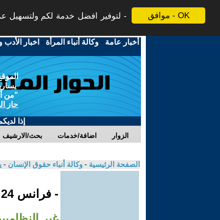
موافق - OK
لتوفير افضل خدمة لكم ولتسهيل عملي
أخبار عامة
-
وكالة أنباء المرأة
-
اخبار الأدب و
الموقع
يسارية
"من أج
حاز ال
إذا لديك
الزوار
اضافة/خدمات
بحث/الارشيف
الصفحة الرئيسية
-
وكالة أنباء حقوق الإنسان
-
ي
- فرانس 24
غير النظامي