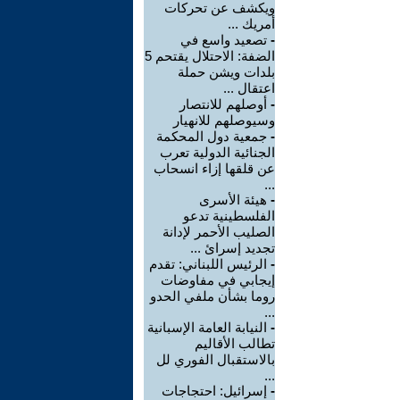
ويكشف عن تحركات
أمريك ...
-
تصعيد واسع في
الضفة: الاحتلال يقتحم 5
بلدات ويشن حملة
اعتقال ...
-
أوصلهم للانتصار
وسيوصلهم للانهيار
-
جمعية دول المحكمة
الجنائية الدولية تعرب
عن قلقها إزاء انسحاب
...
-
هيئة الأسرى
الفلسطينية تدعو
الصليب الأحمر لإدانة
تجديد إسرائ ...
-
الرئيس اللبناني: تقدم
إيجابي في مفاوضات
روما بشأن ملفي الحدو
...
-
النيابة العامة الإسبانية
تطالب الأقاليم
بالاستقبال الفوري لل
...
-
إسرائيل: احتجاجات