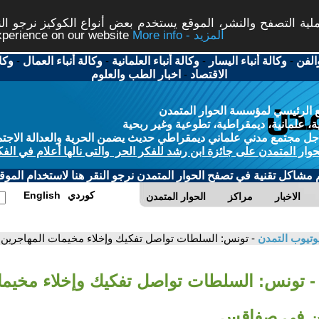
ة التصفح والنشر، الموقع يستخدم بعض أنواع الكوكيز نرجو النق
More info - المزيد
experience on our website
الفن
-
وكالة أنباء اليسار
-
وكالة أنباء العلمانية
-
وكالة أنباء العمال
-
وكا
الاقتصاد
-
اخبار الطب والعلوم
 الرئيسي لمؤسسة الحوار المتمدن
، علمانية، ديمقراطية، تطوعية وغير ربحية
ل مجتمع مدني علماني ديمقراطي حديث يضمن الحرية والعدالة الاجتم
حوار المتمدن على جائزة ابن رشد للفكر الحر والتى نالها أعلام في الفك
م مشاكل تقنية في تصفح الحوار المتمدن نرجو النقر هنا لاستخدام الموقع
كوردي
English
الاخبار
مراكز
الحوار المتمدن
وتيوب التمدن
- تونس: السلطات تواصل تفكيك وإخلاء مخيمات المهاجرين
- تونس: السلطات تواصل تفكيك وإخلاء مخيما
ين في صفاقس