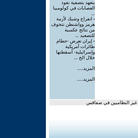
يتعهد بتصفية نفوذ
العصابات في كولومبيا
...
-
انفراج وشيك لأزمة
هرمز وواشنطن تتخوف
من نتائج عكسية
للتصعيد ...
-
إيران تعرض -حطام
طائرات أمريكية
وإسرائيلية- أسقطتها
خلال الح ...
المزيد.....
المزيد.....
 غير النظاميين في صفاقس