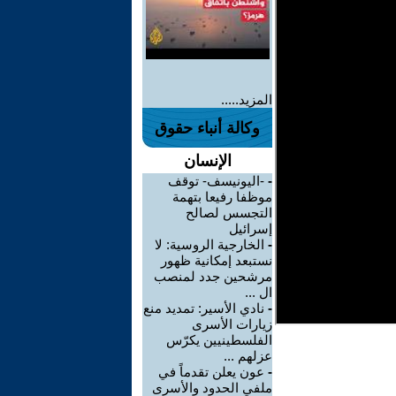
المزيد.....
وكالة أنباء حقوق
الإنسان
-
-اليونيسف- توقف
موظفا رفيعا بتهمة
التجسس لصالح
إسرائيل
-
الخارجية الروسية: لا
نستبعد إمكانية ظهور
مرشحين جدد لمنصب
ال ...
-
نادي الأسير: تمديد منع
زيارات الأسرى
الفلسطينيين يكرّس
عزلهم ...
-
عون يعلن تقدماً في
ملفي الحدود والأسرى