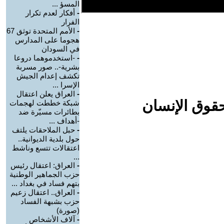
المسؤ ...
-
أفكار لعدم تكرار
الفرار
-
الأمم المتحدة توثق 67
هجوما على المدارس
في السودان
-
-استخدموهما دروعا
بشرية-.. صور مسربة
تكشف إعدام الجيش
الإسرا ...
-
العراق يعلن اعتقال
حقوق الإنسان
شبكة خططت لهجمات
بطائرات مسيّرة ضد
-أهداف ...
-
حبل الملاحقات يلتف
حول بلدية الديوانية..
اعتقالات تتسع وناشط
...
-
العراق: اعتقال رئيس
حزب الجماهير الوطنية
بتهم فساد في بغداد ...
-
العراق.. اعتقال زعيم
حزب بشبهة الفساد
(صورة)
-
آلاف الأشخاص