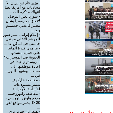
-
وزير خارجية إيران: لا
محادثات مع أمريكا بظل
انتهاك مذكرة الت ...
-
سوريا تعلن التوصل
لاتفاق مع روسيا بشأن
مصير قاعدتي حميميم
وط ...
-
إعلام إيراني: نشر صور
للمرشد الأعلى مجتبى
خامنئي في أماكن عا ...
-
ما مدى قدرة ألمانيا
على حماية منشآتها
الحيوية ضد المسيرات؟
-
-روساتوم- تبدأ في
إعادة موظفيها إلى
محطة -بوشهر- النووية
في ...
-
مقاطعة خاركوف..
تدمير مستودعات
للأسلحة الأوكرانية
-
مقاطعة زابوروجيه..
مدفع هاوتزر الروسي -
D-30- يدمر مواقع لقوا
...
-
هنغاريا.. خنزير بري