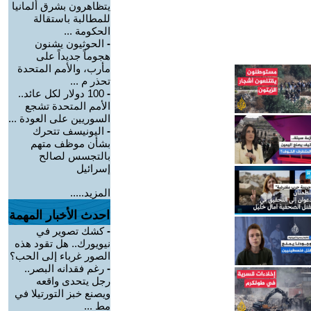
يتظاهرون بشرق ألمانيا
للمطالبة باستقالة
الحكومة ...
-
الحوثيون يشنون
هجوماً جديداً على
مأرب، والأمم المتحدة
تحذر م ...
-
100 دولار لكل عائد..
الأمم المتحدة تشجع
السوريين على العودة ...
-
اليونيسف تتحرك
بشأن موظف متهم
بالتجسس لصالح
إسرائيل
المزيد.....
احدث الأخبار المهمة
-
كشك تصوير في
نيويورك.. هل تقود هذه
الصور غرباء إلى الحب؟
-
رغم فقدانه البصر..
رجل يتحدى واقعه
ويصنع خبز التورتيلا في
مط ...