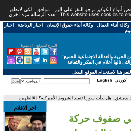
 أنواع الكوكيز نرجو النقر على الزر - موافق - لكي لاتظهر
This website uses cookies to ensure you ge
وكالة أنباء العمال
-
وكالة أنباء حقوق الإنسان
-
اخبار الرياضة
-
اخبار
لوم
التبرع للموقع - ادعمونا
حرية والعدالة الاجتماعية للجميع
"
تى نالها أعلام في الفكر والثقافة
قر هنا لاستخدام الموقع البديل
كوردي
English
بدمشق.. هل بدأت سوريا تنفيذ الشروط الأميركية؟ | #الظهيرة
اخر الافلام
 في صفوف حركة