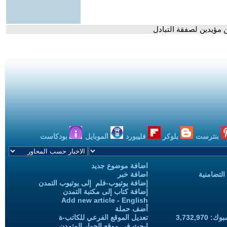
 مؤيدين لصفقة التبادل
بنترست
بلوكر
فليبورد
الموبايل
بودكاست
اضافة موضوع جديد
التضامنية
اضافة خبر
إضافة يوتيوب-فلم إلى يوتيوب التمدن
إضافة كتاب إلى مكتبة التمدن
Add new article - English
أضف حملة
3,732,97
تعديل الموقع الفرعي للكاتب-ة
ابحث في موقع الحوار المتمدن