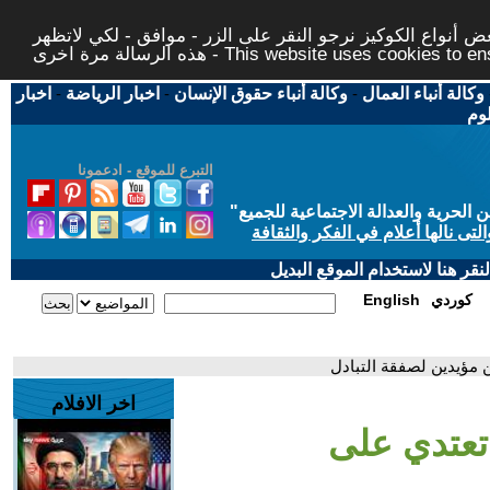
 أنواع الكوكيز نرجو النقر على الزر - موافق - لكي لاتظهر
This website uses cookies to ensure you ge
وكالة أنباء العمال
-
وكالة أنباء حقوق الإنسان
-
اخبار الرياضة
-
اخبار
لوم
التبرع للموقع - ادعمونا
حرية والعدالة الاجتماعية للجميع
"
تى نالها أعلام في الفكر والثقافة
قر هنا لاستخدام الموقع البديل
كوردي
English
 مؤيدين لصفقة التبادل
اخر الافلام
 تعتدي على