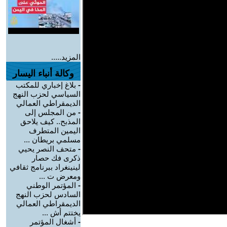
المزيد.....
وكالة أنباء اليسار
-
بلاغ إخباري للمكتب
السياسي لحزب النهج
الديمقراطي العمالي
-
من المجلس إلى
المذبح.. كيف يلاحق
اليمين المتطرف
مسلمي بريطان ...
-
متحف النصر يحيي
ذكرى فك حصار
لينينغراد ببرنامج ثقافي
ومعرض ت ...
-
المؤتمر الوطني
السادس لحزب النهج
الديمقراطي العمالي
يختتم أش ...
-
أشغال المؤتمر