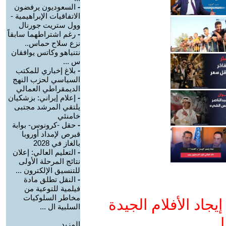
-
السعوديون يرفضون
الاتفاقيات الإبراهيمية -
وول ستريت جورنال
-
رغم اشتراطهما سابقاً
نزع سلاح حماس..
نتنياهو وكاتس يوافقان
س ...
-
بلاغ إخباري للمكتب
السياسي لحزب النهج
الديمقراطي العمالي
-
إعلام إيراني: بزشكيان
يلتقي المرشد مجتبى
خامنئي
-
حقل -كرونوس- بوابة
قبرص لإمداد أوروبا
بالغاز في 2028
-
التعليم العالي: إعلان
نتائج المرحلة الأولى
للتنسيق الإلكترون ...
-
النقل تطلق مادة
فيلمية للتوعية من
مخاطر السلوكيات
جاد الأفلام الجيدة
السلبية ال ...
ا
المزيد.....