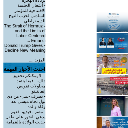
بزيادة الهجرة
-
أشغال الجلسة
الافتتاحية للمؤتمر
السادس لحزب النهج
الديمقراطي ...
The Strait of Hormuz
-
and the Limits of
Labor-Centered
Emanci ...
Donald Trump Gives
-
Decline New Meaning
المزيد.....
احدث الأخبار المهمة
-
-لا يمكنكم تحقيق
ذلك-.. فيفا ينتقد
محاولات تقويض
إنفانتينو
-
تصرف -نبيل- من دي
بول تجاه ميسي بعد
وفاة والده
-
مصر.. فيديو -قديم-
يدعي العثور على طفل
حديث الولادة بالقمامة
...