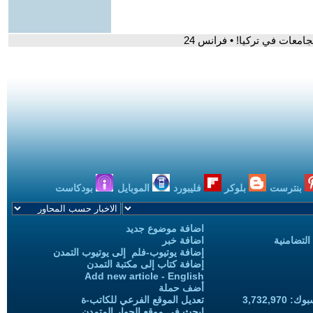
معات في تركيا! • فرانس 24
بنترست
بلوكر
فليبورد
الموبايل
بودكاست
اضافة موضوع جديد
التضامنية
اضافة خبر
إضافة يوتيوب-فلم إلى يوتيوب التمدن
إضافة كتاب إلى مكتبة التمدن
Add new article - English
أضف حملة
3,732,97
تعديل الموقع الفرعي للكاتب-ة
ابحث في موقع الحوار المتمدن