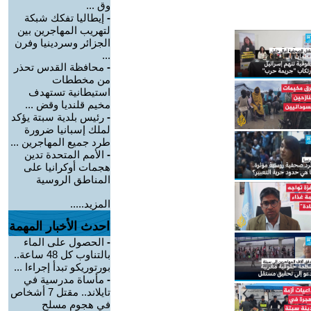
وق ...
-
إيطاليا تفكك شبكة
لتهريب المهاجرين بين
الجزائر وسردينيا وفرن
...
-
محافظة القدس تحذر
من مخططات
استيطانية تستهدف
مخيم قلنديا وقض ...
-
رئيس بلدية سبتة يؤكد
لملك إسبانيا ضرورة
طرد جميع المهاجرين ...
-
الأمم المتحدة تدين
هجمات أوكرانيا على
المناطق الروسية
المزيد.....
احدث الأخبار المهمة
-
الحصول على الماء
بالتناوب كل 48 ساعة..
بورتوريكو تبدأ إجراءا ...
-
مأساة مدرسية في
تايلاند.. مقتل 7 أشخاص
في هجوم مسلح