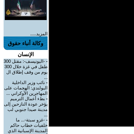
المزيد.....
وكالة أنباء حقوق
الإنسان
-
-اليونيسف-: مقتل 300
طفل في غزة خلال 300
يوم من وقف إطلاق ال
...
-
نائب وزير الداخلية
البولندي: الهجمات على
المهاجرين الأوكراني ...
-
بطء أعمال الترميم
يؤخر عودة النازحين إلى
مدينة صيدا جنوبي لب
...
-
-غزو سبتة-... ما
خلفيات خطاب حاكم
المدينة الإسبانية الذي