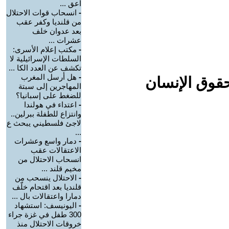
أعق ...
-
انسحاب قوات الاحتلال
من قلنديا وكفر عقب
بعد عدوان خلف
عشرات ...
-
مكتب إعلام الأسرى:
السلطات الإسرائيلية لا
تكشف عن العدد الكا ...
-
هل أرسل المغرب
حقوق الإنسان
المهاجرين إلى سبتة
للضغط على إسبانيا؟
-
اعتداء في هولندا
وانتزاع للطفلة ببرلين..
لاجئ فلسطيني يبحث ع
...
-
دمار واسع وعشرات
الاعتقالات عقب
انسحاب الاحتلال من
مخيم قلند ...
-
الاحتلال ينسحب من
قلنديا بعد اقتحام خلّف
دمارا واعتقالات بال ...
-
اليونيسف: استشهاد
300 طفل في غزة جراء
خروقات الاحتلال منذ