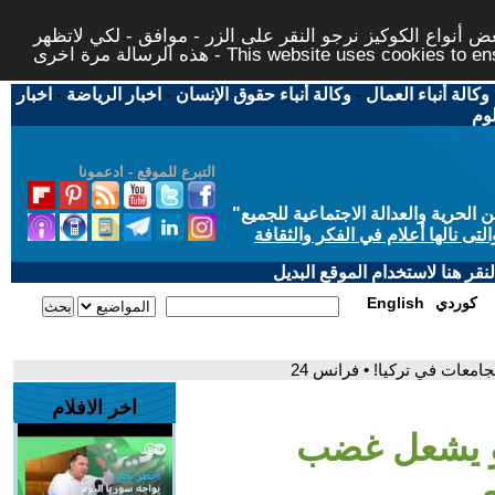
 أنواع الكوكيز نرجو النقر على الزر - موافق - لكي لاتظهر
This website uses cookies to ensure you ge
وكالة أنباء العمال
-
وكالة أنباء حقوق الإنسان
-
اخبار الرياضة
-
اخبار
لوم
التبرع للموقع - ادعمونا
حرية والعدالة الاجتماعية للجميع
"
تى نالها أعلام في الفكر والثقافة
قر هنا لاستخدام الموقع البديل
كوردي
English
معات في تركيا! • فرانس 24
اخر الافلام
لو يشعل غضب