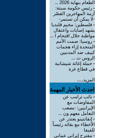
الطعام بنهاية 2026 ...
-
رئيس حكومة سبتة:
أزمة المهاجرين القصّر
-لا يمكن أن تستمر-
-
فلسطين: مخيم قلنديا
يشهد إصابات واعتقال
مواطنة خلال اقتحام ا ...
-
روسيا: صمت الأمم
المتحدة إزاء هجمات
كييف ضد المدنيين
الروس ت ...
-
حملة إغاثة شيشانية
في قطاع غزة
المزيد.....
احدث الأخبار المهمة
-
نائب ترامب عن
المفاوضات مع
الإيرانيين: -يصعب
التعامل معهم ون ...
-
إنفانتينو يعتذر عن
الأخطاء مع بقائه رئيساً
للفيفا
-
مقترح إيراني عماني