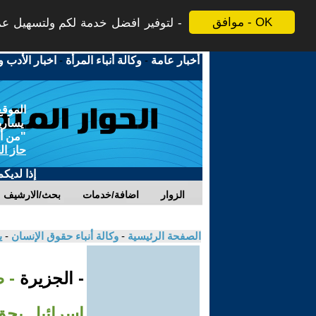
موافق - OK
لتوفير افضل خدمة لكم ولتسهيل عملي
أخبار عامة
-
وكالة أنباء المرأة
-
اخبار الأدب و
الموقع
يسارية
"من أج
حاز ال
إذا لديك
الزوار
اضافة/خدمات
بحث/الارشيف
الصفحة الرئيسية
-
وكالة أنباء حقوق الإنسان
-
ي
- الجزيرة
- 
إسرائيل بح