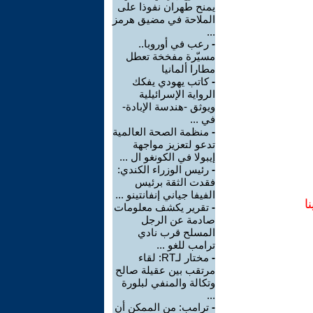
يمنح طهران نفوذا على
الملاحة في مضيق هرمز
...
-
رعب في أوروبا..
مسيّرة مفخخة تعطل
مطارا ألمانيا
-
كاتب يهودي يفكك
الرواية الإسرائيلية
ويوثق -هندسة الإبادة-
في ...
-
منظمة الصحة العالمية
تدعو لتعزيز مواجهة
إيبولا في الكونغو ال ...
-
رئيس الوزراء الكندي:
فقدت الثقة برئيس
الفيفا جياني إنفانتينو ...
ا
-
تقرير يكشف معلومات
صادمة عن الرجل
المسلح قرب نادي
ترامب للغو ...
-
مختار لـRT: لقاء
مرتقب بين عقيلة صالح
وتكالة والمنفي لبلورة
...
-
ترامب: من الممكن أن