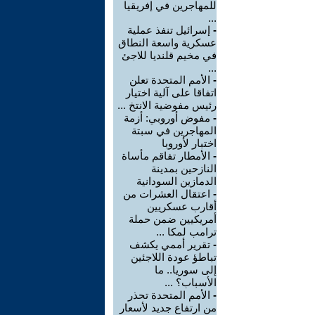
للمهاجرين في إفريقيا
...
-
إسرائيل تنفذ عملية
عسكرية واسعة النطاق
في مخيم قلنديا للاجئ
...
-
الأمم المتحدة تعلن
اتفاقا على آلية اختيار
رئيس مفوضية الانتخ ...
-
مفوض أوروبي: أزمة
المهاجرين في سبتة
اختبار لأوروبا
-
الأمطار تفاقم مأساة
النازحين بمدينة
الدمازين السودانية
-
اعتقال العشرات من
أقارب عسكريين
أمريكيين ضمن حملة
ترامب لمكا ...
-
تقرير أممي يكشف
تباطؤ عودة اللاجئين
إلى سوريا.. ما
الأسباب؟ ...
-
الأمم المتحدة تحذر
من ارتفاع جديد لأسعار