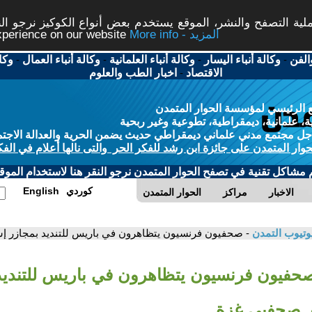
ة التصفح والنشر، الموقع يستخدم بعض أنواع الكوكيز نرجو النق
More info - المزيد
experience on our website
الفن
-
وكالة أنباء اليسار
-
وكالة أنباء العلمانية
-
وكالة أنباء العمال
-
وكا
الاقتصاد
-
اخبار الطب والعلوم
 الرئيسي لمؤسسة الحوار المتمدن
، علمانية، ديمقراطية، تطوعية وغير ربحية
ل مجتمع مدني علماني ديمقراطي حديث يضمن الحرية والعدالة الاجتم
حوار المتمدن على جائزة ابن رشد للفكر الحر والتى نالها أعلام في الفك
م مشاكل تقنية في تصفح الحوار المتمدن نرجو النقر هنا لاستخدام الموقع
كوردي
English
الاخبار
مراكز
الحوار المتمدن
وتيوب التمدن
- صحفيون فرنسيون يتظاهرون في باريس للتنديد بمجازر 
صحفيون فرنسيون يتظاهرون في باريس للتنديد
ق صحفيي غزة