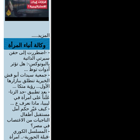
المزيد.....
وكالة أنباء المرأة
-
-اضطررت إلى حقن
سيرتي الذاتية
بالبوتوكس-: هل تؤثر
أدوات توظ ...
-
جمعية سيدات أبو قش
الخيرية تنطلق ببازارها
الأول... رؤية متكا ...
-
بعد تطبيق -حد الزنا-
عَلَناً على امرأة في
ليبيا، ماذا نعرف ع ...
-
كيف غيّر حكم أمل
مستقبل أطفال
الناجيات من الاغتصاب
في مصر؟
-
المسلسل الكوري
-قبلة الحورية-.. امرأة