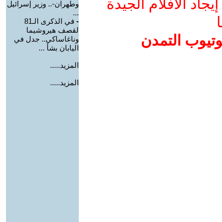
جاد الأفلام الجيدة
وطهران-.. وزير إسرائيل
...
ا
-
في الذكرى الـ81
لقصف هيروشيما
وتيوب التمدن
وناغاساكي.. جدل في
اليابان بشأ ...
المزيد.....
المزيد.....