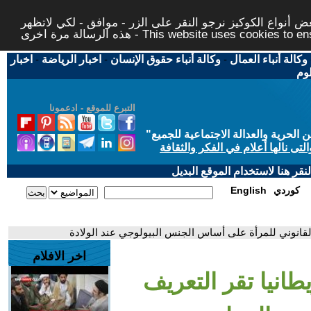
 أنواع الكوكيز نرجو النقر على الزر - موافق - لكي لاتظهر
This website uses cookies to ensure you ge
وكالة أنباء العمال
-
وكالة أنباء حقوق الإنسان
-
اخبار الرياضة
-
اخبار
لوم
التبرع للموقع - ادعمونا
حرية والعدالة الاجتماعية للجميع
"
تى نالها أعلام في الفكر والثقافة
قر هنا لاستخدام الموقع البديل
كوردي
English
 القانوني للمرأة على أساس الجنس البيولوجي عند الولادة
اخر الافلام
طانيا تقر التعريف