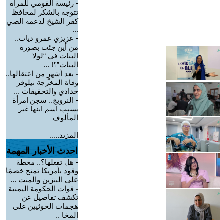
-
رئيسة القومي للمرأة
تتوجه بالشكر لمحافظ
كفر الشيخ لدعمه الصي
...
-
عزيزي عمرو دياب..
من أين جئت بصورة
البنات في “لولا
البنات”؟! ...
-
بعد أشهرٍ من اعتقالها..
وفاة المخرجة نيلوفر
حدادي والتحقيقات ...
-
النرويج.. سجن امرأة
بسبب اسم ابنها غير
المألوف
المزيد.....
احدث الأخبار المهمة
-
هل تفعلها؟.. محطة
وقود بأمريكا تمنح خصمًا
على البنزين والمنت ...
-
قوات الحكومة اليمنية
تكشف تفاصيل عن
هجمات الحوثيين على
المخا ...