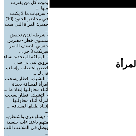
يموت كل من يقترب
منها ...
-
سرديات ما لا يكتب
في محاضر الجنود (10)
جدتي: المرأة التي سب
...
-
شرطة لندن تخفض
مستوى خطر -مفترس
جنسي- لضعف البصر
فيرتكب 3 جر ...
-
المملكة المتحدة: نساء
لمرأة
يروين لبي بي سي
قصص اغتصاب وإساءة
في ك ...
-
التشيك.. قطار يسحب
امرأة لمسافة بعيدة
أثناء محاولتها إنقاذ ط ...
-
التشيك.. قطار يسحب
امرأة أثناء محاولتها
إنقاذ طفلها لمسافة ب
...
-
ديشاوندري واشنطن..
متهم باعتداءات جنسية
وبطل في الملاعب اللب
...