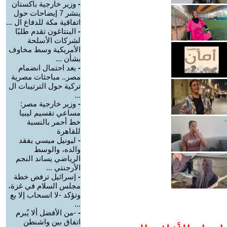
-
وزير خارجية باكستان
ينشر 7 إيضاحات حول
اتفاقية مكة للدفاع ال ...
-
البنتاغون تقدم طلبًا
لشركات الأسلحة
الأمريكية وسط مخاوف
بشأن ...
-
بعد احتمال انضمام
مصر.. مباحثات مصرية
تركية حول الترتيبات ال
...
-
وزير خارجية مصر:
مساعي تقسيم ليبيا
خط أحمر بالنسبة
للقاهرة
-
ليونيل ميسي يفقد
والده، والوسط
الرياضي يساند النجم
الأرجنتي ...
-
إسرائيل ترفض خطة
مجلس السلام في غزة،
وتؤكد -لا انسحاب إلا بع
...
-
-من الأفضل ألا يُبرم
اتفاق بين واشنطن