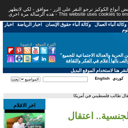
 أنواع الكوكيز نرجو النقر على الزر - موافق - لكي لاتظهر
This website uses cookies to ensure you ge
وكالة أنباء العمال
-
وكالة أنباء حقوق الإنسان
-
اخبار الرياضة
-
اخبار
لوم
التبرع للموقع - ادعمونا
حرية والعدالة الاجتماعية للجميع
"
تى نالها أعلام في الفكر والثقافة
قر هنا لاستخدام الموقع البديل
كوردي
English
اعتقال طالب فلسطيني في أمريكا
اخر الافلام
الجنسية.. اعتقال