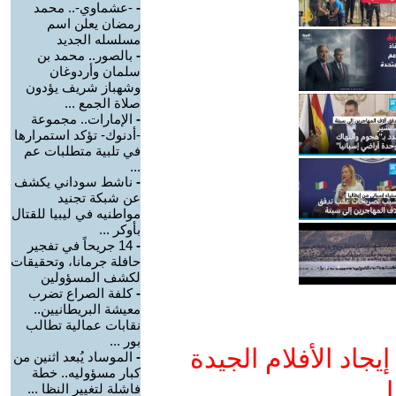
-
-عشماوي-.. محمد
رمضان يعلن اسم
مسلسله الجديد
-
بالصور.. محمد بن
سلمان وأردوغان
وشهباز شريف يؤدون
صلاة الجمع ...
-
الإمارات.. مجموعة
-أدنوك- تؤكد استمرارها
في تلبية متطلبات عم
...
-
ناشط سوداني يكشف
عن شبكة تجنيد
مواطنيه في ليبيا للقتال
بأوكر ...
-
14 جريحاً في تفجير
حافلة جرمانا، وتحقيقات
لكشف المسؤولين
-
كلفة الصراع تضرب
معيشة البريطانيين..
نقابات عمالية تطالب
بور ...
جاد الأفلام الجيدة
-
الموساد يُبعد اثنين من
كبار مسؤوليه.. خطة
ا
فاشلة لتغيير النظا ...