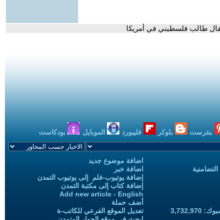
اعتقال طالب فلسطيني في أمريكا
بنترست
بلوكر
فليبورد
الموبايل
بودكاست
اضافة موضوع جديد
التضامنية
اضافة خبر
إضافة يوتيوب-فلم إلى يوتيوب التمدن
إضافة كتاب إلى مكتبة التمدن
Add new article - English
أضف حملة
3,732,97
تعديل الموقع الفرعي للكاتب-ة
ابحث في موقع الحوار المتمدن