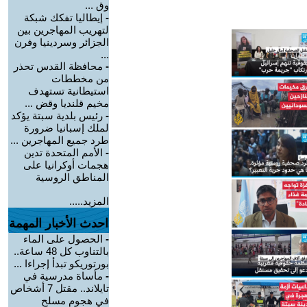
وق ...
-
إيطاليا تفكك شبكة
لتهريب المهاجرين بين
الجزائر وسردينيا وفرن
...
-
محافظة القدس تحذر
من مخططات
استيطانية تستهدف
مخيم قلنديا وقض ...
-
رئيس بلدية سبتة يؤكد
لملك إسبانيا ضرورة
طرد جميع المهاجرين ...
-
الأمم المتحدة تدين
هجمات أوكرانيا على
المناطق الروسية
المزيد.....
احدث الأخبار المهمة
-
الحصول على الماء
بالتناوب كل 48 ساعة..
بورتوريكو تبدأ إجراءا ...
-
مأساة مدرسية في
تايلاند.. مقتل 7 أشخاص
في هجوم مسلح