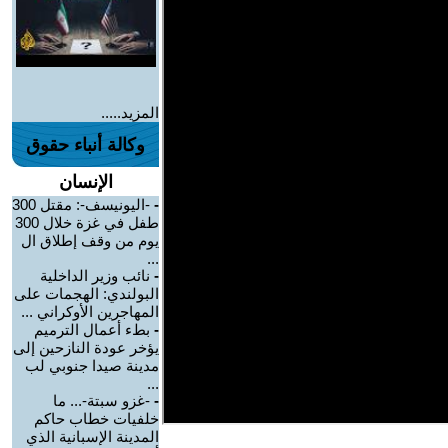
المزيد.....
وكالة أنباء حقوق
الإنسان
-
-اليونيسف-: مقتل 300
طفل في غزة خلال 300
يوم من وقف إطلاق ال
...
-
نائب وزير الداخلية
البولندي: الهجمات على
المهاجرين الأوكراني ...
-
بطء أعمال الترميم
يؤخر عودة النازحين إلى
مدينة صيدا جنوبي لب
...
-
-غزو سبتة-... ما
خلفيات خطاب حاكم
المدينة الإسبانية الذي