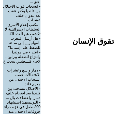
أعق ...
-
انسحاب قوات الاحتلال
من قلنديا وكفر عقب
بعد عدوان خلف
عشرات ...
-
مكتب إعلام الأسرى:
السلطات الإسرائيلية لا
تكشف عن العدد الكا ...
-
هل أرسل المغرب
حقوق الإنسان
المهاجرين إلى سبتة
للضغط على إسبانيا؟
-
اعتداء في هولندا
وانتزاع للطفلة ببرلين..
لاجئ فلسطيني يبحث ع
...
-
دمار واسع وعشرات
الاعتقالات عقب
انسحاب الاحتلال من
مخيم قلند ...
-
الاحتلال ينسحب من
قلنديا بعد اقتحام خلّف
دمارا واعتقالات بال ...
-
اليونيسف: استشهاد
300 طفل في غزة جراء
خروقات الاحتلال منذ