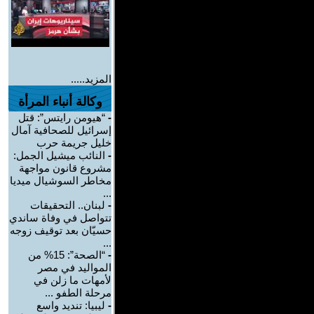
المزيد.....
وكالة أنباء المرأة
-
“هيومن رايتس”: قتل
إسرائيل للصحافية آمال
خليل جريمة حرب
-
النائب ميشيل الجمل:
مشروع قانون مواجهة
مخاطر السوشيال ميديا
...
-
لبنان.. التحقيقات
تتواصل في وفاة ساندي
حسيّان بعد توقيف زوجه
...
-
“الصحة”: 15% من
المواليد في مصر
لأمهات ما زلن في
مرحلة الطفو ...
-
ليبيا: تنديد واسع