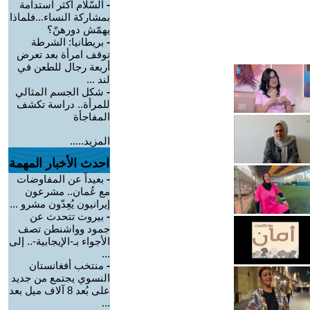
-
السّلام أكثر استدامة
بمشاركة النساء...فلماذا
يهمّش دورهنّ؟
-
بريطانيا: الشرطة
توقف امرأة بعد تعرض
أربعة رجال للطعن في
لند ...
-
شكل الجسم المثالي
للمرأة.. دراسة تكشف
المفاجأة
المزيد.....
احدث الأخبار المهمة
-
بعيداً عن المفاوضات
مع عُمان.. مشرعون
إيرانيون يُعِدّون مشرو ...
-
بيروت تتحدث عن
جمود وواشنطن تصف
الأجواء بـ-الإيجابية-.. إلى
...
-
منتخب أفغانستان
النسوي يجتمع من جديد
على بُعد 8 آلاف ميل بعد
...