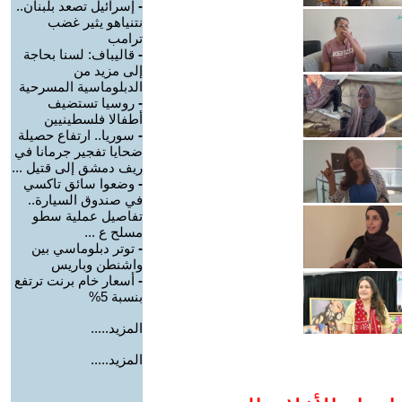
-
إسرائيل تصعد بلبنان..
نتنياهو يثير غضب
ترامب
-
قاليباف: لسنا بحاجة
إلى مزيد من
الدبلوماسية المسرحية
-
روسيا تستضيف
أطفالا فلسطينيين
-
سوريا.. ارتفاع حصيلة
ضحايا تفجير جرمانا في
ريف دمشق إلى قتيل ...
-
وضعوا سائق تاكسي
في صندوق السيارة..
تفاصيل عملية سطو
مسلح ع ...
-
توتر دبلوماسي بين
واشنطن وباريس
-
أسعار خام برنت ترتفع
بنسبة 5%
المزيد.....
المزيد.....