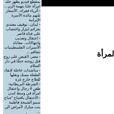
بمقطع فيديو يظهر جلد
امرأة علنا بتهمة الزن ...
-
أثرياء فقراء.. الأسعار
تلتهم مائدة الأسرة
الإيرانية
-
لبنان.. توقيف معتدي
بجرائم ابتزاز واغتصاب
على فتاة قاصر
-
اعتقال وتعذيب
وانتهاكات.. معاناة
الأسيرات الفلسطينيات
لمرأة
تتفاقم ...
-
مصر: القبض على زوج
قتل زوجته خنقًا في دار
السلام
-
مناشدات عاجلة لإنقاذ
الطفلة مسك ونقلها
للعلاج خارج غزة
-
الشرطة البريطانية:
طعن 4 رجال واعتقال
امرأة في وسط لندن
-
الاحتفال بافتتاح “جناح
سمو الشيخة فاطمة
بنت مبارك لأمراض الن
...