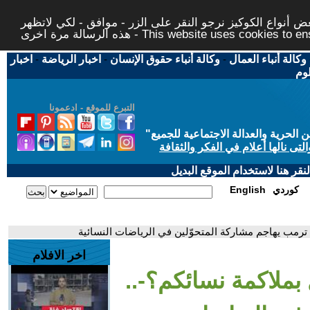
 أنواع الكوكيز نرجو النقر على الزر - موافق - لكي لاتظهر
This website uses cookies to ensure you ge
وكالة أنباء العمال
-
وكالة أنباء حقوق الإنسان
-
اخبار الرياضة
-
اخبار
لوم
التبرع للموقع - ادعمونا
حرية والعدالة الاجتماعية للجميع
"
تى نالها أعلام في الفكر والثقافة
قر هنا لاستخدام الموقع البديل
كوردي
English
ترمب يهاجم مشاركة المتحوّلين في الرياضات النسائية
اخر الافلام
ملاكمة نسائكم؟-..