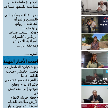
الدكتورة فاطمة عنتر
بمناسبة تكليفها مساعد
...
-
من -فناء موسكو- إلى
-المسيح والمرأة
الخاطئة-.. روائع
بولينوف ...
-
هكذا استغل ضباط
أمريكيون كاميرات
المراقبة للتحرش
وملاحقة الن ...
المزيد.....
احدث الأخبار المهمة
-
بزشكيان: التواصل مع
مجتبى خامنئي -صعب
للغاية- حاليا
-
الشيخة حسينة تتحدى
حكم الإعدام وتعلن
عودتها إلى بنغلاديش
في ...
-
خطة جريئة لإبقاء
الأرض صالحة للحياة
لمدة 9.1 مليون مليار