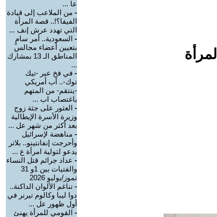
عا ...
-
من الملاعب إلى قيادة
الفيفا؟!.. قصة المرأة
التي تهدد عرش إنف ...
-
السعودية.. أمر سامٍ
بتعيين أعضاء مجالس
لمرأة
المناطق الـ 13 بمشارك
...
-
في فخ عبر -تيك
توك-.. أب أمريكي
-ينتقم- من المتهم
باغتصاب اب ...
-
العثور على جثة زوج
وزيرة الأسرة الإيطالية
بعد أكثر من شهر عل ...
-
مناهضة لإسرائيل
وأحرجت إنفانتينو.. بلاتر
يدعو لتولية امرأة ع ...
-
عداد جرائم قتل النساء
والفتيات بين 1و 31
تموز/يوليو 2026
-
تناغم الألوان الداكنة..
دوا ليبا وكالوم تيرنر في
أول ظهور عل ...
-
القومي للمرأة يهنئ