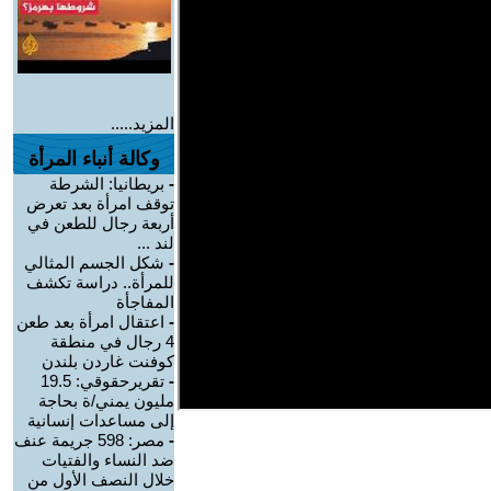
المزيد.....
وكالة أنباء المرأة
-
بريطانيا: الشرطة
توقف امرأة بعد تعرض
أربعة رجال للطعن في
لند ...
-
شكل الجسم المثالي
للمرأة.. دراسة تكشف
المفاجأة
-
اعتقال امرأة بعد طعن
4 رجال في منطقة
كوفنت غاردن بلندن
-
تقريرحقوقي: 19.5
مليون يمني/ة بحاجة
إلى مساعدات إنسانية
-
مصر: 598 جريمة عنف
ضد النساء والفتيات
خلال النصف الأول من