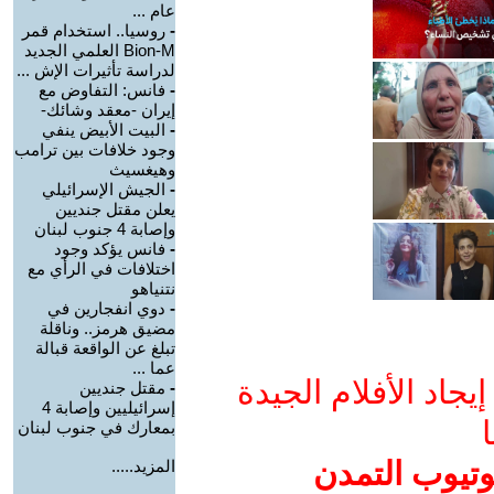
عام ...
-
روسيا.. استخدام قمر
Bion-M العلمي الجديد
لدراسة تأثيرات الإش ...
-
فانس: التفاوض مع
إيران -معقد وشائك-
-
البيت الأبيض ينفي
وجود خلافات بين ترامب
وهيغسيث
-
الجيش الإسرائيلي
يعلن مقتل جنديين
وإصابة 4 جنوب لبنان
-
فانس يؤكد وجود
اختلافات في الرأي مع
نتنياهو
-
دوي انفجارين في
مضيق هرمز.. وناقلة
تبلغ عن الواقعة قبالة
عما ...
جاد الأفلام الجيدة
-
مقتل جنديين
إسرائيليين وإصابة 4
ا
بمعارك في جنوب لبنان
وتيوب التمدن
المزيد.....