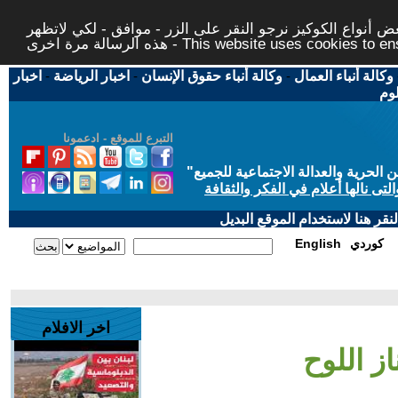
 أنواع الكوكيز نرجو النقر على الزر - موافق - لكي لاتظهر
This website uses cookies to ensure you ge
وكالة أنباء العمال
-
وكالة أنباء حقوق الإنسان
-
اخبار الرياضة
-
اخبار
لوم
التبرع للموقع - ادعمونا
حرية والعدالة الاجتماعية للجميع
"
تى نالها أعلام في الفكر والثقافة
قر هنا لاستخدام الموقع البديل
كوردي
English
اخر الافلام
از اللوح