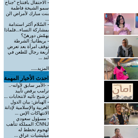
-
الاحتفال بافتتاح “جناح
سمو الشيخة فاطمة
بنت مبارك لأمراض الن
...
-
السّلام أكثر استدامة
بمشاركة النساء...فلماذا
يهمّش دورهنّ؟
-
بريطانيا: الشرطة
توقف امرأة بعد تعرض
أربعة رجال للطعن في
لند ...
المزيد.....
احدث الأخبار المهمة
-
-الأمر سابق لأوانه-..
ترامب يرفض تأييد
ترشيح نائبه لانتخابات ...
-
الهباش: بيان الدول
العربية والإسلامية لإدانة
الانتهاكات الإس ...
-
مسؤول سعودي
لـCNN: المملكة تتأهب
لهجوم تخطط له
ميليشيات عراق ...