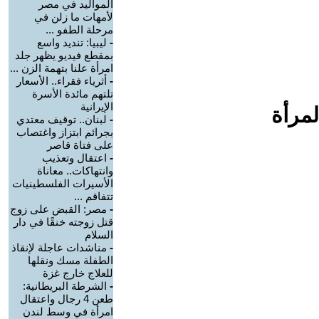
المواليد في مصر
لأمهات ما زلن في
مرحلة الطفو ...
-
ليبيا: تنديد واسع
بمقطع فيديو يظهر جلد
امرأة علنا بتهمة الزن ...
-
أثرياء فقراء.. الأسعار
تلتهم مائدة الأسرة
الإيرانية
لمرأة
-
لبنان.. توقيف معتدي
بجرائم ابتزاز واغتصاب
على فتاة قاصر
-
اعتقال وتعذيب
وانتهاكات.. معاناة
الأسيرات الفلسطينيات
تتفاقم ...
-
مصر: القبض على زوج
قتل زوجته خنقًا في دار
السلام
-
مناشدات عاجلة لإنقاذ
الطفلة مسك ونقلها
للعلاج خارج غزة
-
الشرطة البريطانية:
طعن 4 رجال واعتقال
امرأة في وسط لندن