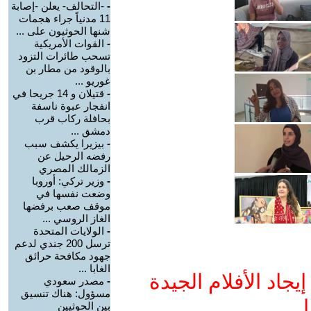
-
-التحالف- يعلن -إصابة
11 مدنياً جراء هجمات
شنها الحوثيون على ...
-
القوات الأمريكية
تسحب طائرات التزود
بالوقود من مطار بن
غوريو ...
-
قتيلان و 14 جريحا في
انفجار عبوة ناسفة
بحافلة ركاب قرب
دمشق ...
-
بيزيرا يكشف سبب
رفضه الرحيل عن
الزمالك المصري
-
وزير تركي: أوروبا
وضعت نفسها في
موقف صعب برفضها
الغاز الروسي ...
-
الولايات المتحدة
ترسل 200 جندي لدعم
جهود مكافحة حرائق
الغابا ...
جاد الأفلام الجيدة
-
مصدر سعودي
مسؤول: هناك تنسيق
ا
بين الحوثيين