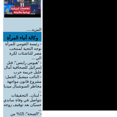
المزيد.....
وكالة أنباء المرأة
-
رئيسة القومي للمرأة
توجه التحية لمنتخب
مصر للناشئات لكرة
الي ...
-
“هيومن رايتس”: قتل
إسرائيل للصحافية آمال
خليل جريمة حرب
-
النائب ميشيل الجمل:
مشروع قانون مواجهة
مخاطر السوشيال ميديا
...
-
لبنان.. التحقيقات
تتواصل في وفاة ساندي
حسيّان بعد توقيف زوجه
...
-
“الصحة”: 15% من