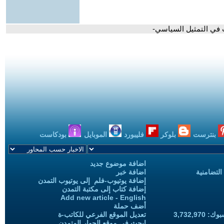
ت في التمثيل السياسي-
بنترست
بلوكر
فليبورد
الموبايل
بودكاست
اضافة موضوع جديد
التضامنية
اضافة خبر
إضافة يوتيوب-فلم إلى يوتيوب التمدن
إضافة كتاب إلى مكتبة التمدن
Add new article - English
أضف حملة
3,732,97
تعديل الموقع الفرعي للكاتب-ة
ابحث في موقع الحوار المتمدن