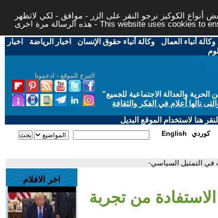
 أنواع الكوكيز نرجو النقر على الزر - موافق - لكي لاتظهر
This website uses cookies to ensure you ge
وكالة أنباء العمال
-
وكالة أنباء حقوق الإنسان
-
اخبار الرياضة
-
اخبار
لوم
التبرع للموقع - ادعمونا
حرية والعدالة الاجتماعية للجميع
"
تى نالها أعلام في الفكر والثقافة
قر هنا لاستخدام الموقع البديل
كوردي
English
ت في التمثيل السياسي-
اخر الافلام
 الاستفادة من تجربة