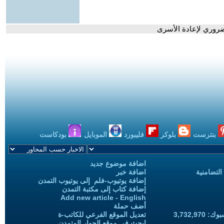
روري لإعادة الأسرى
بنترست
بلوكر
فليبورد
الموبايل
بودكاست
اضافة موضوع جديد
التضامنية
اضافة خبر
إضافة يوتيوب-فلم إلى يوتيوب التمدن
إضافة كتاب إلى مكتبة التمدن
Add new article - English
أضف حملة
3,732,97
تعديل الموقع الفرعي للكاتب-ة
ابحث في موقع الحوار المتمدن