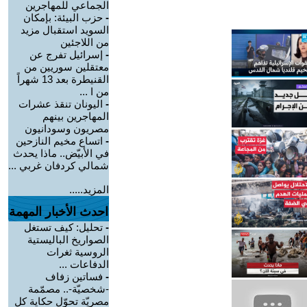
الجماعي للمهاجرين
-
حزب البيئة: بإمكان
السويد استقبال مزيد
من اللاجئين
-
إسرائيل تفرج عن
معتقلين سوريين من
القنيطرة بعد 13 شهراً
من ا ...
-
اليونان تنقذ عشرات
المهاجرين بينهم
مصريون وسودانيون
-
اتساع مخيم النازحين
في الأبيّض.. ماذا يحدث
شمالي كردفان غربي ...
المزيد.....
احدث الأخبار المهمة
-
تحليل: كيف تستغل
الصواريخ الباليستية
الروسية ثغرات
الدفاعات ...
-
فساتين زفاف
-شخصيّة-.. مصمّمة
مصريّة تحوّل حكاية كل