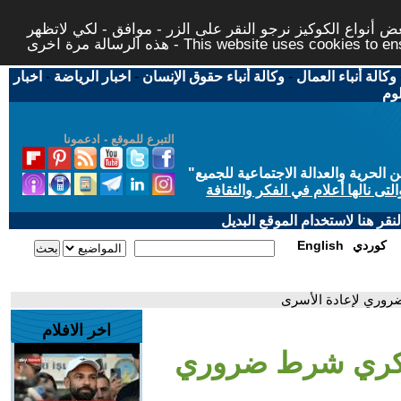
 أنواع الكوكيز نرجو النقر على الزر - موافق - لكي لاتظهر
This website uses cookies to ensure you ge
وكالة أنباء العمال
-
وكالة أنباء حقوق الإنسان
-
اخبار الرياضة
-
اخبار
لوم
التبرع للموقع - ادعمونا
حرية والعدالة الاجتماعية للجميع
"
تى نالها أعلام في الفكر والثقافة
قر هنا لاستخدام الموقع البديل
كوردي
English
روري لإعادة الأسرى
اخر الافلام
عسكري شرط ضروري