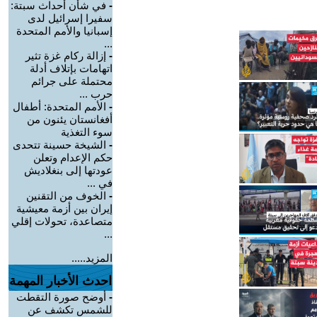
-
في شأن أحداث سبتة:
سفيرا إسرائيل لدى
إسبانيا والأمم المتحدة
...
-
إزالة ركام غزة تثير
اتهامات بإتلاف أدلة
محتملة على جرائم
حرب ...
-
الأمم المتحدة: أطفال
أفغانستان يئنون من
سوء التغذية
-
الشيخة حسينة تتحدى
حكم الإعدام وتعلن
عودتها إلى بنغلاديش
في ...
-
الخوف من التقنين
إيران بين أزمة معيشية
متصاعدة، تحولات إقلي
...
المزيد.....
احدث الأخبار المهمة
-
أوضح صورة التقطت
للشمس تكشف عن