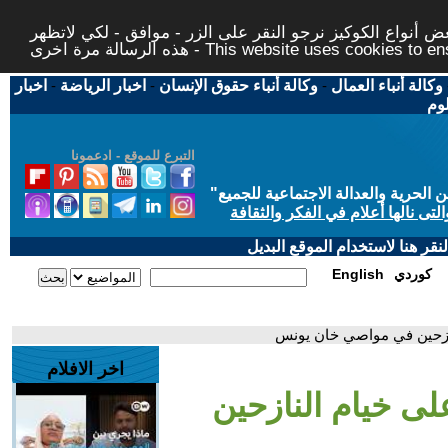
 أنواع الكوكيز نرجو النقر على الزر - موافق - لكي لاتظهر
This website uses cookies to ensure you ge
وكالة أنباء العمال
-
وكالة أنباء حقوق الإنسان
-
اخبار الرياضة
-
اخبار
لوم
التبرع للموقع - ادعمونا
حرية والعدالة الاجتماعية للجميع
"
تى نالها أعلام في الفكر والثقافة
قر هنا لاستخدام الموقع البديل
كوردي
English
لنازحين في مواصي خان يونس
اخر الافلام
على خيام النازحين