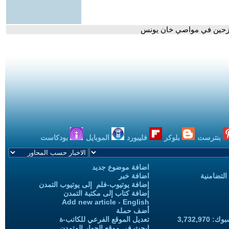
لنازحين في مواصي خان يونس
بنترست
بلوكر
فليبورد
الموبايل
بودكاست
اضافة موضوع جديد
التضامنية
اضافة خبر
إضافة يوتيوب-فلم إلى يوتيوب التمدن
إضافة كتاب إلى مكتبة التمدن
Add new article - English
أضف حملة
3,732,97
تعديل الموقع الفرعي للكاتب-ة
ابحث في موقع الحوار المتمدن