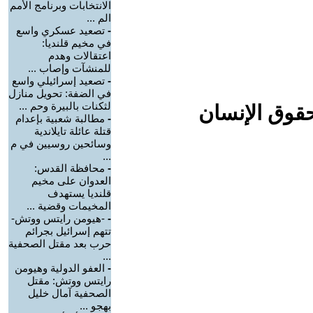
الانتخابات وبرنامج الأمم
الم ...
-
تصعيد عسكري واسع
في مخيم قلنديا:
اعتقالات وهدم
للمنشآت وإصاب ...
-
تصعيد إسرائيلي واسع
في الضفة: تحويل منازل
لثكنات بالبيرة وحم ...
حقوق الإنسان
-
مطالبة شعبية بإعدام
قتلة عائلة تايلاندية
وسائحين روسيين في م
...
-
محافظة القدس:
العدوان على مخيم
قلنديا يستهدف
المخيمات وقضية ...
-
-هيومن رايتس ووتش-
تتهم إسرائيل بجرائم
حرب بعد مقتل الصحفية
...
-
العفو الدولية وهيومن
رايتس ووتش: مقتل
الصحفية آمال خليل
بهجو ...