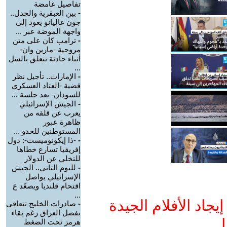
تفاصيل غامضة
-
بين العبقرية والجدل..
جون غاليانو يعود إلى
واجهة الموضة عبر ...
-
ترامب كان على متن
مروحية -مارين وان-
أثناء حادثة تتعلق بالسل
...
-
الإمارات.. تأجيل نظر
قضية -العتاد العسكري
للسودان- بعد جلسة ...
-
الجيش الإسرائيلي
يعرب عن قلقه من
ظاهرة عبور
المستوطنين للحدو ...
-
-ذا إيكونوميست-: دول
إفريقيا تسارع خطاها
للتخلي عن الدولار
-
لليوم الثاني.. الجيش
الإسرائيلي يواصل
اقتحام قلنديا ويصعّد ع
...
جاد الأفلام الجيدة
-
صادرات الخليج تتعافى
بفضل العراق رغم بقاء
ا
هرمز تحت الضغط