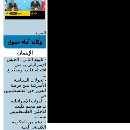
المزيد.....
وكالة أنباء حقوق
الإنسان
-
لليوم الثاني.. الجيش
الإسرائيلي يواصل
اقتحام قلنديا ويصعّد ع
...
-
تحولات السياسة
الأميركية تتيح فرصة
لتعزيز حق الفلسطينيين
في ...
-
القوات الإسرائيلية
تداهم مخيم قلنديا
للاجئين الفلسطينيين
شما ...
-
بدعم من الحكومة
الكندية... لجنة