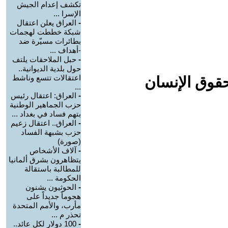
تكشف إعدام الجيش
الإسرا ...
-
العراق يعلن اعتقال
شبكة خططت لهجمات
بطائرات مسيّرة ضد
-أهداف ...
-
حبل الملاحقات يلتف
حول بلدية الديوانية..
اعتقالات تتسع وناشط
حقوق الإنسان
...
-
العراق: اعتقال رئيس
حزب الجماهير الوطنية
بتهم فساد في بغداد ...
-
العراق.. اعتقال زعيم
حزب بشبهة الفساد
(صورة)
-
آلاف الأشخاص
يتظاهرون بشرق ألمانيا
للمطالبة باستقالة
الحكومة ...
-
الحوثيون يشنون
هجوماً جديداً على
مأرب، والأمم المتحدة
تحذر م ...
-
100 دولار لكل عائد..