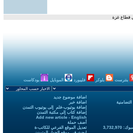
ي قطاع غزة
بنترست
بلوكر
فليبورد
الموبايل
بودكاست
اضافة موضوع جديد
التضامنية
اضافة خبر
إضافة يوتيوب-فلم إلى يوتيوب التمدن
إضافة كتاب إلى مكتبة التمدن
Add new article - English
أضف حملة
3,732,97
تعديل الموقع الفرعي للكاتب-ة
ابحث في موقع الحوار المتمدن