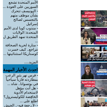
الأمم المتحدة تشجع
السوريين على العودة ...
-
اليونيسف تتحرك
بشأن موظف متهم
بالتجسس لصالح
إسرائيل
-
مندوب كوبا لدى الأمم
المتحدة: الولايات
المتحدة تمهد الطريق ل
...
-
منارة لحرية الصحافة
تتراجع.. كيف خسرت
كوستاريكا استثنائيتها ...
المزيد.....
احدث الأخبار المهمة
-
فرس نهر يثير الرعب
بمطاردته قارباً سياحياً
في بوتسوانا.. شاه ...
-
هل أنت مؤهل
لاستخدام الأدوية
الخافِضة للكوليسترول؟
اطلع على ...
-
-لا رجعة فيه-.. الجيش