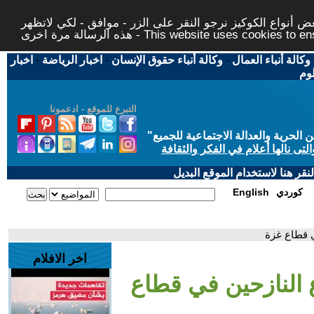
 أنواع الكوكيز نرجو النقر على الزر - موافق - لكي لاتظهر
This website uses cookies to ensure you ge
وكالة أنباء العمال
-
وكالة أنباء حقوق الإنسان
-
اخبار الرياضة
-
اخبار
لوم
التبرع للموقع - ادعمونا
حرية والعدالة الاجتماعية للجميع
"
تى نالها أعلام في الفكر والثقافة
قر هنا لاستخدام الموقع البديل
كوردي
English
ي قطاع غزة
اخر الافلام
 النازحين في قطاع