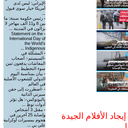
الإيراني: ليس لدى
أمريكا خيار سوى قبول
...
-
رئيس حكومة سبتة: ما
بين 8 و11 ألف مهاجر لا
يزالون في المدينة ...
Statement on the
-
International Day of
the World’s
Indigenous ...
-
المشكلة في
-السيستم-: أصحاب
المعاشات يدفعون ثمن
سوء التخطيط ...
-
بيان بمناسبة اليوم
الدولي للشعوب الأصلية
في العالم
-
-اضطررت إلى حقن
سيرتي الذاتية
بالبوتوكس-: هل تؤثر
أدوات توظ ...
-
مقتل 3 أشخاص
جاد الأفلام الجيدة
وإصابة 25 آخرين في
هجوم بمسيرات أوكرانية
ا
على بي ...