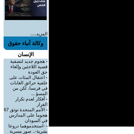
المزيد.....
وكالة أنباء حقوق
الإنسان
-
هجوم جديد لتصفية
قضية اللاجئين وإلغاء
حق العودة
-
اعتقال المئات على
خلفية حرائق الغابات
في فرنسا، لكن من
المسؤ ...
-
أفكار لعدم تكرار
الفرار
-
الأمم المتحدة توثق 67
هجوما على المدارس
في السودان
-
-استخدموهما دروعا
بشرية-.. صور مسربة