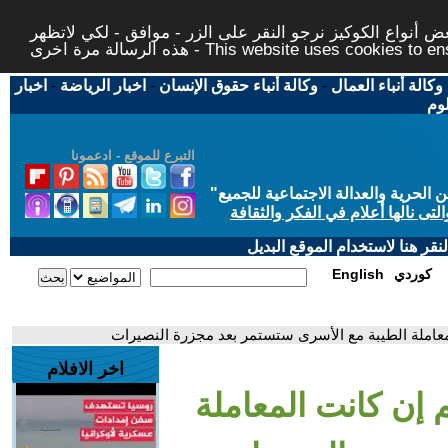
 أنواع الكوكيز نرجو النقر على الزر - موافق - لكي لاتظهر
This website uses cookies to ensure you ge
وكالة أنباء العمال
-
وكالة أنباء حقوق الإنسان
-
اخبار الرياضة
-
اخبار
لوم
التبرع للموقع - ادعمونا
حرية والعدالة الاجتماعية للجميع
"
تى نالها أعلام في الفكر والثقافة
قر هنا لاستخدام الموقع البديل
كوردي
English
لمعاملة الطيبة مع الأسرى ستستمر بعد مجزرة النصيرات
اخر الافلام
م إن كانت المعاملة