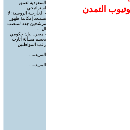
السعودية لعمق
وتيوب التمدن
استراتيجي. ...
-
الخارجية الروسية: لا
نستبعد إمكانية ظهور
مرشحين جدد لمنصب
ال ...
-
مصر.. بيان حكومي
يحسم مسألة أثارت
رعب المواطنين
المزيد.....
المزيد.....