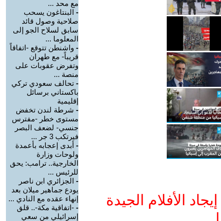
مع محد ...
-
البنتاغون يسحب
صلاحية وصول قائد
سابق لسلاح الجو إلى
المعلوما ...
-
واشنطن تتوقع -اتفاقاً
قريباً- مع طهران
وتفرض عقوبات على
منصة ...
-
تحالف سعودي تركي
باكستاني برسائل
إقليمية
-
شرطة لندن تخفض
مستوى خطر -مفترس
جنسي- لضعف البصر
فيرتكب 3 جر ...
-
أبدى إعجابه بأعمدة
ولوحات وزارة
الخارجية.. ترامب: يحق
للرئيس ...
-
الجزائري ابن ناصر
يودع جماهير ميلان بعد
جاد الأفلام الجيدة
إنهاء عقده مع النادي ...
-
-اتفاقية مكة-.. قلق
ا
إسرائيلي من سعي