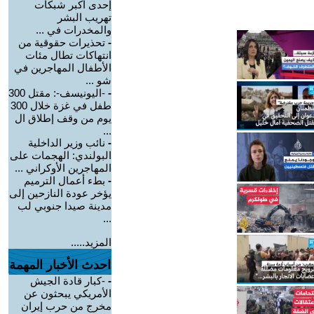
إحدى أكبر شبكات
تهريب البشر
والمخدرات في ...
-
تحذيرات حقوقية من
انتهاكات تطال مئات
الأطفال المهاجرين في
شو ...
-
-اليونيسف-: مقتل 300
طفل في غزة خلال 300
يوم من وقف إطلاق ال
...
-
نائب وزير الداخلية
البولندي: الهجمات على
المهاجرين الأوكراني ...
-
بطء أعمال الترميم
يؤخر عودة النازحين إلى
مدينة صيدا جنوبي لب
...
المزيد.....
احدث الأخبار المهمة
-
-كبار قادة الجيش
الأمريكي يبحثون عن
مخرج من حرب إيران