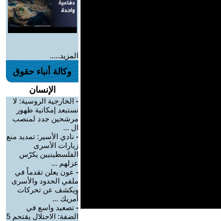
المزيد.....
وكالة أنباء حقوق
الإنسان
-
الخارجية الروسية: لا
نستبعد إمكانية ظهور
مرشحين جدد لمنصب
ال ...
-
نادي الأسير: تمديد منع
زيارات الأسرى
الفلسطينيين يكرّس
عزلهم ...
-
عون يعلن تقدماً في
ملفي الحدود والأسرى
ويكشف عن تحركات
أمريك ...
-
تصعيد واسع في
الضفة: الاحتلال يقتحم 5