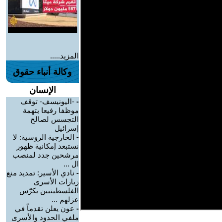
المزيد.....
وكالة أنباء حقوق
الإنسان
-
-اليونيسف- توقف
موظفا رفيعا بتهمة
التجسس لصالح
إسرائيل
-
الخارجية الروسية: لا
نستبعد إمكانية ظهور
مرشحين جدد لمنصب
ال ...
-
نادي الأسير: تمديد منع
زيارات الأسرى
الفلسطينيين يكرّس
عزلهم ...
-
عون يعلن تقدماً في
ملفي الحدود والأسرى