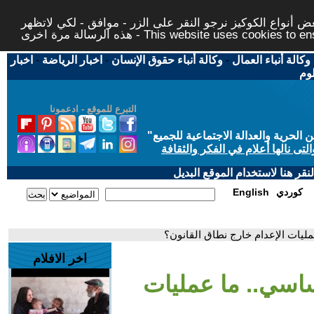
 أنواع الكوكيز نرجو النقر على الزر - موافق - لكي لاتظهر
This website uses cookies to ensure you ge
وكالة أنباء العمال
-
وكالة أنباء حقوق الإنسان
-
اخبار الرياضة
-
اخبار
لوم
التبرع للموقع - ادعمونا
حرية والعدالة الاجتماعية للجميع
"
تى نالها أعلام في الفكر والثقافة
قر هنا لاستخدام الموقع البديل
كوردي
English
مليات الإعدام خارج نطاق القانون؟
اخر الافلام
أساسي.. ما عمليات