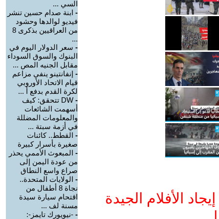
السي ...
-
ابنة صدام حسين تنشر
فيديو لوالدها وحشود
من العراقيين بذكرى 8
...
-
سعر الدولار اليوم في
البنوك والسوق السوداء
مقابل الجنيه المص ...
-
إنفانتينو ينفي مزاعم
قيام الاتحاد الأوروبي
لكرة القدم بدفع أ ...
-
DW تتحقق: كيف
أسهمت الشائعات
والمعلومات المضللة
في أزمة سبتة ...
-
القطط.. كائنات
صغيرة بأسرار كبيرة
-
المبعوث الأممي يحذر
من عودة اليمن إلى
صراع واسع النطاق
-
الولايات المتحدة..
نجاة 8 أطفال من
جاد الأفلام الجيدة
اقتحام سيارة سيدة
مسنة لف ...
ا
-
-نيويورك تايمز-: