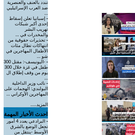
تندد بالعنف والعنصرية
ضد العرب الإسرائيليي
...
-
إسبانيا تعلن إسقاط
إحدى أكبر شبكات
تهريب البشر
والمخدرات في ...
-
تحذيرات حقوقية من
انتهاكات تطال مئات
الأطفال المهاجرين في
شو ...
-
-اليونيسف-: مقتل 300
طفل في غزة خلال 300
يوم من وقف إطلاق ال
...
-
نائب وزير الداخلية
البولندي: الهجمات على
المهاجرين الأوكراني ...
المزيد.....
احدث الأخبار المهمة
-
البرادعي يعدد 4 أمور
تجعل الوضع بالشرق
الأوسط -ينتقل من