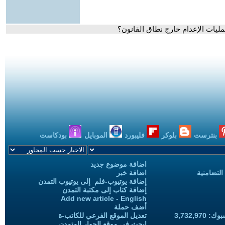
مليات الإعدام خارج نطاق القانون؟
بنترست
بلوكر
فليبورد
الموبايل
بودكاست
اضافة موضوع جديد
التضامنية
اضافة خبر
إضافة يوتيوب-فلم إلى يوتيوب التمدن
إضافة كتاب إلى مكتبة التمدن
Add new article - English
أضف حملة
3,732,97
تعديل الموقع الفرعي للكاتب-ة
ابحث في موقع الحوار المتمدن