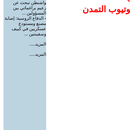
واشنطن تبحث عن
وتيوب التمدن
زعيم براغماتي بين
المسؤولين ...
-
الدفاع الروسية: إصابة
مصنع ومستودع
عسكريين في كييف
وسفينتين ...
المزيد.....
المزيد.....