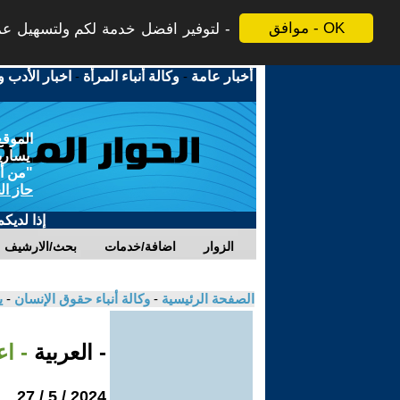
موافق - OK
لتوفير افضل خدمة لكم ولتسهيل عملي
أخبار عامة
-
وكالة أنباء المرأة
-
اخبار الأدب و
الموقع
يسارية
"من أج
حاز ال
إذا لديك
الزوار
اضافة/خدمات
بحث/الارشيف
الصفحة الرئيسية
-
وكالة أنباء حقوق الإنسان
-
ي
- العربية
- ا
2024 / 5 / 27