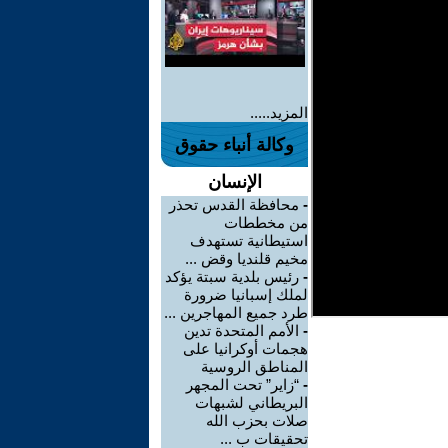
المزيد.....
وكالة أنباء حقوق
الإنسان
-
محافظة القدس تحذر
من مخططات
استيطانية تستهدف
مخيم قلنديا وقض ...
-
رئيس بلدية سبتة يؤكد
لملك إسبانيا ضرورة
طرد جميع المهاجرين ...
-
الأمم المتحدة تدين
هجمات أوكرانيا على
المناطق الروسية
-
“زاير” تحت المجهر
البريطاني لشبهات
صلات بحزب الله
تحقيقات ب ...