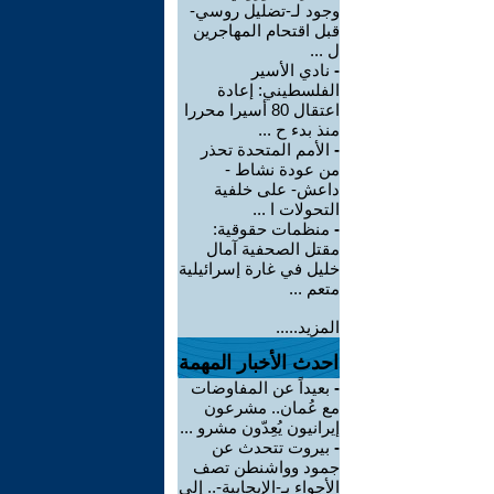
وجود لـ-تضليل روسي-
قبل اقتحام المهاجرين
ل ...
-
نادي الأسير
الفلسطيني: إعادة
اعتقال 80 أسيرا محررا
منذ بدء ح ...
-
الأمم المتحدة تحذر
من عودة نشاط -
داعش- على خلفية
التحولات ا ...
-
منظمات حقوقية:
مقتل الصحفية آمال
خليل في غارة إسرائيلية
متعم ...
المزيد.....
احدث الأخبار المهمة
-
بعيداً عن المفاوضات
مع عُمان.. مشرعون
إيرانيون يُعِدّون مشرو ...
-
بيروت تتحدث عن
جمود وواشنطن تصف
الأجواء بـ-الإيجابية-.. إلى