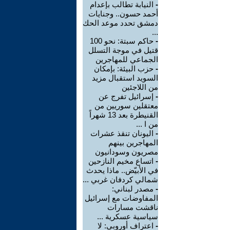
-
النيابة تطالب بإعدام
أحمد حسون.. وجنايات
دمشق تحدد موعد الحك
...
-
حاكم سبتة: نحو 100
قتيل في موجة التسلل
الجماعي للمهاجرين
-
حزب البيئة: بإمكان
السويد استقبال مزيد
من اللاجئين
-
إسرائيل تفرج عن
معتقلين سوريين من
القنيطرة بعد 13 شهراً
من ا ...
-
اليونان تنقذ عشرات
المهاجرين بينهم
مصريون وسودانيون
-
اتساع مخيم النازحين
في الأبيّض.. ماذا يحدث
شمالي كردفان غربي ...
-
مصدر لبناني:
المفاوضات مع إسرائيل
ناقشت مسارات
سياسية عسكرية ...
-
اعتراف أوروبي: لا