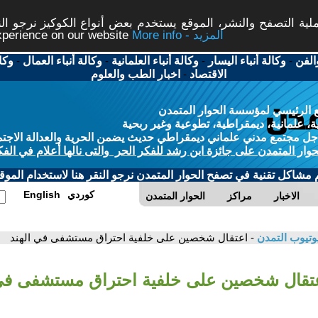
ة التصفح والنشر، الموقع يستخدم بعض أنواع الكوكيز نرجو النق
More info - المزيد
experience on our website
الفن
-
وكالة أنباء اليسار
-
وكالة أنباء العلمانية
-
وكالة أنباء العمال
-
وكا
الاقتصاد
-
اخبار الطب والعلوم
 الرئيسي لمؤسسة الحوار المتمدن
، علمانية، ديمقراطية، تطوعية وغير ربحية
ل مجتمع مدني علماني ديمقراطي حديث يضمن الحرية والعدالة الاجتم
حوار المتمدن على جائزة ابن رشد للفكر الحر والتى نالها أعلام في الفك
م مشاكل تقنية في تصفح الحوار المتمدن نرجو النقر هنا لاستخدام الموقع
كوردي
English
الاخبار
مراكز
الحوار المتمدن
وتيوب التمدن
- اعتقال شخصين على خلفية احتراق مستشفى في الهند
عتقال شخصين على خلفية احتراق مستشفى في 