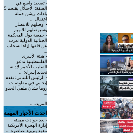
-
تصعيد واسع في
الضفة: الاحتلال يقتحم 5
بلدات ويشن حملة
اعتقال ...
-
أوصلهم للانتصار
وسيوصلهم للانهيار
-
جمعية دول المحكمة
الجنائية الدولية تعرب
عن قلقها إزاء انسحاب
...
-
هيئة الأسرى
الفلسطينية تدعو
الصليب الأحمر لإدانة
تجديد إسرائ ...
-
الرئيس اللبناني: تقدم
إيجابي في مفاوضات
روما بشأن ملفي الحدو
...
المزيد.....
احدث الأخبار المهمة
-
بعد حوادث مميتة..
إدارة الهجرة الأمريكية
تتعهد بتزويد عناصره ...