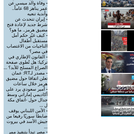
-
وفاة والد ميسي عن
عمر يناهز 68 عاماً..
وأندية تنعيه
-
إيران تتحدث عن
شرط جديد لإعادة فتح
مضيق هرمز.. ما هو؟
-
كيف غيّر حكم أمل
مستقبل أطفال
الناجيات من الاغتصاب
في مصر؟
-
القانون الإطاري في
تركيا: هل تُطوى صفحة
الصراع المسلح للأبد؟ ...
-
مصدر لـRT: عمان
تعلن اتفاقا حول مضيق
هرمز خلال ساعات
-
أمير سعودي يرد على
أكاديمي إماراتي وسط
جدال حول -اتفاق مكة
ل ...
-
الأمن اللبناني يوقف
ضابطا سوريّا رفيعا من
جيش الأسد في بيروت
...
-
مصر تبدأ بتنفيذ ممر