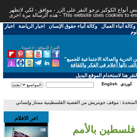
 أنواع الكوكيز نرجو النقر على الزر - موافق - لكي لاتظهر
This website uses cookies to ensure you ge
وكالة أنباء العمال
-
وكالة أنباء حقوق الإنسان
-
اخبار الرياضة
-
اخبار
لوم
التبرع للموقع - ادعمونا
حرية والعدالة الاجتماعية للجميع
"
تى نالها أعلام في الفكر والثقافة
قر هنا لاستخدام الموقع البديل
كوردي
English
المتحدة : موقف جويتريش من القضية الفلسطينية ممتاز وإنساني
اخر الافلام
 فلسطين بالأمم