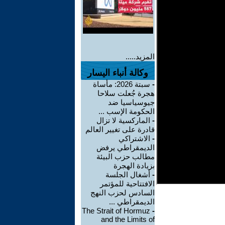
المزيد.....
وكالة أنباء اليسار
-
سبتة 2026: مأساة
هجرة جُعلت سلاحا
جيوسياسيا ضد
الحكومة الإسب ...
-
الماركسية لا تزال
قادرة على تغيير العالم
-
الاشتراكي
الديمقراطي يرفض
مطالب حزب البيئة
بزيادة الهجرة
-
أشغال الجلسة
الافتتاحية للمؤتمر
السادس لحزب النهج
الديمقراطي ...
The Strait of Hormuz
-
and the Limits of