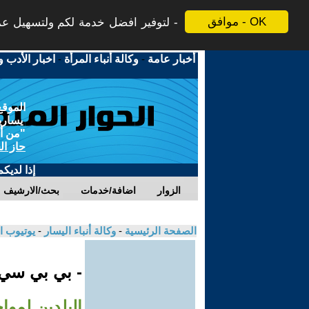
موافق - OK
لتوفير افضل خدمة لكم ولتسهيل عملي
أخبار عامة
-
وكالة أنباء المرأة
-
اخبار الأدب و
الموقع
يسارية
"من أج
حاز ال
إذا لديك
الزوار
اضافة/خدمات
بحث/الارشيف
الصفحة الرئيسية
-
وكالة أنباء اليسار
-
يوتيوب ا
- بي بي سي
البلدين لموا