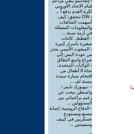
-
إنفانتينو ينفي مزاعم
قيام الاتحاد الأوروبي
لكرة القدم بدفع أ ...
-
DW تتحقق: كيف
أسهمت الشائعات
والمعلومات المضللة
في أزمة سبتة ...
-
القطط.. كائنات
صغيرة بأسرار كبيرة
-
المبعوث الأممي يحذر
من عودة اليمن إلى
صراع واسع النطاق
-
الولايات المتحدة..
نجاة 8 أطفال من
اقتحام سيارة سيدة
مسنة لف ...
-
-نيويورك تايمز-:
ا
واشنطن تبحث عن
زعيم براغماتي بين
المسؤولين ...
-
الدفاع الروسية: إصابة
مصنع ومستودع
عسكريين في كييف
وسفينتين ...