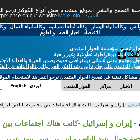
ة التصفح والنشر، الموقع يستخدم بعض أنواع الكوكيز نرجو النق
More info - المزيد
experience on our website
الفن
-
وكالة أنباء اليسار
-
وكالة أنباء العلمانية
-
وكالة أنباء العمال
-
وكا
الاقتصاد
-
اخبار الطب والعلوم
 الرئيسي لمؤسسة الحوار المتمدن
، علمانية، ديمقراطية، تطوعية وغير ربحية
ل مجتمع مدني علماني ديمقراطي حديث يضمن الحرية والعدالة الاجتم
حوار المتمدن على جائزة ابن رشد للفكر الحر والتى نالها أعلام في الفك
م مشاكل تقنية في تصفح الحوار المتمدن نرجو النقر هنا لاستخدام الموقع
كوردي
English
الاخبار
مراكز
الحوار المتمدن
لتمدن
- إيران و إسرائيل -كانت هناك اجتماعات بين مخابرات البلدين لموا
- إيران و إسرائيل -كانت هناك اجتماعات بين
جهة جمال عبد الناصر- |بي بي سي نيوز عربي