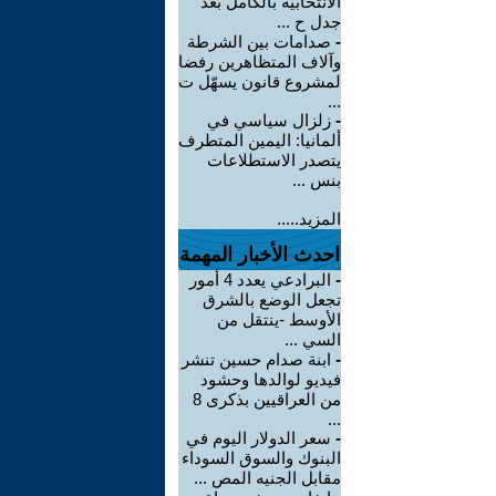
الانتخابية بالكامل بعد
جدل ح ...
-
صدامات بين الشرطة
وآلاف المتظاهرين رفضا
لمشروع قانون يسهّل ت
...
-
زلزال سياسي في
ألمانيا: اليمين المتطرف
يتصدر الاستطلاعات
بنس ...
المزيد.....
احدث الأخبار المهمة
-
البرادعي يعدد 4 أمور
تجعل الوضع بالشرق
الأوسط -ينتقل من
السي ...
-
ابنة صدام حسين تنشر
فيديو لوالدها وحشود
من العراقيين بذكرى 8
...
-
سعر الدولار اليوم في
البنوك والسوق السوداء
مقابل الجنيه المص ...