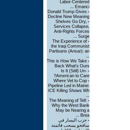
Labor-Centered
Emanci ...
Donald Trump Gives
-
Decline New Meaning
Shelves Go Dry,
-
Services Collapse,
Anti-Rights Forces
Surge ...
The Experience of
-
the Iraqi Communist
Partisans (Ansar): an
...
This is How We Take
-
Back What’s Ours
Is It (Still) Un-
-
American to Care?
Where Vet to Cop
-
Pipeline Led in Maine:
ICE Killing Shows Wh
...
The Meaning of Tell:
-
Why the West Bank
May be Nearing a
Brea ...
-
حزب اليسار في
سافخو يسحب قائمته