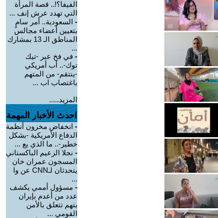
الفيفا؟!.. قصة المرأة
التي تهدد عرش إنف ...
-
السعودية.. أمر سامٍ
بتعيين أعضاء مجالس
المناطق الـ 13 بمشارك
...
-
في فخ عبر -تيك
توك-.. أب أمريكي
-ينتقم- من المتهم
باغتصاب اب ...
المزيد.....
احدث الأخبار المهمة
-
انخفاض مخزون أنظمة
الدفاع الأمريكية -بشكل
خطير-.. ما الذي يع ...
-
نجلا الزعيم الباكستاني
المسجون عمران خان
يتحدثان لـCNN عن وا
...
-
مسؤول أممي يكشف
عدد من أعدم بإيران
بتهم تتعلق بالأمن
القومي ...