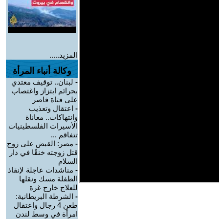
المزيد.....
وكالة أنباء المرأة
-
لبنان.. توقيف معتدي
بجرائم ابتزاز واغتصاب
على فتاة قاصر
-
اعتقال وتعذيب
وانتهاكات.. معاناة
الأسيرات الفلسطينيات
تتفاقم ...
-
مصر: القبض على زوج
قتل زوجته خنقًا في دار
السلام
-
مناشدات عاجلة لإنقاذ
الطفلة مسك ونقلها
للعلاج خارج غزة
-
الشرطة البريطانية:
طعن 4 رجال واعتقال
امرأة في وسط لندن