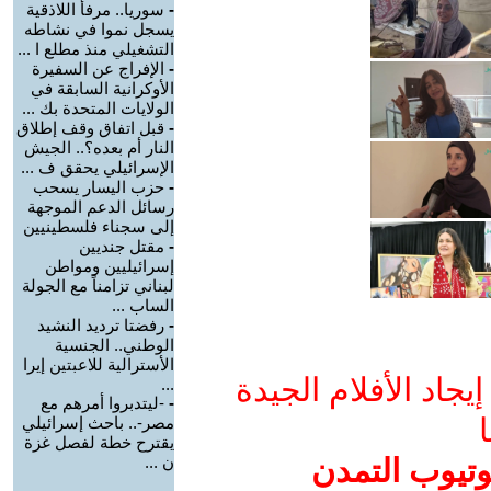
-
سوريا.. مرفأ اللاذقية
يسجل نموا في نشاطه
التشغيلي منذ مطلع ا ...
-
الإفراج عن السفيرة
الأوكرانية السابقة في
الولايات المتحدة بك ...
-
قبل اتفاق وقف إطلاق
النار أم بعده؟.. الجيش
الإسرائيلي يحقق ف ...
-
حزب اليسار يسحب
رسائل الدعم الموجهة
إلى سجناء فلسطينيين
-
مقتل جنديين
إسرائيليين ومواطن
لبناني تزامناً مع الجولة
الساب ...
-
رفضتا ترديد النشيد
الوطني.. الجنسية
الأسترالية للاعبتين إيرا
جاد الأفلام الجيدة
...
-
-ليتدبروا أمرهم مع
ا
مصر-.. باحث إسرائيلي
يقترح خطة لفصل غزة
وتيوب التمدن
ن ...