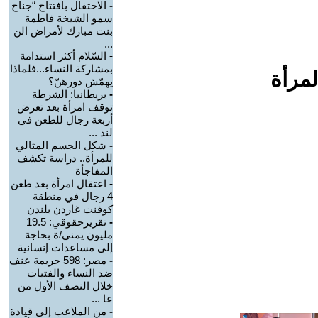
-
الاحتفال بافتتاح “جناح
سمو الشيخة فاطمة
بنت مبارك لأمراض الن
...
-
السّلام أكثر استدامة
بمشاركة النساء...فلماذا
لمرأة
يهمّش دورهنّ؟
-
بريطانيا: الشرطة
توقف امرأة بعد تعرض
أربعة رجال للطعن في
لند ...
-
شكل الجسم المثالي
للمرأة.. دراسة تكشف
المفاجأة
-
اعتقال امرأة بعد طعن
4 رجال في منطقة
كوفنت غاردن بلندن
-
تقريرحقوقي: 19.5
مليون يمني/ة بحاجة
إلى مساعدات إنسانية
-
مصر: 598 جريمة عنف
ضد النساء والفتيات
خلال النصف الأول من
عا ...
-
من الملاعب إلى قيادة